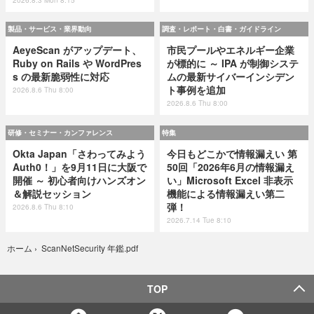
製品・サービス・業界動向
調査・レポート・白書・ガイドライン
AeyeScan がアップデート、
市民プールやエネルギー企業
Ruby on Rails や WordPres
が標的に ～ IPA が制御システ
s の最新脆弱性に対応
ムの最新サイバーインシデン
ト事例を追加
2026.8.6 Thu 8:00
2026.8.6 Thu 8:00
研修・セミナー・カンファレンス
特集
Okta Japan「さわってみよう
今日もどこかで情報漏えい 第
Auth0！」を9月11日に大阪で
50回「2026年6月の情報漏え
開催 ～ 初心者向けハンズオン
い」Microsoft Excel 非表示
＆解説セッション
機能による情報漏えい第二
弾！
2026.8.6 Thu 8:10
2026.7.14 Tue 8:10
ScanNetSecurity 年鑑.pdf
ホーム
›
TOP