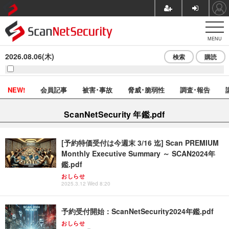
MENU
2026.08.06(木)
検索
購読
NEW!
会員記事
被害･事故
脅威･脆弱性
調査･報告
ScanNetSecurity 年鑑.pdf
[予約特価受付は今週末 3/16 迄] Scan PREMIUM
Monthly Executive Summary ～ SCAN2024年
鑑.pdf
おしらせ
2025.3.12 Wed 8:20
予約受付開始：ScanNetSecurity2024年鑑.pdf
おしらせ