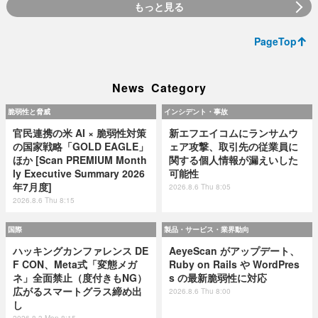
もっと見る
PageTop
News Category
脆弱性と脅威
インシデント・事故
官民連携の米 AI × 脆弱性対策
新エフエイコムにランサムウ
の国家戦略「GOLD EAGLE」
ェア攻撃、取引先の従業員に
ほか [Scan PREMIUM Month
関する個人情報が漏えいした
ly Executive Summary 2026
可能性
年7月度]
2026.8.6 Thu 8:05
2026.8.6 Thu 8:15
国際
製品・サービス・業界動向
ハッキングカンファレンス DE
AeyeScan がアップデート、
F CON、Meta式「変態メガ
Ruby on Rails や WordPres
ネ」全面禁止（度付きもNG）
s の最新脆弱性に対応
広がるスマートグラス締め出
2026.8.6 Thu 8:00
し
2026.8.3 Mon 8:15