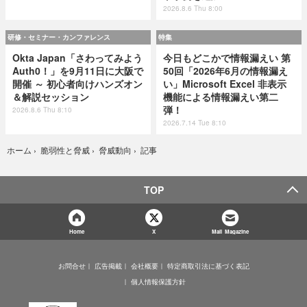
2026.8.6 Thu 8:00
研修・セミナー・カンファレンス
特集
Okta Japan「さわってみよう
今日もどこかで情報漏えい 第
Auth0！」を9月11日に大阪で
50回「2026年6月の情報漏え
開催 ～ 初心者向けハンズオン
い」Microsoft Excel 非表示
＆解説セッション
機能による情報漏えい第二
弾！
2026.8.6 Thu 8:10
2026.7.14 Tue 8:10
記事
ホーム
›
脆弱性と脅威
›
脅威動向
›
TOP
Home
X
Mail Magazine
お問合せ
広告掲載
会社概要
特定商取引法に基づく表記
個人情報保護方針