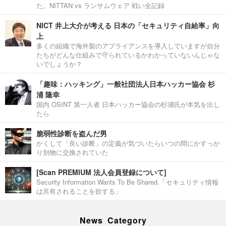
た。NITTAN vs ランサムウェア 戦い全記録
NICT 井上大介が考える 日本の「セキュリティ自給率」向
上
多くの組織で海外製のアプライアンスを導入していますが自分
たちがどんな仕組みで守られているかわかっていないんじゃな
いでしょうか？
「趣味：ハッキング」一般社団法人日本ハッカー協会 杉
浦 隆幸
国内 OSINT 第一人者 日本ハッカー協会の杉浦氏が本気を出し
たら
脆弱性診断を盗んだ男
かくして「良い診断」の定義が気づいたらいつの間にかすっか
り別物に交換されていた
[Scan PREMIUM 法人会員登録について]
Security Information Wants To Be Shared.「セキュリティ情報
は共有されることを欲する」
News Category