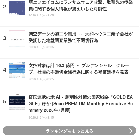
新エフエイコムにランサムウェア攻撃、取引先の従業
員に関する個人情報が漏えいした可能性
2026.8.6(木) 8:05
調査データの加工や転用 ～ 大和ハウス工業子会社が
受託した地盤調査業務で不適切行為
2026.8.5(水) 8:05
支払対象は計 16.3 億円 ～ プルデンシャル・グルー
プ、社員の不適切金銭行為に関する補償進捗を発表
2026.8.4(火) 8:05
官民連携の米 AI × 脆弱性対策の国家戦略「GOLD EA
GLE」ほか [Scan PREMIUM Monthly Executive Su
mmary 2026年7月度]
2026.8.6(木) 8:15
ランキングをもっと見る