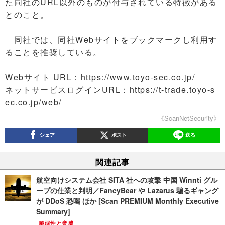
た同社のURL以外のものが付与されている特徴がある
とのこと。
同社では、同社Webサイトをブックマークし利用す
ることを推奨している。
Webサイト URL：https://www.toyo-sec.co.jp/
ネットサービスログインURL：https://t-trade.toyo-s
ec.co.jp/web/
《ScanNetSecurity》
シェア
ポスト
送る
関連記事
航空向けシステム会社 SITA 社への攻撃 中国 Winnti グル
ープの仕業と判明／FancyBear や Lazarus 騙るギャング
が DDoS 恐喝 ほか [Scan PREMIUM Monthly Executive
Summary]
脆弱性と脅威