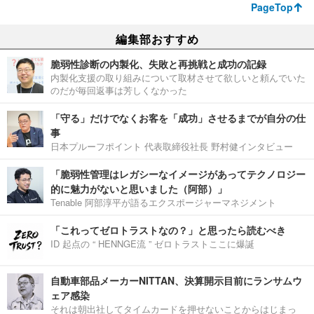
PageTop
編集部おすすめ
脆弱性診断の内製化、失敗と再挑戦と成功の記録
内製化支援の取り組みについて取材させて欲しいと頼んでいた
のだが毎回返事は芳しくなかった
「守る」だけでなくお客を「成功」させるまでが自分の仕
事
日本プルーフポイント 代表取締役社長 野村健インタビュー
「脆弱性管理はレガシーなイメージがあってテクノロジー
的に魅力がないと思いました（阿部）」
Tenable 阿部淳平が語るエクスポージャーマネジメント
「これってゼロトラストなの？」と思ったら読むべき
ID 起点の “ HENNGE流 ” ゼロトラストここに爆誕
自動車部品メーカーNITTAN、決算開示目前にランサムウ
ェア感染
それは朝出社してタイムカードを押せないことからはじまっ