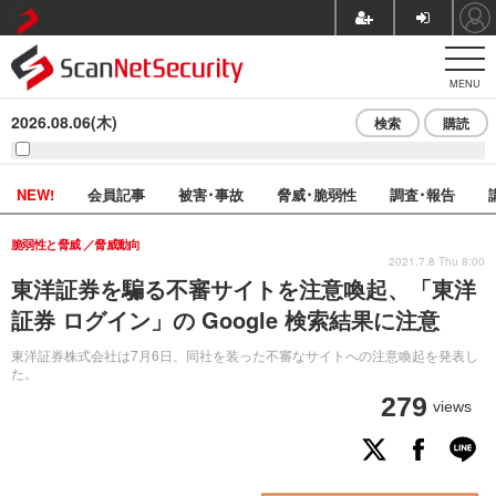
MENU
2026.08.06(木)
検索
購読
NEW!
会員記事
被害･事故
脅威･脆弱性
調査･報告
脆弱性と脅威
脅威動向
2021.7.8 Thu 8:00
東洋証券を騙る不審サイトを注意喚起、「東洋
証券 ログイン」の Google 検索結果に注意
東洋証券株式会社は7月6日、同社を装った不審なサイトへの注意喚起を発表し
た。
279
views