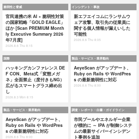
脆弱性と脅威
インシデント・事故
官民連携の米 AI × 脆弱性対策
新エフエイコムにランサムウ
の国家戦略「GOLD EAGLE」
ェア攻撃、取引先の従業員に
ほか [Scan PREMIUM Month
関する個人情報が漏えいした
ly Executive Summary 2026
可能性
年7月度]
2026.8.6 Thu 8:05
2026.8.6 Thu 8:15
国際
製品・サービス・業界動向
ハッキングカンファレンス DE
AeyeScan がアップデート、
F CON、Meta式「変態メガ
Ruby on Rails や WordPres
ネ」全面禁止（度付きもNG）
s の最新脆弱性に対応
広がるスマートグラス締め出
2026.8.6 Thu 8:00
し
2026.8.3 Mon 8:15
製品・サービス・業界動向
調査・レポート・白書・ガイドライン
AeyeScan がアップデート、
市民プールやエネルギー企業
Ruby on Rails や WordPres
が標的に ～ IPA が制御システ
s の最新脆弱性に対応
ムの最新サイバーインシデン
ト事例を追加
2026.8.6 Thu 8:00