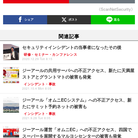
《ScanNetSecurity》
シェア
ポスト
送る
関連記事
セキュリティインシデントの当事者になったその後
研修・セミナー・カンファレンス
2020.12.29 Tue 8:15
ジーアールの共用サーバへの不正アクセス、新たに天満屋
ストアとグラントマトの被害も発覚
インシデント・事故
2021.10.4 Mon 8:05
ジーアール「オムニECシステム」への不正アクセス、新
たにサミット予約ネットの被害も
インシデント・事故
2021.9.28 Tue 8:05
ジーアール運営「オムニEC」への不正アクセス、四国で
スーパーを展開するマルヨシセンターの被害も発覚