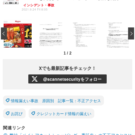
インシデント・事故
2021.9.24 Fri 8:05
‹
1
/
2
Xでも最新記事をチェック！
@scannetsecurityをフォロー
情報漏えい事故 原因別 記事一覧：不正アクセス
お詫び
クレジットカード情報の漏えい
関連リンク