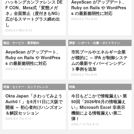
ハッキングカンファレンス DE
AeyeScan がアップデート、
F CON、Meta式「変態メガ
Ruby on Rails や WordPres
ネ」全面禁止（度付きもNG）
s の最新脆弱性に対応
広がるスマートグラス締め出
2026.8.6 Thu 8:00
し
2026.8.3 Mon 8:15
製品・サービス・業界動向
調査・レポート・白書・ガイドライン
AeyeScan がアップデート、
市民プールやエネルギー企業
Ruby on Rails や WordPres
が標的に ～ IPA が制御システ
s の最新脆弱性に対応
ムの最新サイバーインシデン
ト事例を追加
2026.8.6 Thu 8:00
2026.8.6 Thu 8:00
研修・セミナー・カンファレンス
特集
Okta Japan「さわってみよう
今日もどこかで情報漏えい 第
Auth0！」を9月11日に大阪で
50回「2026年6月の情報漏え
開催 ～ 初心者向けハンズオン
い」Microsoft Excel 非表示
＆解説セッション
機能による情報漏えい第二
弾！
2026.8.6 Thu 8:10
2026.7.14 Tue 8:10