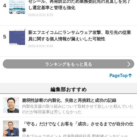
セシール、再発防止のため業務委託先の見直しを完了
し選定基準と管理も強化
2026.8.5(水) 8:05
新エフエイコムにランサムウェア攻撃、取引先の従業
員に関する個人情報が漏えいした可能性
2026.8.6(木) 8:05
ランキングをもっと見る
PageTop
編集部おすすめ
脆弱性診断の内製化、失敗と再挑戦と成功の記録
内製化支援の取り組みについて取材させて欲しいと頼んでいた
のだが毎回返事は芳しくなかった
「守る」だけでなくお客を「成功」させるまでが自分の仕
事
日本プルーフポイント 代表取締役社長 野村健インタビュー