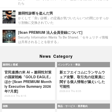
たら
脆弱性診断を盗んだ男
かくして「良い診断」の定義が気づいたらいつの間にかすっか
り別物に交換されていた
[Scan PREMIUM 法人会員登録について]
Security Information Wants To Be Shared.「セキュリティ情報
は共有されることを欲する」
News Category
脆弱性と脅威
インシデント・事故
官民連携の米 AI × 脆弱性対策
新エフエイコムにランサムウ
の国家戦略「GOLD EAGLE」
ェア攻撃、取引先の従業員に
ほか [Scan PREMIUM Month
関する個人情報が漏えいした
ly Executive Summary 2026
可能性
年7月度]
2026.8.6 Thu 8:05
2026.8.6 Thu 8:15
国際
製品・サービス・業界動向