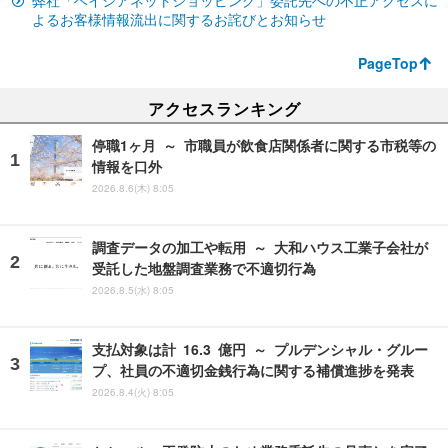
弊社「ベイシアネットショッピング」委託先への不正アクセスに
よるお客様情報流出に関するお詫びとお知らせ
PageTop
アクセスランキング
停職1ヶ月 ～ 市職員が飲食店関係者に関する市税等の
情報を口外
2026.8.6(木) 8:05
調査データの加工や転用 ～ 大和ハウス工業子会社が
受託した地盤調査業務で不適切行為
2026.8.5(水) 8:05
支払対象は計 16.3 億円 ～ プルデンシャル・グルー
プ、社員の不適切金銭行為に関する補償進捗を発表
2026.8.4(火) 8:05