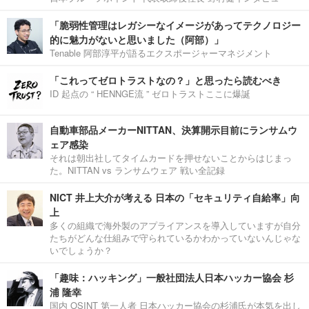
「脆弱性管理はレガシーなイメージがあってテクノロジー
的に魅力がないと思いました（阿部）」
Tenable 阿部淳平が語るエクスポージャーマネジメント
「これってゼロトラストなの？」と思ったら読むべき
ID 起点の “ HENNGE流 ” ゼロトラストここに爆誕
自動車部品メーカーNITTAN、決算開示目前にランサムウ
ェア感染
それは朝出社してタイムカードを押せないことからはじまっ
た。NITTAN vs ランサムウェア 戦い全記録
NICT 井上大介が考える 日本の「セキュリティ自給率」向
上
多くの組織で海外製のアプライアンスを導入していますが自分
たちがどんな仕組みで守られているかわかっていないんじゃな
いでしょうか？
「趣味：ハッキング」一般社団法人日本ハッカー協会 杉
浦 隆幸
国内 OSINT 第一人者 日本ハッカー協会の杉浦氏が本気を出し