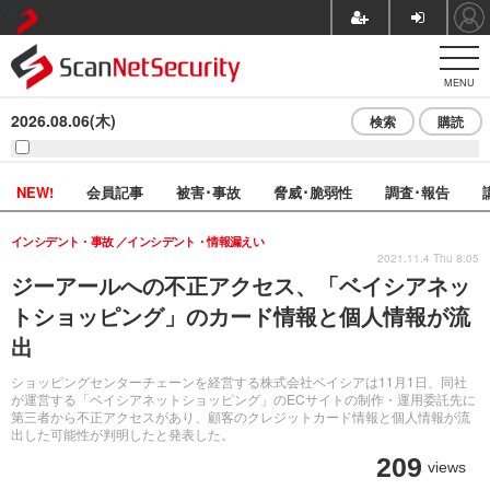
MENU
2026.08.06(木)
検索
購読
NEW!
会員記事
被害･事故
脅威･脆弱性
調査･報告
インシデント・事故
インシデント・情報漏えい
2021.11.4 Thu 8:05
ジーアールへの不正アクセス、「ベイシアネッ
トショッピング」のカード情報と個人情報が流
出
ショッピングセンターチェーンを経営する株式会社ベイシアは11月1日、同社
が運営する「ベイシアネットショッピング」のECサイトの制作・運用委託先に
第三者から不正アクセスがあり、顧客のクレジットカード情報と個人情報が流
出した可能性が判明したと発表した。
209
views