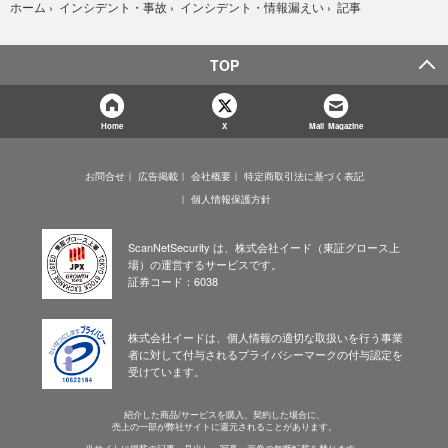
記事
ホーム
›
インシデント・事故
›
インシデント・情報漏えい
›
TOP
Home
X
Mail Magazine
お問合せ
広告掲載
会社概要
特定商取引法に基づく表記
個人情報保護方針
ScanNetSecurity は、株式会社イード（東証グロース上
場）の運営するサービスです。
証券コード：6038
株式会社イードは、個人情報の適切な取扱いを行う事業
者に対して付与されるプライバシーマークの付与認定を
受けています。
紹介した商品/サービスを購入、契約した場合に、
売上の一部が弊社サイトに還元されることがあります。