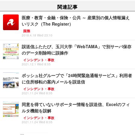
関連記事
医療・教育・金融・保険・公共 ～ 産業別の個人情報漏え
いリスク（The Register）
国際
2018.4.18 Wed 23:10
誤送信ふたたび、玉川大学「WebTAMA」で別サーバ保存
のデータ削除時に誤操作
インシデント・事故
2021.12.1 Wed 8:05
ボッシュ社グループで「24時間緊急通報サービス」利用者
に住所移転の案内メールを誤送信
インシデント・事故
2021.11.24 Wed 8:05
同意を得ていないサポーター情報を誤送信、Excelのフィ
ルタ機能を誤解
インシデント・事故
2021.11.24 Wed 8:05