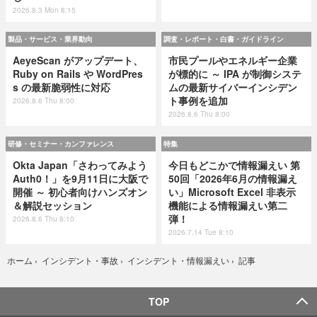
2026.8.3 Mon 8:15
製品・サービス・業界動向
調査・レポート・白書・ガイドライン
AeyeScan がアップデート、
市民プールやエネルギー企業
Ruby on Rails や WordPres
が標的に ～ IPA が制御システ
s の最新脆弱性に対応
ムの最新サイバーインシデン
ト事例を追加
2026.8.6 Thu 8:00
2026.8.6 Thu 8:00
研修・セミナー・カンファレンス
特集
Okta Japan「さわってみよう
今日もどこかで情報漏えい 第
Auth0！」を9月11日に大阪で
50回「2026年6月の情報漏え
開催 ～ 初心者向けハンズオン
い」Microsoft Excel 非表示
＆解説セッション
機能による情報漏えい第二
弾！
2026.8.6 Thu 8:10
2026.7.14 Tue 8:10
記事
ホーム
›
インシデント・事故
›
インシデント・情報漏えい
›
TOP