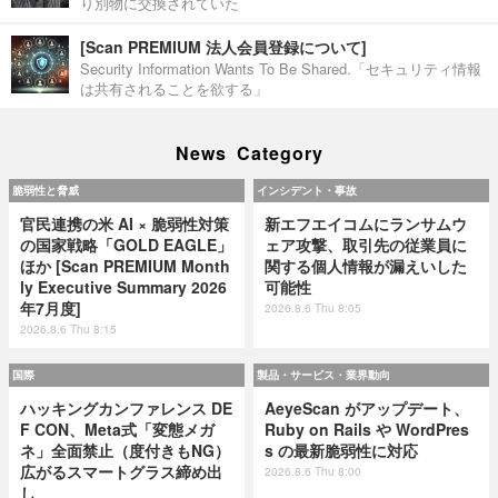
り別物に交換されていた
[Scan PREMIUM 法人会員登録について]
Security Information Wants To Be Shared.「セキュリティ情報
は共有されることを欲する」
News Category
脆弱性と脅威
インシデント・事故
官民連携の米 AI × 脆弱性対策
新エフエイコムにランサムウ
の国家戦略「GOLD EAGLE」
ェア攻撃、取引先の従業員に
ほか [Scan PREMIUM Month
関する個人情報が漏えいした
ly Executive Summary 2026
可能性
年7月度]
2026.8.6 Thu 8:05
2026.8.6 Thu 8:15
国際
製品・サービス・業界動向
ハッキングカンファレンス DE
AeyeScan がアップデート、
F CON、Meta式「変態メガ
Ruby on Rails や WordPres
ネ」全面禁止（度付きもNG）
s の最新脆弱性に対応
広がるスマートグラス締め出
2026.8.6 Thu 8:00
し