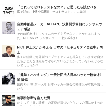
「これってゼロトラストなの？」と思ったら読むべき
ID 起点の “ HENNGE流 ” ゼロトラストここに爆誕
自動車部品メーカーNITTAN、決算開示目前にランサムウ
ェア感染
それは朝出社してタイムカードを押せないことからはじまっ
た。NITTAN vs ランサムウェア 戦い全記録
NICT 井上大介が考える 日本の「セキュリティ自給率」向
上
多くの組織で海外製のアプライアンスを導入していますが自分
たちがどんな仕組みで守られているかわかっていないんじゃな
いでしょうか？
「趣味：ハッキング」一般社団法人日本ハッカー協会 杉
浦 隆幸
国内 OSINT 第一人者 日本ハッカー協会の杉浦氏が本気を出し
たら
脆弱性診断を盗んだ男
かくして「良い診断」の定義が気づいたらいつの間にかすっか