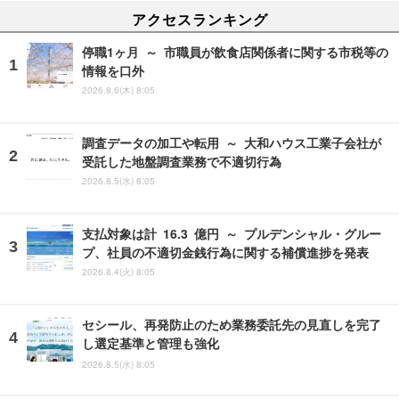
アクセスランキング
停職1ヶ月 ～ 市職員が飲食店関係者に関する市税等の
情報を口外
2026.8.6(木) 8:05
調査データの加工や転用 ～ 大和ハウス工業子会社が
受託した地盤調査業務で不適切行為
2026.8.5(水) 8:05
支払対象は計 16.3 億円 ～ プルデンシャル・グルー
プ、社員の不適切金銭行為に関する補償進捗を発表
2026.8.4(火) 8:05
セシール、再発防止のため業務委託先の見直しを完了
し選定基準と管理も強化
2026.8.5(水) 8:05