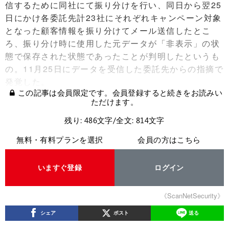
信するために同社にて振り分けを行い、同日から翌25
日にかけ各委託先計23社にそれぞれキャンペーン対象
となった顧客情報を振り分けてメール送信したとこ
ろ、振り分け時に使用した元データが「非表示」の状
態で保存された状態であったことが判明したというも
の。11月25日にデータを受信した委託先からの指摘で
発覚した。
この記事は会員限定です。会員登録すると続きをお読みい
ただけます。
残り: 486文字/全文: 814文字
無料・有料プランを選択
会員の方はこちら
いますぐ登録
ログイン
《ScanNetSecurity》
シェア
ポスト
送る