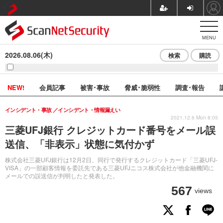
MENU
2026.08.06(木)
検索
購読
NEW!
会員記事
被害･事故
脅威･脆弱性
調査･報告
インシデント・事故
インシデント・情報漏えい
2021.12.6 Mon 8:05
三菱UFJ銀行 クレジットカード番号をメール誤
送信、「非表示」状態に気付かず
株式会社三菱UFJ銀行は12月2日、同行で発行するクレジットカード「三菱UFJ-
VISA」の一部顧客情報を委託先である三菱UFJニコス株式会社が他金融機関に
メールでの誤送信が判明したと発表した。
567
views