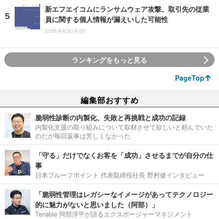
新エフエイコムにランサムウェア攻撃、取引先の従業
員に関する個人情報が漏えいした可能性
2026.8.6(木) 8:05
ランキングをもっと見る
PageTop
編集部おすすめ
脆弱性診断の内製化、失敗と再挑戦と成功の記録
内製化支援の取り組みについて取材させて欲しいと頼んでいた
のだが毎回返事は芳しくなかった
「守る」だけでなくお客を「成功」させるまでが自分の仕
事
日本プルーフポイント 代表取締役社長 野村健インタビュー
「脆弱性管理はレガシーなイメージがあってテクノロジー
的に魅力がないと思いました（阿部）」
Tenable 阿部淳平が語るエクスポージャーマネジメント