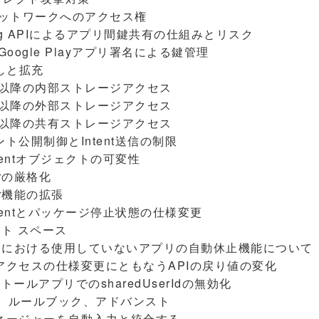
ル ネットワークへのアクセス権
sharing APIによるアプリ間鍵共有の仕組みとリスク
） Google Playアプリ署名による鍵管理
しと拡充
oid 10以降の内部ストレージアクセス
oid 10以降の外部ストレージアクセス
oid 10以降の共有ストレージアクセス
ーネント公開制御とIntent送信の制限
ngIntentオブジェクトの可変性
lterの厳格化
ilter機能の拡張
ingIntentとパッケージ停止状態の仕様変更
ベート スペース
roid 12 における使用していないアプリの自動休止機能について
ケージアクセスの仕様変更にともなうAPIの戻り値の変化
ンストールアプリでのsharedUserIdの無効化
ード、ルールブック、アドバンスト
情報マネージャーを自動入力と統合する