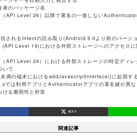
ア所有者のパッケージ名
id 8.0（API Level 26）以降で署名の一致しないAuthenti
vityに送信されるIntentの読み取り(Android 5.0より前のバ
oid 4.4 (API Level 19)における外部ストレージへのア
roid 7.0（API Level 24）における外部ストレージの特定
ついて
id 4.2未満の端末におけるaddJavascriptInterface()
oid 4.0.xでは利用アプリとAuthenticatorアプリの署名
成における脆弱性と対策
ポスト
関連記事