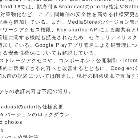
d 16では、順序付きBroadcastのpriority指定やSafer 
攻撃対策強化など、アプリ間通信の安全性を高める仕様変更
事を追加している。また、MediaStoreのバージョン
ークアクセス権限、Key sharing APIによる鍵共
管理に関する機能も拡充されたため、セキュリティリスク
加している。Google Playアプリ署名による鍵管理に
ける安全性確保についても解説している。
以降のストレージアクセスや、コンポーネント公開制御・Inte
的に活用できる内容へと改善するとともに、Googleの
id 7以前の記述については削除し、現行の開発環境で直面
版からの改訂内容は下記の通り。
oadcastのpriority仕様変更
iaStore バージョンのロックダウン
d photos
ts
tリダイレクト攻撃対策