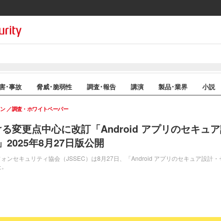
害･事故
脅威･脆弱性
調査･報告
講演
製品･業界
小説
イン
調査・ホワイトペーパー
 における変更点中心に改訂「Android アプリのセキ
2025年8月27日版公開
セキュリティ協会（JSSEC）は8月27日、「Android アプリのセキュア設計
た。