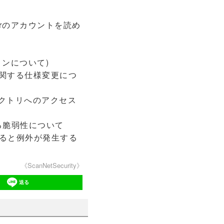
catorのアカウントを読め
ージョンについて)
クセスに関する仕様変更につ
ディレクトリへのアクセス
に起因する脆弱性について
鍵が異なると例外が発生する
《ScanNetSecurity》
送る