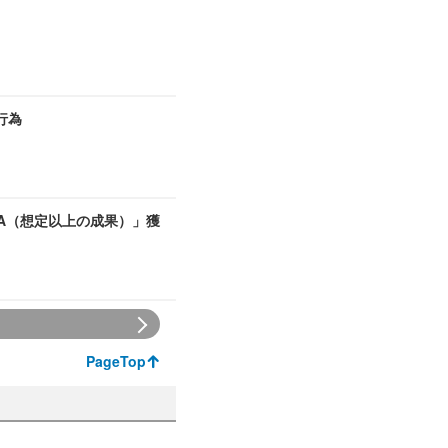
行為
A（想定以上の成果）」獲
PageTop