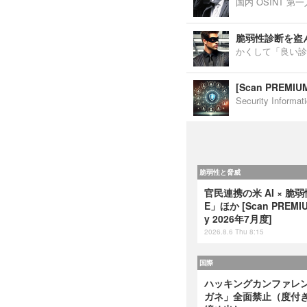
国内 OSINT 
脆弱性診断を盗
かくして「良い診
[Scan PREM
Security Inf
脆弱性と脅威
官民連携の米 AI × 脆
E」ほか [Scan PREMIUM
y 2026年7月度]
2026.8.6 Thu 8:15
国際
ハッキングカンファレンス
ガネ」全面禁止（度付