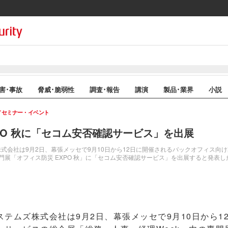
害･事故
脅威･脆弱性
調査･報告
講演
製品･業界
小説
セミナー・イベント
PO 秋に「セコム安否確認サービス」を出展
会社は9月2日、幕張メッセで9月10日から12日に開催されるバックオフィス向
専門展「オフィス防災 EXPO 秋」に「セコム安否確認サービス」を出展すると発表し
テムズ株式会社は9月2日、幕張メッセで9月10日から1