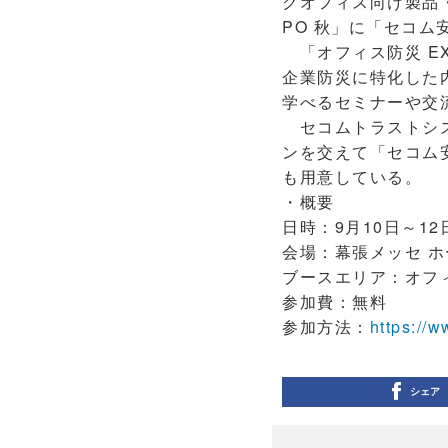
クオフィス向け製品・
PO 秋」に「セコ
「オフィス防災 E
企業防災に特化した
学べるセミナーや交
セコムトラストシス
ンを交えて「セコム
も用意している。
・概要
日時：9月10日～12日
会場：幕張メッセ ホ
ブースエリア：オフィス
参加費：無料
参加方法：
https://w
シェア