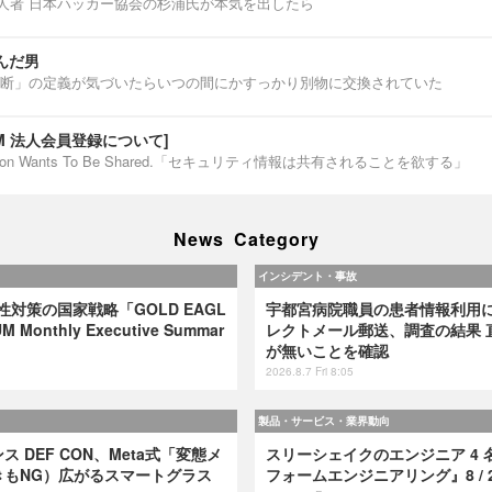
第一人者 日本ハッカー協会の杉浦氏が本気を出したら
んだ男
断」の定義が気づいたらいつの間にかすっかり別物に交換されていた
IUM 法人会員登録について]
ormation Wants To Be Shared.「セキュリティ情報は共有されることを欲する」
News Category
インシデント・事故
弱性対策の国家戦略「GOLD EAGL
宇都宮病院職員の患者情報利用
 Monthly Executive Summar
レクトメール郵送、調査の結果 
が無いことを確認
2026.8.7 Fri 8:05
製品・サービス・業界動向
 DEF CON、Meta式「変態メ
スリーシェイクのエンジニア 4 
きもNG）広がるスマートグラス
フォームエンジニアリング』8 / 2