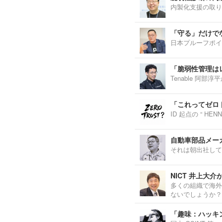
内製化支援の取り
「守る」だけで
日本プルーフポイ
「脆弱性管理は
Tenable 阿
「これってゼロ
ID 起点の “ H
自動車部品メーカ
それは朝出社して
NICT 井上大
多くの組織で海外
ないでしょうか？
「趣味：ハッキ