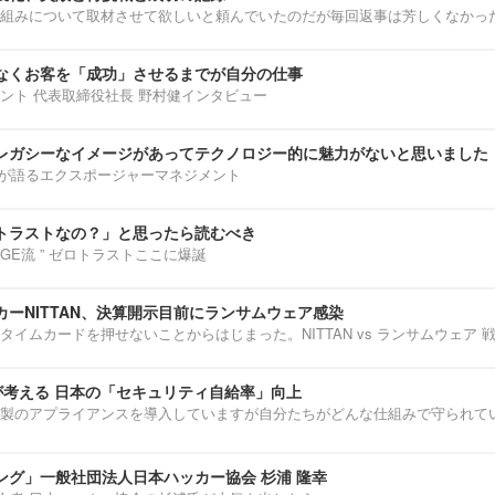
組みについて取材させて欲しいと頼んでいたのだが毎回返事は芳しくなかっ
なくお客を「成功」させるまでが自分の仕事
ント 代表取締役社長 野村健インタビュー
レガシーなイメージがあってテクノロジー的に魅力がないと思いました
部淳平が語るエクスポージャーマネジメント
トラストなの？」と思ったら読むべき
ENNGE流 ” ゼロトラストここに爆誕
ーNITTAN、決算開示目前にランサムウェア感染
タイムカードを押せないことからはじまった。NITTAN vs ランサムウェア 
介が考える 日本の「セキュリティ自給率」向上
製のアプライアンスを導入していますが自分たちがどんな仕組みで守られて
ング」一般社団法人日本ハッカー協会 杉浦 隆幸