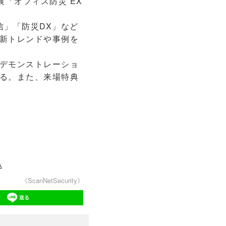
「オフィス防災 EX
信」「防災DX」など
新トレンドや事例を
デモンストレーショ
る。また、来場特典
込
《ScanNetSecurity》
送る