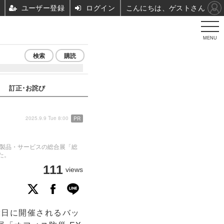
ユーザー登録
ログイン
こんにちは、ゲストさん
MENU
検索
購読
訂正･お詫び
2025.9.9 Tue 8:00
PR
け製品・サービスの総合展「総
た。
111
views
2日に開催されるバッ