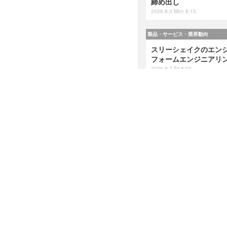
締め出し
2026.8.3 Mon 8:15
製品・サービス・業界動向
スリーシェイクのエンジ
フォームエンジニアリング』
2026.8.7 Fri 8:00
研修・セミナー・カンファレンス
人事異動から退職処理ま
ンズオンワークショップ 
2026.8.7 Fri 8:10
ホーム
›
研修・セミナー・カ