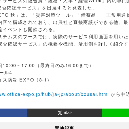
サービスの総合展「総務・人事・経理Week」内の専門展
ム安否確認サービス」を出展すると発表した。
XPO 秋」は、「災害対策ツール」「備蓄品」「非常用通
内容で構成されており、出展社と直接商談ができる他、最
流イベントも開催される。
テムズのブースでは、実際のサービス利用画面を用いた
安否確認サービス」の概要や機能、活用例を詳しく紹介す
10:00～17:00（最終日のみ16:00まで）
ール4
防災 EXPO（3-1）
ww.office-expo.jp/hub/ja-jp/about/bousai.html
から申
ポスト
関連記事