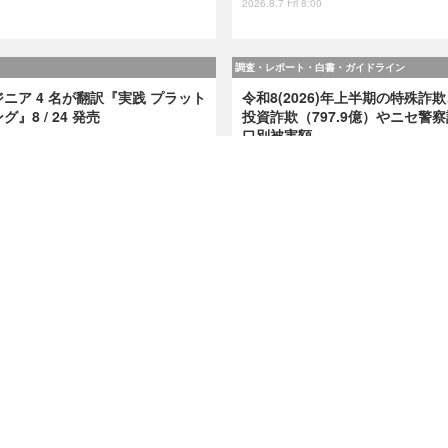
2026.8.7 Fri 8:00
調査・レポート・白書・ガイドライン
ニア 4 名が翻訳『実践 プラット
令和8(2026)年上半期の特殊詐欺
8 / 24 発売
投資詐欺（797.9億）やニセ警察
口別被害額
2026.8.7 Fri 8:00
特集
での実務を体験 ～「Okta」ハ
今日もどこかで情報漏えい 第51
9月11日 大阪で開催
えい」三重県、陸自インシデント
メモリ 1 万個チェック
2026.8.7 Fri 8:15
記事
ンファレンス
›
セミナー・イベント
›
TOP
Home
X
Mail Magazin