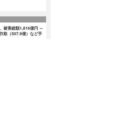
、被害総額1,816億円 ～
詐欺（507.9億）など手
回「2026年7月の情報漏
を他山の石として USB
e