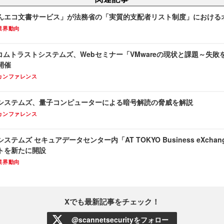
んエコ文書サービス」が法務省の「実質的支配者リスト制度」における
業界動向
セコムトラストシステムズ、Webセミナー「VMwareの現状と課題～失
 開催
カンファレンス
システムズ、量子コンピューターによる暗号解読の脅威を解説
カンファレンス
テムズ セキュアデータセンター内「AT TOKYO Business eXcha
トを新たに開設
業界動向
Xでも最新記事をチェック！
@scannetsecurityをフォロー