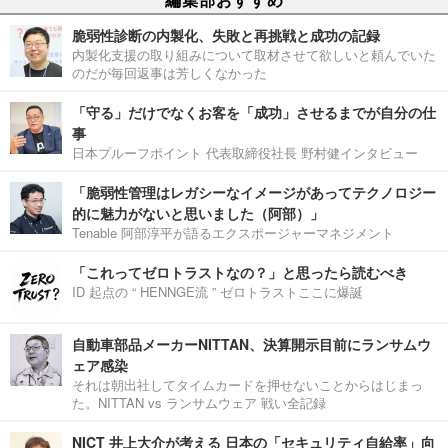
脆弱性診断の内製化、失敗と再挑戦と成功の記録
内製化支援の取り組みについて取材させて欲しいと頼んでいた
のだが毎回返事は芳しくなかった
「守る」だけでなくお客を「成功」させるまでが自分の仕
事
日本プルーフポイント 代表取締役社長 野村健インタビュー
「脆弱性管理はレガシーなイメージがあってテクノロジー
的に魅力がないと思いました（阿部）」
Tenable 阿部淳平が語るエクスポージャーマネジメント
「これってゼロトラストなの？」と思ったら読むべき
ID 起点の “ HENNGE流 ” ゼロトラストここに爆誕
自動車部品メーカーNITTAN、決算開示目前にランサムウ
ェア感染
それは朝出社してタイムカードを押せないことからはじまっ
た。NITTAN vs ランサムウェア 戦い全記録
NICT 井上大介が考える 日本の「セキュリティ自給率」向