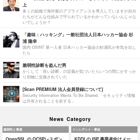
上
多くの組織で海外製のアプライアンスを導入していますが自分
たちがどんな仕組みで守られているかわかっていないんじゃな
いでしょうか？
「趣味：ハッキング」一般社団法人日本ハッカー協会 杉
浦 隆幸
国内 OSINT 第一人者 日本ハッカー協会の杉浦氏が本気を出し
たら
脆弱性診断を盗んだ男
かくして「良い診断」の定義が気づいたらいつの間にかすっか
り別物に交換されていた
[Scan PREMIUM 法人会員登録について]
Security Information Wants To Be Shared.「セキュリティ情報
は共有されることを欲する」
News Category
脆弱性と脅威
インシデント・事故
OpenSSL の OCSPレスポン
KDDI の ISP 事業者向けメー