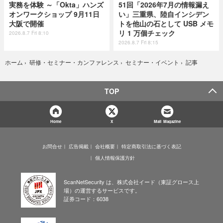
実務を体験 ～「Okta」ハンズ
51回「2026年7月の情報漏え
オンワークショップ 9月11日
い」三重県、陸自インシデン
大阪で開催
トを他山の石として USB メモ
リ 1 万個チェック
2026.8.7 Fri 8:10
2026.8.7 Fri 8:15
記事
ホーム
›
研修・セミナー・カンファレンス
›
セミナー・イベント
›
TOP
Home
X
Mail Magazine
お問合せ
広告掲載
会社概要
特定商取引法に基づく表記
個人情報保護方針
ScanNetSecurity は、株式会社イード（東証グロース上
場）の運営するサービスです。
証券コード：6038