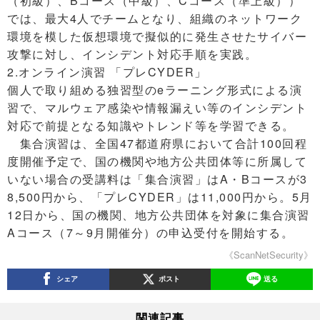
（初級）、Bコース（中級）、Cコース（準上級））
では、最大4人でチームとなり、組織のネットワーク
環境を模した仮想環境で擬似的に発生させたサイバー
攻撃に対し、インシデント対応手順を実践。
2.オンライン演習 「プレCYDER」
個人で取り組める独習型のeラーニング形式による演
習で、マルウェア感染や情報漏えい等のインシデント
対応で前提となる知識やトレンド等を学習できる。
集合演習は、全国47都道府県において合計100回程
度開催予定で、国の機関や地方公共団体等に所属して
いない場合の受講料は「集合演習」はA・Bコースが3
8,500円から、「プレCYDER」は11,000円から。5月
12日から、国の機関、地方公共団体を対象に集合演習
Aコース（7～9月開催分）の申込受付を開始する。
《ScanNetSecurity》
シェア
ポスト
送る
関連記事