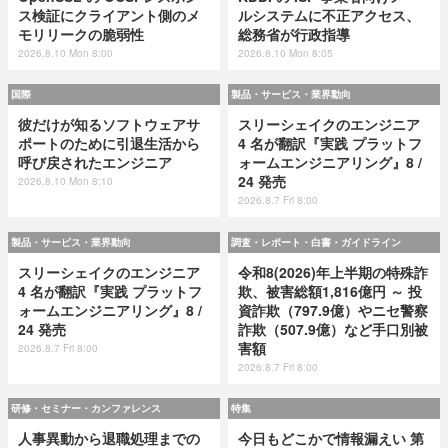
ス検証にクライアント側のメ
ルシステムに不正アクセス、
モリリークの脆弱性
総務省が行政指導
2026.8.10 Mon 8:00
2026.8.10 Mon 8:05
国際
製品・サービス・業界動向
彼だけが知るソフトウェアサ
スリーシェイクのエンジニア
ポートのために引退生活から
4 名が翻訳『実践 プラットフ
呼び戻されたエンジニア
ォームエンジニアリング』8 /
24 発売
2026.8.10 Mon 8:10
2026.8.7 Fri 8:00
製品・サービス・業界動向
調査・レポート・白書・ガイドライン
スリーシェイクのエンジニア
令和8(2026)年上半期の特殊詐
4 名が翻訳『実践 プラットフ
欺、被害総額1,816億円 ～ 投
ォームエンジニアリング』8 /
資詐欺（797.9億）やニセ警察
24 発売
詐欺（507.9億）など手口別被
害額
2026.8.7 Fri 8:00
2026.8.7 Fri 8:00
研修・セミナー・カンファレンス
特集
人事異動から退職処理までの
今日もどこかで情報漏えい 第