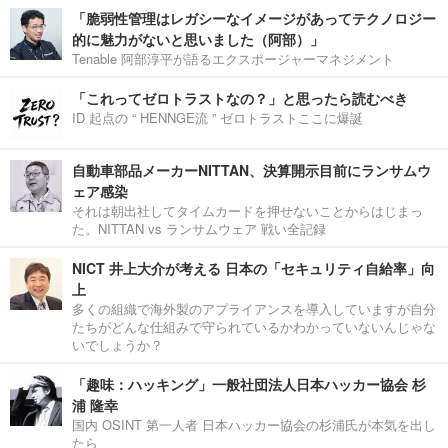
「脆弱性管理はレガシーなイメージがあってテクノロジー
的に魅力がないと思いました（阿部）」
Tenable 阿部淳平が語るエクスポージャーマネジメント
「これってゼロトラストなの？」と思ったら読むべき
ID 起点の “ HENNGE流 ” ゼロトラストここに爆誕
自動車部品メーカーNITTAN、決算開示目前にランサムウ
ェア感染
それは朝出社してタイムカードを押せないことからはじまっ
た。NITTAN vs ランサムウェア 戦い全記録
NICT 井上大介が考える 日本の「セキュリティ自給率」向
上
多くの組織で海外製のアプライアンスを導入していますが自分
たちがどんな仕組みで守られているかわかっていないんじゃな
いでしょうか？
「趣味：ハッキング」一般社団法人日本ハッカー協会 杉
浦 隆幸
国内 OSINT 第一人者 日本ハッカー協会の杉浦氏が本気を出し
たら