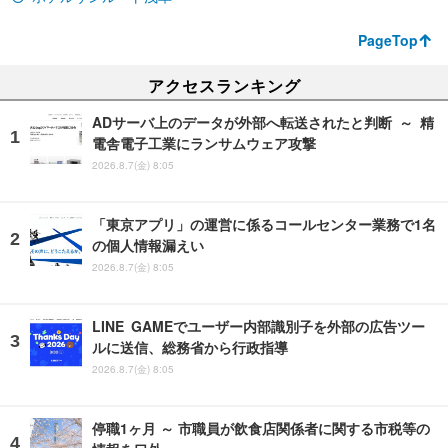
PageTop
アクセスランキング
ADサーバ上のデータが外部へ転送されたと判断 ～ 精
電舎電子工業にランサムウェア攻撃
2026.8.7(金) 8:05
「東京アプリ」の運営に係るコールセンター業務で1名
の個人情報漏えい
2026.8.7(金) 8:05
LINE GAMEでユーザー内部識別子を外部の広告ツー
ルに送信、総務省から行政指導
2026.8.7(金) 8:05
停職1ヶ月 ～ 市職員が飲食店関係者に関する市税等の