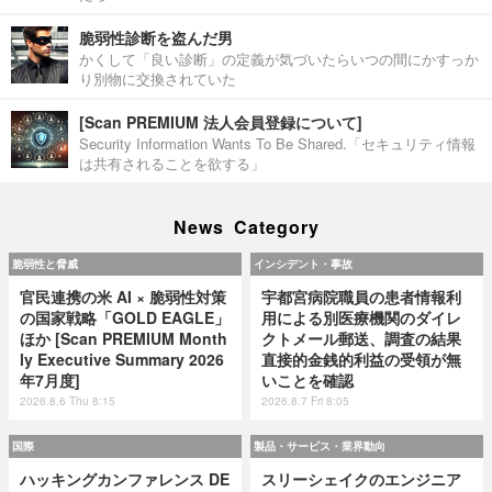
脆弱性診断を盗んだ男
かくして「良い診断」の定義が気づいたらいつの間にかすっか
り別物に交換されていた
[Scan PREMIUM 法人会員登録について]
Security Information Wants To Be Shared.「セキュリティ情報
は共有されることを欲する」
News Category
脆弱性と脅威
インシデント・事故
官民連携の米 AI × 脆弱性対策
宇都宮病院職員の患者情報利
の国家戦略「GOLD EAGLE」
用による別医療機関のダイレ
ほか [Scan PREMIUM Month
クトメール郵送、調査の結果
ly Executive Summary 2026
直接的金銭的利益の受領が無
年7月度]
いことを確認
2026.8.6 Thu 8:15
2026.8.7 Fri 8:05
国際
製品・サービス・業界動向
ハッキングカンファレンス DE
スリーシェイクのエンジニア