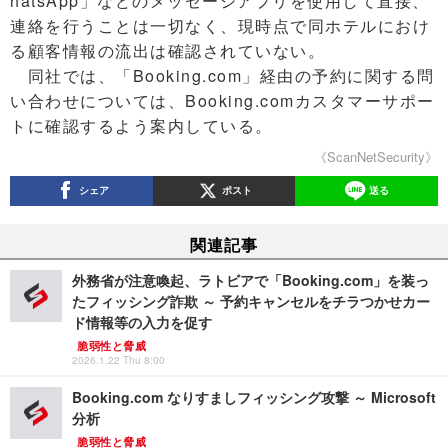
hatsApp」などのメッセージアプリを使用して直接、
連絡を行うことは一切なく、現時点で同ホテルにおけ
る顧客情報の流出は確認されていない。
同社では、「Booking.com」経由の予約に関する問
い合わせについては、Booking.comカスタマーサポー
トに確認するよう案内している。
《ScanNetSecurity》
シェア
ポスト
送る
関連記事
外務省が注意喚起、ラトビアで「Booking.com」を装っ
たフィッシング詐欺 ～ 予約キャンセルをチラつかせカー
ド情報等の入力を促す
脆弱性と脅威
2026.1.22 Thu 8:00
Booking.com なりすましフィッシング攻撃 ～ Microsoft
分析
脆弱性と脅威