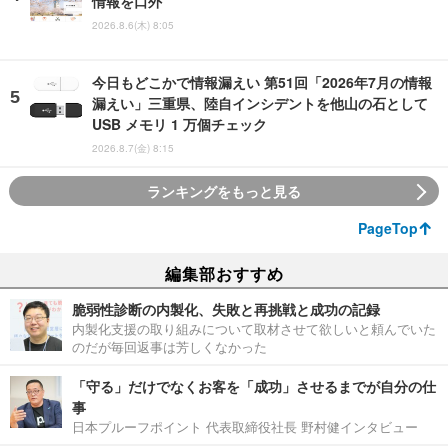
情報を口外
2026.8.6(木) 8:05
今日もどこかで情報漏えい 第51回「2026年7月の情報
漏えい」三重県、陸自インシデントを他山の石として
USB メモリ 1 万個チェック
2026.8.7(金) 8:15
ランキングをもっと見る
PageTop
編集部おすすめ
脆弱性診断の内製化、失敗と再挑戦と成功の記録
内製化支援の取り組みについて取材させて欲しいと頼んでいた
のだが毎回返事は芳しくなかった
「守る」だけでなくお客を「成功」させるまでが自分の仕
事
日本プルーフポイント 代表取締役社長 野村健インタビュー