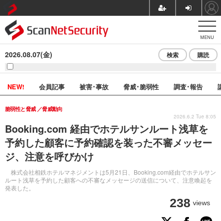
MENU
2026.08.07(金)
検索
購読
NEW!
会員記事
被害･事故
脅威･脆弱性
調査･報告
脆弱性と脅威
脅威動向
2026.6.2 Tue 8:05
Booking.com 経由でホテルサンルート浅草を
予約した顧客に予約確認を装った不審メッセー
ジ、注意を呼びかけ
株式会社相鉄ホテルマネジメントは5月21日、Booking.com経由でホテルサン
ルート浅草を予約した顧客への不審なメッセージの送信について、注意喚起を
発表した。
238
views