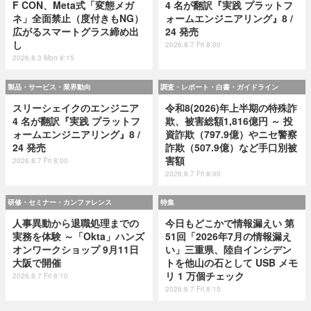
F CON、Meta式「変態メガ
4 名が翻訳『実践 プラットフ
ネ」全面禁止（度付きもNG）
ォームエンジニアリング』8 /
広がるスマートグラス締め出
24 発売
し
2026.8.7 Fri 8:00
2026.8.3 Mon 8:15
製品・サービス・業界動向
調査・レポート・白書・ガイドライン
スリーシェイクのエンジニア
令和8(2026)年上半期の特殊詐
4 名が翻訳『実践 プラットフ
欺、被害総額1,816億円 ～ 投
ォームエンジニアリング』8 /
資詐欺（797.9億）やニセ警察
24 発売
詐欺（507.9億）など手口別被
害額
2026.8.7 Fri 8:00
2026.8.7 Fri 8:00
研修・セミナー・カンファレンス
特集
人事異動から退職処理までの
今日もどこかで情報漏えい 第
実務を体験 ～「Okta」ハンズ
51回「2026年7月の情報漏え
オンワークショップ 9月11日
い」三重県、陸自インシデン
大阪で開催
トを他山の石として USB メモ
リ 1 万個チェック
2026.8.7 Fri 8:10
2026.8.7 Fri 8:15