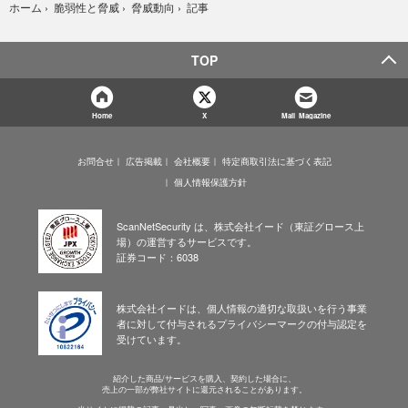
記事
ホーム
›
脆弱性と脅威
›
脅威動向
›
TOP
Home
X
Mail Magazine
お問合せ
広告掲載
会社概要
特定商取引法に基づく表記
個人情報保護方針
ScanNetSecurity は、株式会社イード（東証グロース上
場）の運営するサービスです。
証券コード：6038
株式会社イードは、個人情報の適切な取扱いを行う事業
者に対して付与されるプライバシーマークの付与認定を
受けています。
紹介した商品/サービスを購入、契約した場合に、
売上の一部が弊社サイトに還元されることがあります。