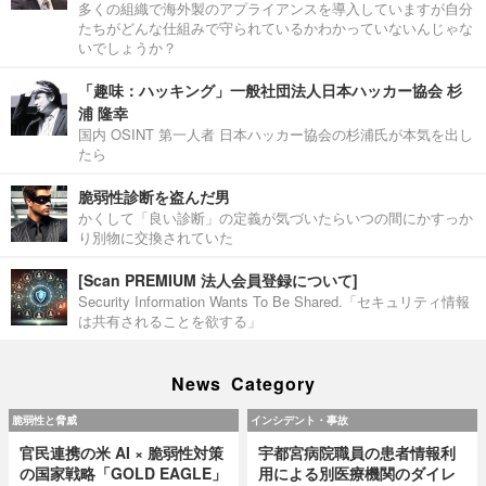
多くの組織で海外製のアプライアンスを導入していますが自分
たちがどんな仕組みで守られているかわかっていないんじゃな
いでしょうか？
「趣味：ハッキング」一般社団法人日本ハッカー協会 杉
浦 隆幸
国内 OSINT 第一人者 日本ハッカー協会の杉浦氏が本気を出し
たら
脆弱性診断を盗んだ男
かくして「良い診断」の定義が気づいたらいつの間にかすっか
り別物に交換されていた
[Scan PREMIUM 法人会員登録について]
Security Information Wants To Be Shared.「セキュリティ情報
は共有されることを欲する」
News Category
脆弱性と脅威
インシデント・事故
官民連携の米 AI × 脆弱性対策
宇都宮病院職員の患者情報利
の国家戦略「GOLD EAGLE」
用による別医療機関のダイレ