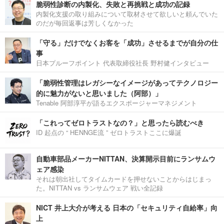
脆弱性診断の内製化、失敗と再挑戦と成功の記録
内製化支援の取り組みについて取材させて欲しいと頼んでいた
のだが毎回返事は芳しくなかった
「守る」だけでなくお客を「成功」させるまでが自分の仕
事
日本プルーフポイント 代表取締役社長 野村健インタビュー
「脆弱性管理はレガシーなイメージがあってテクノロジー
的に魅力がないと思いました（阿部）」
Tenable 阿部淳平が語るエクスポージャーマネジメント
「これってゼロトラストなの？」と思ったら読むべき
ID 起点の “ HENNGE流 ” ゼロトラストここに爆誕
自動車部品メーカーNITTAN、決算開示目前にランサムウ
ェア感染
それは朝出社してタイムカードを押せないことからはじまっ
た。NITTAN vs ランサムウェア 戦い全記録
NICT 井上大介が考える 日本の「セキュリティ自給率」向
上