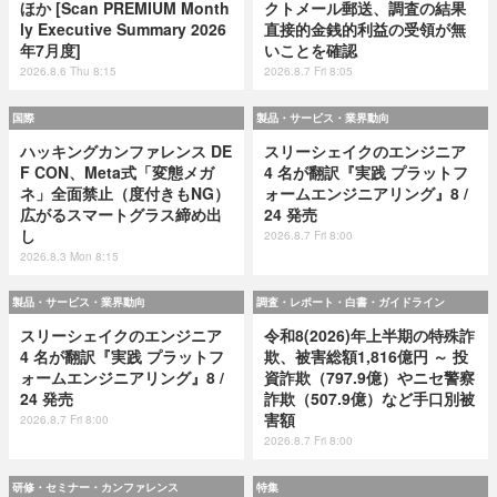
ほか [Scan PREMIUM Month
クトメール郵送、調査の結果
ly Executive Summary 2026
直接的金銭的利益の受領が無
年7月度]
いことを確認
2026.8.6 Thu 8:15
2026.8.7 Fri 8:05
国際
製品・サービス・業界動向
ハッキングカンファレンス DE
スリーシェイクのエンジニア
F CON、Meta式「変態メガ
4 名が翻訳『実践 プラットフ
ネ」全面禁止（度付きもNG）
ォームエンジニアリング』8 /
広がるスマートグラス締め出
24 発売
し
2026.8.7 Fri 8:00
2026.8.3 Mon 8:15
製品・サービス・業界動向
調査・レポート・白書・ガイドライン
スリーシェイクのエンジニア
令和8(2026)年上半期の特殊詐
4 名が翻訳『実践 プラットフ
欺、被害総額1,816億円 ～ 投
ォームエンジニアリング』8 /
資詐欺（797.9億）やニセ警察
24 発売
詐欺（507.9億）など手口別被
害額
2026.8.7 Fri 8:00
2026.8.7 Fri 8:00
研修・セミナー・カンファレンス
特集