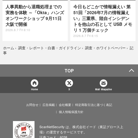
人事異動から退職処理までの
今日もどこかで情報漏えい 第
実務を体験 ～「Okta」ハンズ
51回「2026年7月の情報漏え
オンワークショップ 9月11日
い」三重県、陸自インシデン
大阪で開催
トを他山の石として USB メモ
リ 1 万個チェック
2026.8.7 Fri 8:10
2026.8.7 Fri 8:15
記
ホーム
›
調査・レポート・白書・ガイドライン
›
調査・ホワイトペーパー
›
事
TOP
Home
X
Mail Magazine
お問合せ
広告掲載
会社概要
特定商取引法に基づく表記
個人情報保護方針
ScanNetSecurity は、株式会社イード（東証グロース上
場）の運営するサービスです。
証券コード：6038