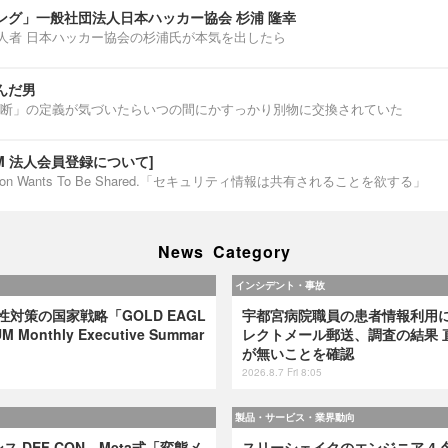
ング」一般社団法人日本ハッカー協会 杉浦 隆幸
第一人者 日本ハッカー協会の杉浦氏が本気を出したら
んだ男
断」の定義が気づいたらいつの間にかすっかり別物に交換されていた
IUM 法人会員登録について]
ormation Wants To Be Shared.「セキュリティ情報は共有されることを欲する」
News Category
インシデント・事故
弱性対策の国家戦略「GOLD EAGL
宇都宮病院職員の患者情報利用
 Monthly Executive Summar
レクトメール郵送、調査の結果 
が無いことを確認
2026.8.7 Fri 8:05
製品・サービス・業界動向
 DEF CON、Meta式「変態メ
スリーシェイクのエンジニア 4 