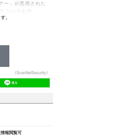
アー」が悪用された
ったというもの。
ます。
《ScanNetSecurity》
送る
人情報閲覧可