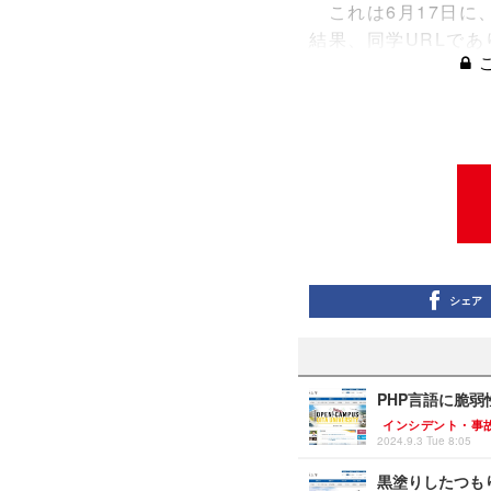
これは6月17日に
結果、同学URLで
シェア
PHP言語に脆弱
インシデント・事
2024.9.3 Tue 8:05
黒塗りしたつも