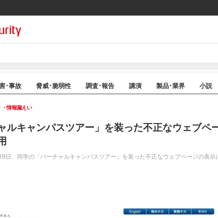
害･事故
脅威･脆弱性
調査･報告
講演
製品･業界
小説
ト・情報漏えい
ャルキャンパスツアー」を装った不正なウェブペ
用
19日、同学の「バーチャルキャンパスツアー」を装った不正なウェブページの表示