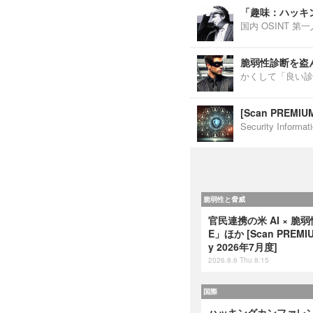
「趣味：ハッキ
国内 OSINT 
脆弱性診断を盗
かくして「良い診
[Scan PREM
Security Inf
脆弱性と脅威
官民連携の米 AI × 脆
E」ほか [Scan PREMIUM
y 2026年7月度]
2026.8.6 Thu 8:15
国際
ハッキングカンファレンス