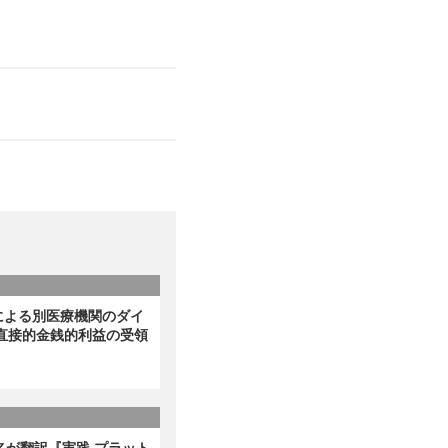
による別医療機関のダイ
直接的金銭的利益の受領
名が翻訳『実践 プラット