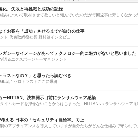
製化、失敗と再挑戦と成功の記録
組みについて取材させて欲しいと頼んでいたのだが毎回返事は芳しくなかっ
なくお客を「成功」させるまでが自分の仕事
ント 代表取締役社長 野村健インタビュー
レガシーなイメージがあってテクノロジー的に魅力がないと思いました
部淳平が語るエクスポージャーマネジメント
トラストなの？」と思ったら読むべき
ENNGE流 ” ゼロトラストここに爆誕
ーNITTAN、決算開示目前にランサムウェア感染
タイムカードを押せないことからはじまった。NITTAN vs ランサムウェア 
介が考える 日本の「セキュリティ自給率」向上
製のアプライアンスを導入していますが自分たちがどんな仕組みで守られて