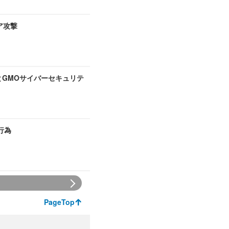
ア攻撃
とGMOサイバーセキュリテ
行為
PageTop