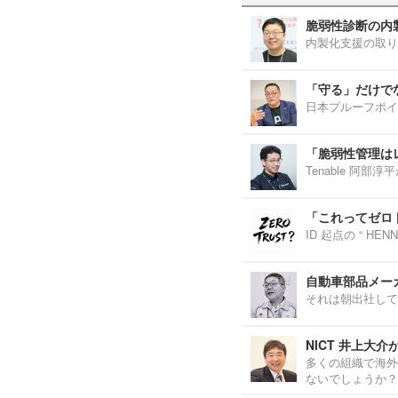
脆弱性診断の内
内製化支援の取り
「守る」だけで
日本プルーフポイ
「脆弱性管理は
Tenable 阿
「これってゼロ
ID 起点の “ H
自動車部品メーカ
それは朝出社して
NICT 井上大
多くの組織で海外
ないでしょうか？