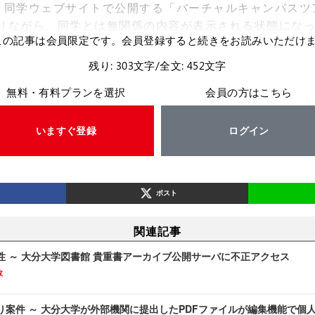
、同学ウェブサイトで公開する「バーチャルキャンパスツ
ありながら、同学とは無関係の内容が表示される状態にな
この記事は会員限定です。会員登録すると続きをお読みいただけ
残り: 303文字/全文: 452文字
無料・有料プランを選択
会員の方はこちら
いますぐ登録
ログイン
ポスト
関連記事
性 ～ 大分大学図書館 貴重書アーカイブ公開サーバに不正アクセス
故
り案件 ～ 大分大学が外部機関に提出したPDFファイルが編集機能で個