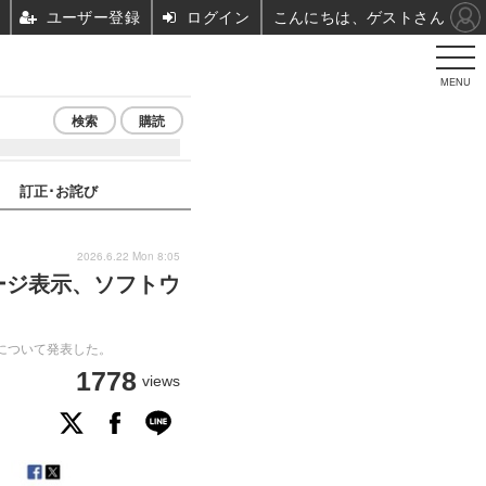
ユーザー登録
ログイン
こんにちは、ゲストさん
MENU
検索
購読
訂正･お詫び
2026.6.22 Mon 8:05
ージ表示、ソフトウ
について発表した。
1778
views