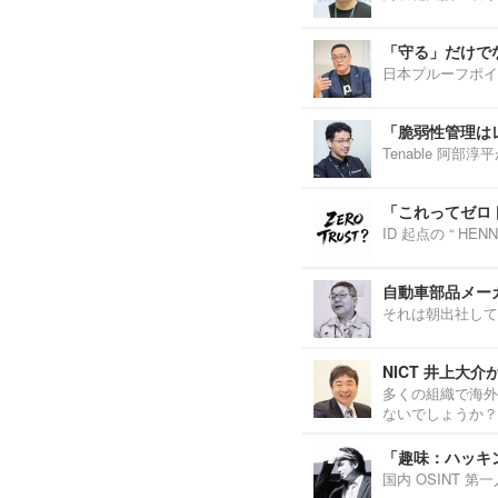
「守る」だけで
日本プルーフポイ
「脆弱性管理は
Tenable 阿
「これってゼロ
ID 起点の “ H
自動車部品メーカ
それは朝出社して
NICT 井上大
多くの組織で海外
ないでしょうか？
「趣味：ハッキ
国内 OSINT 