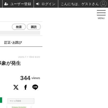
ユーザー登録
ログイン
こんにちは、ゲストさん
MENU
検索
購読
訂正･お詫び
2026.7.1 Wed 8:05
事象が発生
344
views