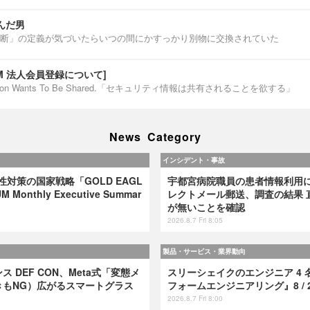
んだ男
断」の定義が気づいたらいつの間にかすっかり別物に交換されていた
IUM 法人会員登録について]
ormation Wants To Be Shared.「セキュリティ情報は共有されることを欲する」
News Category
インシデント・事故
弱性対策の国家戦略「GOLD EAGL
宇都宮病院職員の患者情報利用
 Monthly Executive Summar
レクトメール郵送、調査の結果 
が無いことを確認
2026.8.7 Fri 8:05
製品・サービス・業界動向
 DEF CON、Meta式「変態メ
スリーシェイクのエンジニア 4 
きもNG）広がるスマートグラス
フォームエンジニアリング』8 / 2
2026.8.7 Fri 8:00