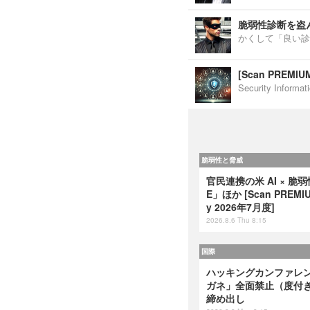
脆弱性診断を盗
かくして「良い診
[Scan PREM
Security Inf
脆弱性と脅威
官民連携の米 AI × 脆
E」ほか [Scan PREMIUM
y 2026年7月度]
2026.8.6 Thu 8:15
国際
ハッキングカンファレンス
ガネ」全面禁止（度付
締め出し