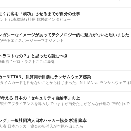
なくお客を「成功」させるまでが自分の仕事
ント 代表取締役社長 野村健インタビュー
レガシーなイメージがあってテクノロジー的に魅力がないと思いました
部淳平が語るエクスポージャーマネジメント
トラストなの？」と思ったら読むべき
ENNGE流 ” ゼロトラストここに爆誕
ーNITTAN、決算開示目前にランサムウェア感染
タイムカードを押せないことからはじまった。NITTAN vs ランサムウェア 
介が考える 日本の「セキュリティ自給率」向上
製のアプライアンスを導入していますが自分たちがどんな仕組みで守られて
ング」一般社団法人日本ハッカー協会 杉浦 隆幸
第一人者 日本ハッカー協会の杉浦氏が本気を出したら