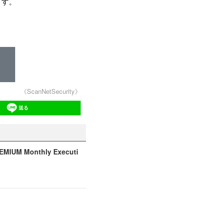
ます。
《ScanNetSecurity》
送る
 Monthly Executi