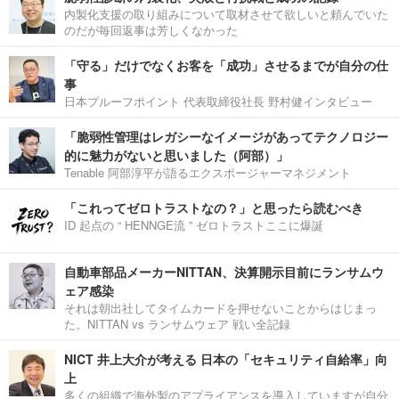
内製化支援の取り組みについて取材させて欲しいと頼んでいた
のだが毎回返事は芳しくなかった
「守る」だけでなくお客を「成功」させるまでが自分の仕
事
日本プルーフポイント 代表取締役社長 野村健インタビュー
「脆弱性管理はレガシーなイメージがあってテクノロジー
的に魅力がないと思いました（阿部）」
Tenable 阿部淳平が語るエクスポージャーマネジメント
「これってゼロトラストなの？」と思ったら読むべき
ID 起点の “ HENNGE流 ” ゼロトラストここに爆誕
自動車部品メーカーNITTAN、決算開示目前にランサムウ
ェア感染
それは朝出社してタイムカードを押せないことからはじまっ
た。NITTAN vs ランサムウェア 戦い全記録
NICT 井上大介が考える 日本の「セキュリティ自給率」向
上
多くの組織で海外製のアプライアンスを導入していますが自分