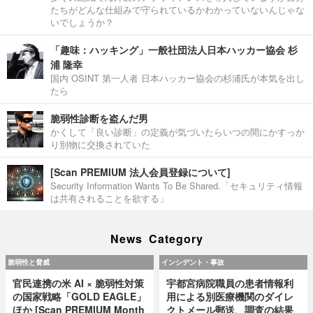
たちがどんな仕組みで守られているかわかっていないんじゃな
いでしょうか？
「趣味：ハッキング」一般社団法人日本ハッカー協会 杉
浦 隆幸
国内 OSINT 第一人者 日本ハッカー協会の杉浦氏が本気を出し
たら
脆弱性診断を盗んだ男
かくして「良い診断」の定義が気づいたらいつの間にかすっか
り別物に交換されていた
[Scan PREMIUM 法人会員登録について]
Security Information Wants To Be Shared.「セキュリティ情報
は共有されることを欲する」
News Category
脆弱性と脅威
インシデント・事故
官民連携の米 AI × 脆弱性対策
宇都宮病院職員の患者情報利
の国家戦略「GOLD EAGLE」
用による別医療機関のダイレ
ほか [Scan PREMIUM Month
クトメール郵送、調査の結果