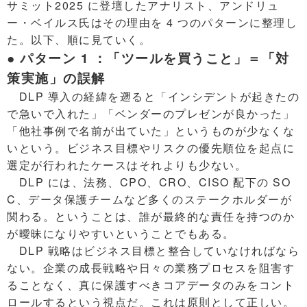
サミット2025 に登壇したアナリスト、アンドリュ
ー・ベイルス氏はその理由を 4 つのパターンに整理し
た。以下、順に見ていく。
● パターン 1 ：「ツールを買うこと」＝「対
策実施」の誤解
DLP 導入の経緯を遡ると「インシデントが起きたの
で急いで入れた」「ベンダーのプレゼンが良かった」
「他社事例で名前が出ていた」というものが少なくな
いという。ビジネス目標やリスクの優先順位を起点に
選定が行われたケースはそれよりも少ない。
DLP には、法務、CPO、CRO、CISO 配下の SO
C、データ保護チームなど多くのステークホルダーが
関わる。ということは、誰が最終的な責任を持つのか
が曖昧になりやすいということでもある。
DLP 戦略はビジネス目標と整合していなければなら
ない。企業の成長戦略や日々の業務プロセスを阻害す
ることなく、真に保護すべきコアデータのみをコント
ロールするという視点だ。これは原則として正しい。