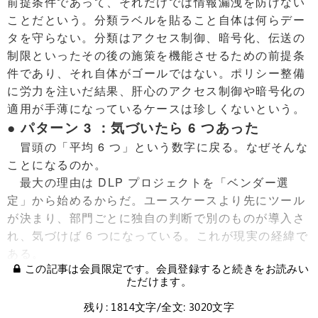
前提条件であって、それだけでは情報漏洩を防げない
ことだという。分類ラベルを貼ること自体は何らデー
タを守らない。分類はアクセス制御、暗号化、伝送の
制限といったその後の施策を機能させるための前提条
件であり、それ自体がゴールではない。ポリシー整備
に労力を注いだ結果、肝心のアクセス制御や暗号化の
適用が手薄になっているケースは珍しくないという。
● パターン 3 ：気づいたら 6 つあった
冒頭の「平均 6 つ」という数字に戻る。なぜそんな
ことになるのか。
最大の理由は DLP プロジェクトを「ベンダー選
定」から始めるからだ。ユースケースより先にツール
が決まり、部門ごとに独自の判断で別のものが導入さ
れ、気づけば 6 つになっている。これが現実の経緯で
ある。
この記事は会員限定です。会員登録すると続きをお読みい
ただけます。
残り: 1814文字/全文: 3020文字