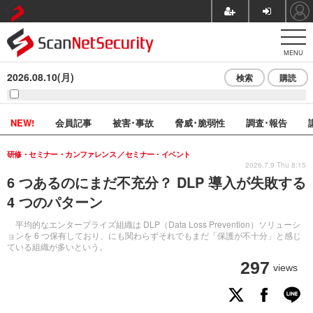
MENU
2026.08.10(月)
検索
購読
NEW!
会員記事
被害･事故
脅威･脆弱性
調査･報告
研修・セミナー・カンファレンス
セミナー・イベント
2026.7.9 Thu 8:15
6 つあるのにまだ不充分？ DLP 導入が失敗する
4 つのパターン
平均的なエンタープライズ組織は DLP（Data Loss Prevention）ソリューシ
ョンを 6 つ保有しており、にも関わらずそれでもまだ「保護が不十分」と感じ
ている組織が多いという。
297
views