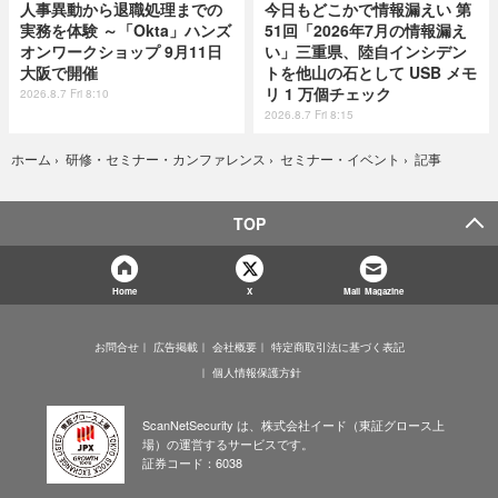
人事異動から退職処理までの
今日もどこかで情報漏えい 第
実務を体験 ～「Okta」ハンズ
51回「2026年7月の情報漏え
オンワークショップ 9月11日
い」三重県、陸自インシデン
大阪で開催
トを他山の石として USB メモ
リ 1 万個チェック
2026.8.7 Fri 8:10
2026.8.7 Fri 8:15
記事
ホーム
›
研修・セミナー・カンファレンス
›
セミナー・イベント
›
TOP
Home
X
Mail Magazine
お問合せ
広告掲載
会社概要
特定商取引法に基づく表記
個人情報保護方針
ScanNetSecurity は、株式会社イード（東証グロース上
場）の運営するサービスです。
証券コード：6038