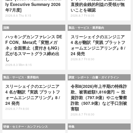
ly Executive Summary 2026
直接的金銭的利益の受領が無
年7月度]
いことを確認
2026.8.6 Thu 8:15
2026.8.7 Fri 8:05
国際
製品・サービス・業界動向
ハッキングカンファレンス DE
スリーシェイクのエンジニア
F CON、Meta式「変態メガ
4 名が翻訳『実践 プラットフ
ネ」全面禁止（度付きもNG）
ォームエンジニアリング』8 /
広がるスマートグラス締め出
24 発売
し
2026.8.7 Fri 8:00
2026.8.3 Mon 8:15
製品・サービス・業界動向
調査・レポート・白書・ガイドライン
スリーシェイクのエンジニア
令和8(2026)年上半期の特殊詐
4 名が翻訳『実践 プラットフ
欺、被害総額1,816億円 ～ 投
ォームエンジニアリング』8 /
資詐欺（797.9億）やニセ警察
24 発売
詐欺（507.9億）など手口別被
害額
2026.8.7 Fri 8:00
2026.8.7 Fri 8:00
研修・セミナー・カンファレンス
特集