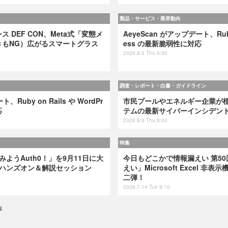
製品・サービス・業界動向
 DEF CON、Meta式「変態メ
AeyeScan がアップデート、Ruby 
きもNG）広がるスマートグラス
ess の最新脆弱性に対応
2026.8.6 Thu 8:00
調査・レポート・白書・ガイドライン
、Ruby on Rails や WordPr
市民プールやエネルギー企業が標的
応
テムの最新サイバーインシデン
2026.8.6 Thu 8:00
特集
てみようAuth0！」を9月11日に大
今日もどこかで情報漏えい 第50
けハンズオン＆解説セッション
えい」Microsoft Excel 
二弾！
2026.7.14 Tue 8:10
事