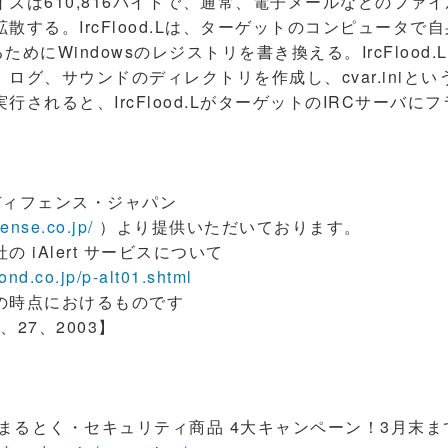
ズは610,816バイトで、通常、電子メールなどのファ
散する。IrcFlood.Lは、ターゲットのコンピュータで
めにWindowsのレジストリを書き換える。IrcFlood
ログ、サウンドのディレクトリを作成し、cvar.iniと
行されると、IrcFlood.LがターゲットのIRCサーバに
ディフェンス・ジャパン
fense.co.jp/
）より提供いただいております。
iAlert サービスについて
ond.co.jp/p-alt01.shtml
時点におけるものです
2、27、2003】
まるとく・セキュリティ商品 4大キャンペーン！3月末ま