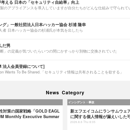
介が考える 日本の「セキュリティ自給率」向上
製のアプライアンスを導入していますが自分たちがどんな仕組みで守られて
ング」一般社団法人日本ハッカー協会 杉浦 隆幸
第一人者 日本ハッカー協会の杉浦氏が本気を出したら
んだ男
断」の定義が気づいたらいつの間にかすっかり別物に交換されていた
IUM 法人会員登録について]
ormation Wants To Be Shared.「セキュリティ情報は共有されることを欲する」
News Category
インシデント・事故
弱性対策の国家戦略「GOLD EAGL
新エフエイコムにランサムウェ
 Monthly Executive Summar
に関する個人情報が漏えいした
2026.8.6 Thu 8:05