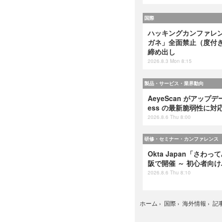
国際
ハッキングカンファレンス
ガネ」全面禁止（度付
締め出し
2026.8.3 Mon 8:15
製品・サービス・業界動向
AeyeScan がアップデート
ess の最新脆弱性に対
2026.8.6 Thu 8:00
研修・セミナー・カンファレンス
Okta Japan「さわっ
阪で開催 ～ 初心者向
2026.8.6 Thu 8:10
記
ホーム
›
国際
›
海外情報
›