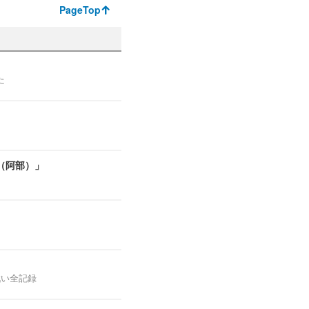
PageTop
た
（阿部）」
戦い全記録