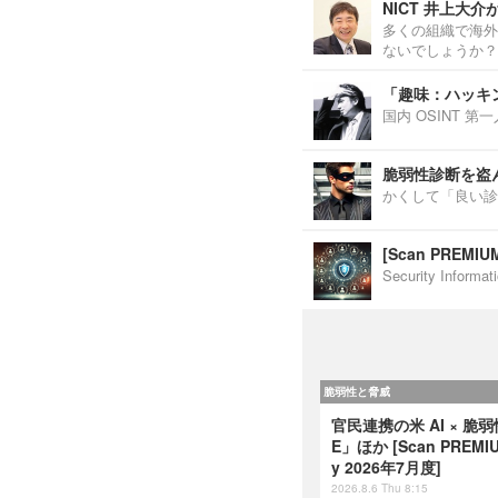
NICT 井上大
多くの組織で海外
ないでしょうか？
「趣味：ハッキ
国内 OSINT 
脆弱性診断を盗
かくして「良い診
[Scan PREM
Security Inf
脆弱性と脅威
官民連携の米 AI × 脆
E」ほか [Scan PREMIUM
y 2026年7月度]
2026.8.6 Thu 8:15