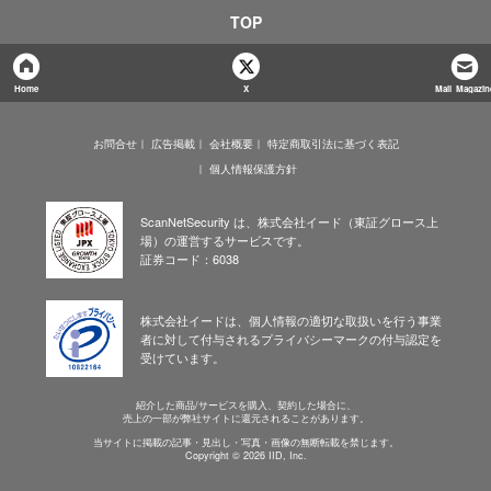
TOP
Home
X
Mail Magazin
お問合せ
広告掲載
会社概要
特定商取引法に基づく表記
個人情報保護方針
ScanNetSecurity は、株式会社イード（東証グロース上
場）の運営するサービスです。
証券コード：6038
株式会社イードは、個人情報の適切な取扱いを行う事業
者に対して付与されるプライバシーマークの付与認定を
受けています。
紹介した商品/サービスを購入、契約した場合に、
売上の一部が弊社サイトに還元されることがあります。
当サイトに掲載の記事・見出し・写真・画像の無断転載を禁じます。
Copyright © 2026 IID, Inc.