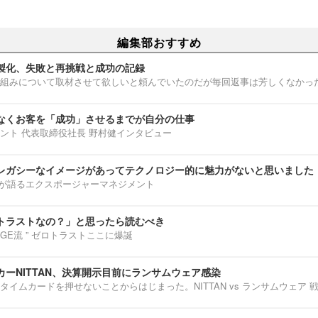
編集部おすすめ
製化、失敗と再挑戦と成功の記録
組みについて取材させて欲しいと頼んでいたのだが毎回返事は芳しくなかっ
なくお客を「成功」させるまでが自分の仕事
ント 代表取締役社長 野村健インタビュー
レガシーなイメージがあってテクノロジー的に魅力がないと思いました
部淳平が語るエクスポージャーマネジメント
トラストなの？」と思ったら読むべき
ENNGE流 ” ゼロトラストここに爆誕
ーNITTAN、決算開示目前にランサムウェア感染
タイムカードを押せないことからはじまった。NITTAN vs ランサムウェア 