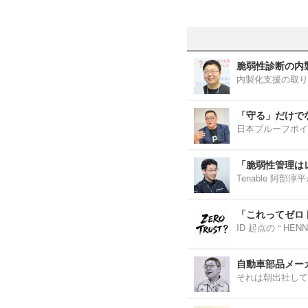
脆弱性診断の内
内製化支援の取り
「守る」だけで
日本プルーフポイ
「脆弱性管理は
Tenable 阿
「これってゼロ
ID 起点の “ H
自動車部品メーカ
それは朝出社して