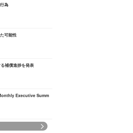
切行為
た可能性
する補償進捗を発表
hly Executive Summ