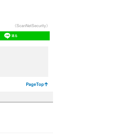
《ScanNetSecurity》
送る
PageTop