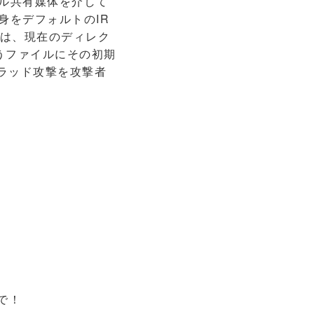
イル共有媒体を介して
自身をデフォルトのIR
.Lは、現在のディレク
いうファイルにその初期
フラッド攻撃を攻撃者
で！