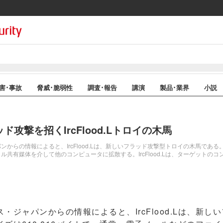
害･事故
脅威･脆弱性
調査･報告
講演
製品･業界
小説
ド攻撃を招くIrcFlood.Lトロイの木馬
らの情報によると、IrcFlood.Lは、新しいフラッド攻撃型トロイの木馬である。サ
共有媒体を介して他のコンピュータに拡散する。IrcFlood.Lは、ターゲットの
ジャパンからの情報によると、IrcFlood.Lは、新し