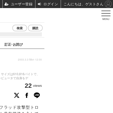
ユーザー登録
ログイン
こんにちは、ゲストさん
MENU
検索
購読
訂正･お詫び
2003.3.3 Mon 12:00
イズは610,816バイトで、
コンピュータで自身をデ
22
views
いフラッド攻撃型トロ