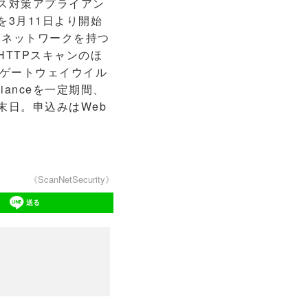
ス対策アプライアン
ンを3月11日より開始
大規模ネットワークを持つ
HTTPスキャンのほ
ゲートウェイウイル
ianceを一定期間、
末日。申込みはWeb
《ScanNetSecurity》
送る