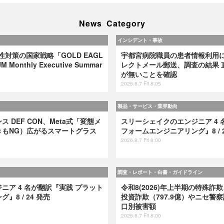
News Category
インシデント・事故
弱性対策の国家戦略「GOLD EAGL
宇都宮病院職員の患者情報利用
 Monthly Executive Summar
レクトメール郵送、調査の結果 
が無いことを確認
2026.8.7 Fri 8:05
製品・サービス・業界動向
 DEF CON、Meta式「変態メ
スリーシェイクのエンジニア 4 
きもNG）広がるスマートグラス
フォームエンジニアリング』8 / 2
2026.8.7 Fri 8:00
調査・レポート・白書・ガイドライン
ニア 4 名が翻訳『実践 プラット
令和8(2026)年上半期の特殊詐欺
8 / 24 発売
投資詐欺（797.9億）やニセ警察
口別被害額
2026.8.7 Fri 8:00