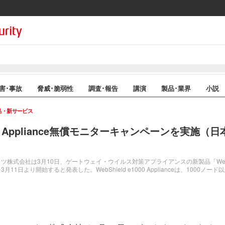
害･事故
脅威･脆弱性
調査･報告
講演
製品･業界
小説
品・新サービス
e1000 Appliance無償モニターキャンペーンを実施
会社は3月10日、ゲートウェイ・ウイルス対策アプライアンスの新製品「WebShield 
1日より開始すると発表した。WebShield e1000 Applianceは、1000ノ