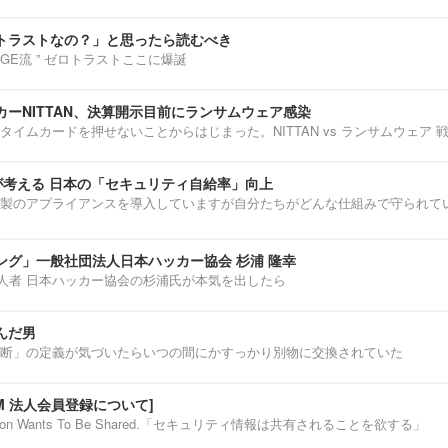
トラストなの？」と思ったら読むべき
ENNGE流 ” ゼロトラストここに爆誕
ーNITTAN、決算開示目前にランサムウェア感染
タイムカードを押せないことからはじまった。NITTAN vs ランサムウェア 
介が考える 日本の「セキュリティ自給率」向上
製のアプライアンスを導入していますが自分たちがどんな仕組みで守られて
ング」一般社団法人日本ハッカー協会 杉浦 隆幸
第一人者 日本ハッカー協会の杉浦氏が本気を出したら
んだ男
断」の定義が気づいたらいつの間にかすっかり別物に交換されていた
IUM 法人会員登録について]
ormation Wants To Be Shared.「セキュリティ情報は共有されることを欲する」