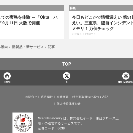
特集
での実務を体験 ～「Okta」ハ
今日もどこかで情報漏えい 第51
9月11日 大阪で開催
えい」三重県、陸自インシデント
メモリ 1 万個チェック
2026.8.7 Fri 8:15
記事
界動向
›
新製品・新サービス
›
TOP
Home
X
Mail Magazin
お問合せ
広告掲載
会社概要
特定商取引法に基づく表記
個人情報保護方針
ScanNetSecurity は、株式会社イード（東証グロース上
場）の運営するサービスです。
証券コード：6038