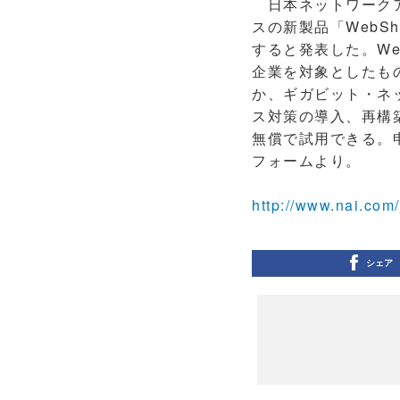
日本ネットワークア
スの新製品「WebShi
すると発表した。WebS
企業を対象としたもの
か、ギガビット・ネ
ス対策の導入、再構築を
無償で試用できる。申
フォームより。
http://www.nai.com
シェア