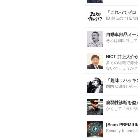
「これってゼロ
ID 起点の “ H
自動車部品メーカ
それは朝出社して
NICT 井上大
多くの組織で海外
ないでしょうか？
「趣味：ハッキ
国内 OSINT 
脆弱性診断を盗
かくして「良い診
[Scan PREM
Security Inf