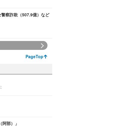
セ警察詐欺（507.9億）など
PageTop
た
（阿部）」