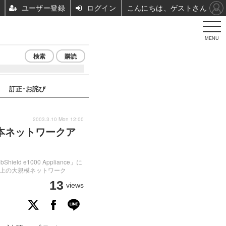
ユーザー登録
ログイン
こんにちは、ゲストさん
MENU
検索
購読
訂正･お詫び
2003.3.10 Mon 12:00
（日本ネットワークア
e1000 Appliance」に
ード以上の大規模ネットワーク
13
views