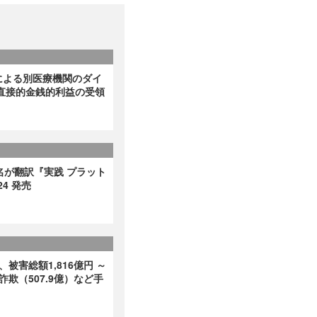
による別医療機関のダイ
直接的金銭的利益の受領
名が翻訳『実践 プラット
4 発売
、被害総額1,816億円 ～
詐欺（507.9億）など手