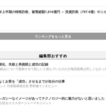
6)年上半期の特殊詐欺、被害総額1,816億円 ～ 投資詐欺（797.9億）やニ
ランキングをもっと見る
編集部おすすめ
製化、失敗と再挑戦と成功の記録
組みについて取材させて欲しいと頼んでいたのだが毎回返事は芳しくなかっ
なくお客を「成功」させるまでが自分の仕事
ント 代表取締役社長 野村健インタビュー
レガシーなイメージがあってテクノロジー的に魅力がないと思いました
部淳平が語るエクスポージャーマネジメント