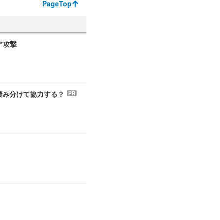
PageTop
ア攻撃
う棲み分けて協力する？
PR