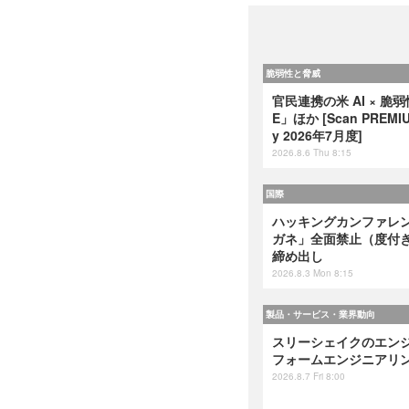
脆弱性と脅威
官民連携の米 AI × 脆
E」ほか [Scan PREMIUM
y 2026年7月度]
2026.8.6 Thu 8:15
国際
ハッキングカンファレンス
ガネ」全面禁止（度付
締め出し
2026.8.3 Mon 8:15
製品・サービス・業界動向
スリーシェイクのエンジ
フォームエンジニアリング』
2026.8.7 Fri 8:00