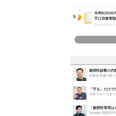
令和8(202
手口別被害額
2026.8.7(金) 8:00
脆弱性診断の内
内製化支援の取り
「守る」だけで
日本プルーフポイ
「脆弱性管理は
Tenable 阿