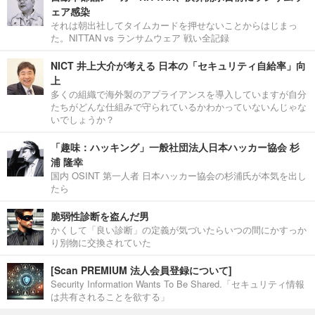
ェア感染
それは朝出社してタイムカードを押せないことからはじまっ
た。NITTAN vs ランサムウェア 戦い全記録
NICT 井上大介が考える 日本の「セキュリティ自給率」向
上
多くの組織で海外製のアプライアンスを導入していますが自分
たちがどんな仕組みで守られているかわかっていないんじゃな
いでしょうか？
「趣味：ハッキング」一般社団法人日本ハッカー協会 杉
浦 隆幸
国内 OSINT 第一人者 日本ハッカー協会の杉浦氏が本気を出し
たら
脆弱性診断を盗んだ男
かくして「良い診断」の定義が気づいたらいつの間にかすっか
り別物に交換されていた
[Scan PREMIUM 法人会員登録について]
Security Information Wants To Be Shared.「セキュリティ情報
は共有されることを欲する」