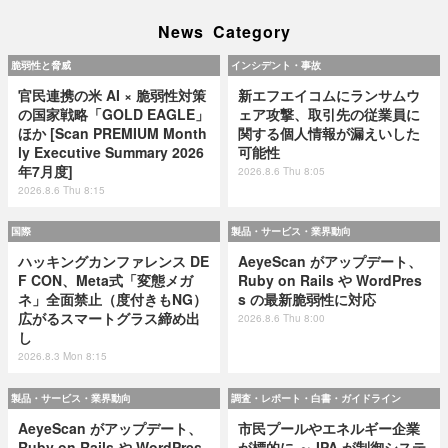
News Category
脆弱性と脅威
インシデント・事故
官民連携の米 AI × 脆弱性対策
新エフエイコムにランサムウ
の国家戦略「GOLD EAGLE」
ェア攻撃、取引先の従業員に
ほか [Scan PREMIUM Month
関する個人情報が漏えいした
ly Executive Summary 2026
可能性
年7月度]
2026.8.6 Thu 8:05
2026.8.6 Thu 8:15
国際
製品・サービス・業界動向
ハッキングカンファレンス DE
AeyeScan がアップデート、
F CON、Meta式「変態メガ
Ruby on Rails や WordPres
ネ」全面禁止（度付きもNG）
s の最新脆弱性に対応
広がるスマートグラス締め出
2026.8.6 Thu 8:00
し
2026.8.3 Mon 8:15
製品・サービス・業界動向
調査・レポート・白書・ガイドライン
AeyeScan がアップデート、
市民プールやエネルギー企業
Ruby on Rails や WordPres
が標的に ～ IPA が制御システ