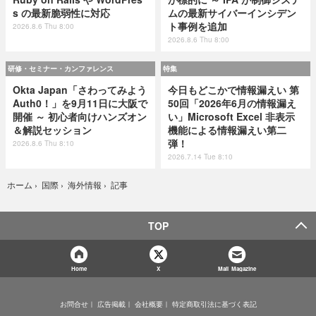
s の最新脆弱性に対応
ムの最新サイバーインシデン
ト事例を追加
2026.8.6 Thu 8:00
2026.8.6 Thu 8:00
研修・セミナー・カンファレンス
特集
Okta Japan「さわってみよう
今日もどこかで情報漏えい 第
Auth0！」を9月11日に大阪で
50回「2026年6月の情報漏え
開催 ～ 初心者向けハンズオン
い」Microsoft Excel 非表示
＆解説セッション
機能による情報漏えい第二
弾！
2026.8.6 Thu 8:10
2026.7.14 Tue 8:10
記事
ホーム
›
国際
›
海外情報
›
TOP
Home
X
Mail Magazine
お問合せ
広告掲載
会社概要
特定商取引法に基づく表記