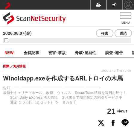
MENU
2026.08.07(金)
検索
購読
NEW!
会員記事
被害･事故
脅威･脆弱性
調査･報告
国際
海外情報
2003.3.13 Thu 12:00
Winoldapp.exeを作成するARLトロイの木馬
告知 ────────────────────────────────
最新セキュリティホール、改竄、ウィルス、SecuriTeam情報を毎日お届け！
Scan Daily EXpress 法人購読 ３月末まで期間限定の割引サービス中
通常 １６万円（全セット） を ９万８千
21
views