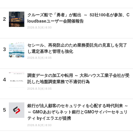
クルーズ船で「勇者」が船出 ～ 52社100名が参加、C
loudbaseユーザー会開催報告
2026.8.5(水) 8:00
セシール、再発防止のため業務委託先の見直しを完了
し選定基準と管理も強化
2026.8.5(水) 8:05
調査データの加工や転用 ～ 大和ハウス工業子会社が受
託した地盤調査業務で不適切行為
2026.8.5(水) 8:05
銀行が法人顧客のセキュリティを心配する時代到来 ～
～ GMOあおぞらネット銀行とGMOサイバーセキュリ
ティ byイエラエが提携
2026.8.6(木) 8:00