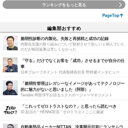
ランキングをもっと見る
PageTop
編集部おすすめ
脆弱性診断の内製化、失敗と再挑戦と成功の記録
内製化支援の取り組みについて取材させて欲しいと頼んでいた
のだが毎回返事は芳しくなかった
「守る」だけでなくお客を「成功」させるまでが自分の仕
事
日本プルーフポイント 代表取締役社長 野村健インタビュー
「脆弱性管理はレガシーなイメージがあってテクノロジー
的に魅力がないと思いました（阿部）」
Tenable 阿部淳平が語るエクスポージャーマネジメント
「これってゼロトラストなの？」と思ったら読むべき
ID 起点の “ HENNGE流 ” ゼロトラストここに爆誕
自動車部品メーカーNITTAN、決算開示目前にランサムウ