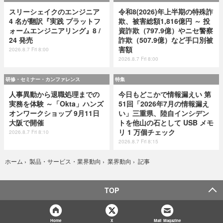
スリーシェイクのエンジニア
令和8(2026)年上半期の特殊詐
4 名が翻訳『実践 プラットフ
欺、被害総額1,816億円 ～ 投
ォームエンジニアリング』8 /
資詐欺（797.9億）やニセ警察
24 発売
詐欺（507.9億）など手口別被
害額
2026.8.7 Fri 8:00
2026.8.7 Fri 8:00
研修・セミナー・カンファレンス
特集
人事異動から退職処理までの
今日もどこかで情報漏えい 第
実務を体験 ～「Okta」ハンズ
51回「2026年7月の情報漏え
オンワークショップ 9月11日
い」三重県、陸自インシデン
大阪で開催
トを他山の石として USB メモ
リ 1 万個チェック
2026.8.7 Fri 8:10
2026.8.7 Fri 8:15
記事
ホーム
›
製品・サービス・業界動向
›
業界動向
›
TOP
Home
X
Mail Magazine