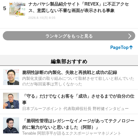
ナカバヤシ製品紹介サイト「REVEX」に不正アクセ
ス、意図しない不審な画面が表示される事象
2026.8.10(月) 8:05
ランキングをもっと見る
PageTop
編集部おすすめ
脆弱性診断の内製化、失敗と再挑戦と成功の記録
内製化支援の取り組みについて取材させて欲しいと頼んでいた
のだが毎回返事は芳しくなかった
「守る」だけでなくお客を「成功」させるまでが自分の仕
事
日本プルーフポイント 代表取締役社長 野村健インタビュー
「脆弱性管理はレガシーなイメージがあってテクノロジー
的に魅力がないと思いました（阿部）」
Tenable 阿部淳平が語るエクスポージャーマネジメント