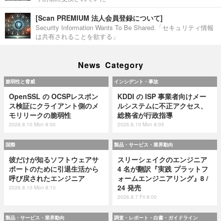
[Scan PREMIUM 法人会員登録について]
Security Information Wants To Be Shared.「セキュリティ情報
は共有されることを欲する」
News Category
脆弱性と脅威
インシデント・事故
OpenSSL の OCSPレスポン
KDDI の ISP 事業者向けメー
ス検証にクライアント側のメ
ルシステムに不正アクセス、
モリリークの脆弱性
総務省が行政指導
2026.8.10 Mon 8:00
2026.8.10 Mon 8:05
国際
製品・サービス・業界動向
彼だけが知るソフトウェアサ
スリーシェイクのエンジニア
ポートのために引退生活から
4 名が翻訳『実践 プラットフ
呼び戻されたエンジニア
ォームエンジニアリング』8 /
24 発売
2026.8.10 Mon 8:10
2026.8.7 Fri 8:00
製品・サービス・業界動向
調査・レポート・白書・ガイドライン