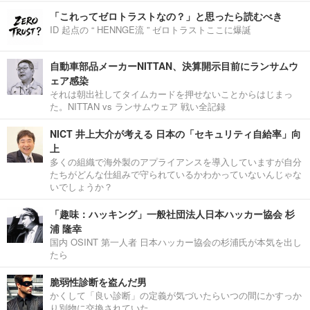
「これってゼロトラストなの？」と思ったら読むべき
ID 起点の “ HENNGE流 ” ゼロトラストここに爆誕
自動車部品メーカーNITTAN、決算開示目前にランサムウ
ェア感染
それは朝出社してタイムカードを押せないことからはじまっ
た。NITTAN vs ランサムウェア 戦い全記録
NICT 井上大介が考える 日本の「セキュリティ自給率」向
上
多くの組織で海外製のアプライアンスを導入していますが自分
たちがどんな仕組みで守られているかわかっていないんじゃな
いでしょうか？
「趣味：ハッキング」一般社団法人日本ハッカー協会 杉
浦 隆幸
国内 OSINT 第一人者 日本ハッカー協会の杉浦氏が本気を出し
たら
脆弱性診断を盗んだ男
かくして「良い診断」の定義が気づいたらいつの間にかすっか
り別物に交換されていた