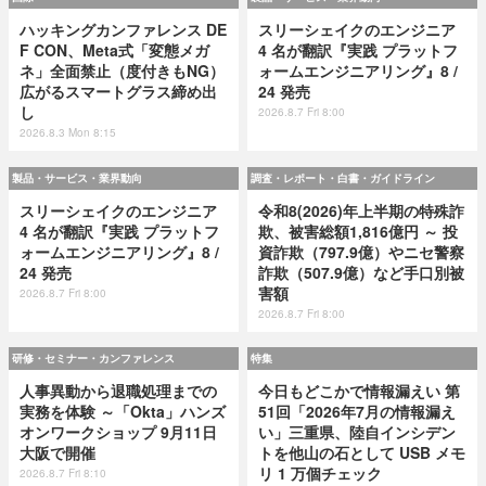
ハッキングカンファレンス DE
スリーシェイクのエンジニア
F CON、Meta式「変態メガ
4 名が翻訳『実践 プラットフ
ネ」全面禁止（度付きもNG）
ォームエンジニアリング』8 /
広がるスマートグラス締め出
24 発売
し
2026.8.7 Fri 8:00
2026.8.3 Mon 8:15
製品・サービス・業界動向
調査・レポート・白書・ガイドライン
スリーシェイクのエンジニア
令和8(2026)年上半期の特殊詐
4 名が翻訳『実践 プラットフ
欺、被害総額1,816億円 ～ 投
ォームエンジニアリング』8 /
資詐欺（797.9億）やニセ警察
24 発売
詐欺（507.9億）など手口別被
害額
2026.8.7 Fri 8:00
2026.8.7 Fri 8:00
研修・セミナー・カンファレンス
特集
人事異動から退職処理までの
今日もどこかで情報漏えい 第
実務を体験 ～「Okta」ハンズ
51回「2026年7月の情報漏え
オンワークショップ 9月11日
い」三重県、陸自インシデン
大阪で開催
トを他山の石として USB メモ
リ 1 万個チェック
2026.8.7 Fri 8:10