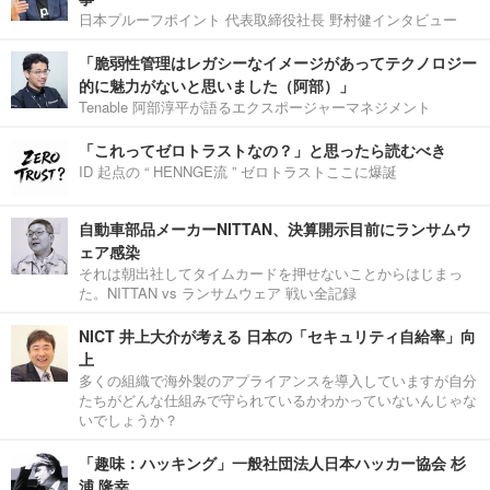
日本プルーフポイント 代表取締役社長 野村健インタビュー
「脆弱性管理はレガシーなイメージがあってテクノロジー
的に魅力がないと思いました（阿部）」
Tenable 阿部淳平が語るエクスポージャーマネジメント
「これってゼロトラストなの？」と思ったら読むべき
ID 起点の “ HENNGE流 ” ゼロトラストここに爆誕
自動車部品メーカーNITTAN、決算開示目前にランサムウ
ェア感染
それは朝出社してタイムカードを押せないことからはじまっ
た。NITTAN vs ランサムウェア 戦い全記録
NICT 井上大介が考える 日本の「セキュリティ自給率」向
上
多くの組織で海外製のアプライアンスを導入していますが自分
たちがどんな仕組みで守られているかわかっていないんじゃな
いでしょうか？
「趣味：ハッキング」一般社団法人日本ハッカー協会 杉
浦 隆幸