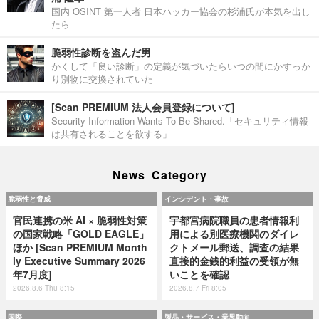
国内 OSINT 第一人者 日本ハッカー協会の杉浦氏が本気を出し
たら
脆弱性診断を盗んだ男
かくして「良い診断」の定義が気づいたらいつの間にかすっか
り別物に交換されていた
[Scan PREMIUM 法人会員登録について]
Security Information Wants To Be Shared.「セキュリティ情報
は共有されることを欲する」
News Category
脆弱性と脅威
インシデント・事故
官民連携の米 AI × 脆弱性対策
宇都宮病院職員の患者情報利
の国家戦略「GOLD EAGLE」
用による別医療機関のダイレ
ほか [Scan PREMIUM Month
クトメール郵送、調査の結果
ly Executive Summary 2026
直接的金銭的利益の受領が無
年7月度]
いことを確認
2026.8.6 Thu 8:15
2026.8.7 Fri 8:05
国際
製品・サービス・業界動向