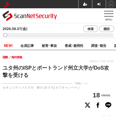
MENU
2026.08.07(金)
検索
購読
NEW!
会員記事
被害･事故
脅威･脆弱性
調査･報告
国際
海外情報
2003.4.1 Tue 12:00
ユタ州のISPとポートランド州立大学がDoS攻
撃を受ける
──────────────────────────────〔Info〕──
セキュリティメルマガ 春の [８５％] オフキャンペーン
18
views