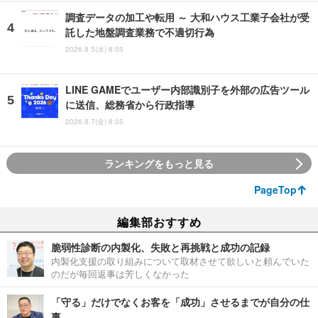
調査データの加工や転用 ～ 大和ハウス工業子会社が受
託した地盤調査業務で不適切行為
2026.8.5(水) 8:05
LINE GAMEでユーザー内部識別子を外部の広告ツール
に送信、総務省から行政指導
2026.8.7(金) 8:05
ランキングをもっと見る
PageTop
編集部おすすめ
脆弱性診断の内製化、失敗と再挑戦と成功の記録
内製化支援の取り組みについて取材させて欲しいと頼んでいた
のだが毎回返事は芳しくなかった
「守る」だけでなくお客を「成功」させるまでが自分の仕
事