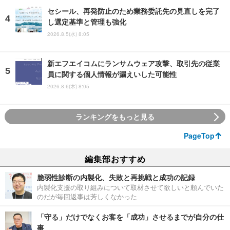
セシール、再発防止のため業務委託先の見直しを完了
し選定基準と管理も強化
2026.8.5(水) 8:05
新エフエイコムにランサムウェア攻撃、取引先の従業
員に関する個人情報が漏えいした可能性
2026.8.6(木) 8:05
ランキングをもっと見る
PageTop
編集部おすすめ
脆弱性診断の内製化、失敗と再挑戦と成功の記録
内製化支援の取り組みについて取材させて欲しいと頼んでいた
のだが毎回返事は芳しくなかった
「守る」だけでなくお客を「成功」させるまでが自分の仕
事