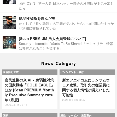
国内 OSINT 第一人者 日本ハッカー協会の杉浦氏が本気を出し
たら
脆弱性診断を盗んだ男
かくして「良い診断」の定義が気づいたらいつの間にかすっか
り別物に交換されていた
[Scan PREMIUM 法人会員登録について]
Security Information Wants To Be Shared.「セキュリティ情報
は共有されることを欲する」
News Category
脆弱性と脅威
インシデント・事故
官民連携の米 AI × 脆弱性対策
新エフエイコムにランサムウ
の国家戦略「GOLD EAGLE」
ェア攻撃、取引先の従業員に
ほか [Scan PREMIUM Month
関する個人情報が漏えいした
ly Executive Summary 2026
可能性
年7月度]
2026.8.6 Thu 8:05
2026.8.6 Thu 8:15
国際
製品・サービス・業界動向