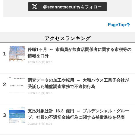
@scannetsecurityをフォロー
PageTop
アクセスランキング
停職1ヶ月 ～ 市職員が飲食店関係者に関する市税等の
情報を口外
2026.8.6(木) 8:05
調査データの加工や転用 ～ 大和ハウス工業子会社が
受託した地盤調査業務で不適切行為
2026.8.5(水) 8:05
支払対象は計 16.3 億円 ～ プルデンシャル・グルー
プ、社員の不適切金銭行為に関する補償進捗を発表
2026.8.4(火) 8:05