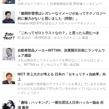
日本プルーフポイント 代表取締役社長 野村健インタビュー
「脆弱性管理はレガシーなイメージがあってテクノロジー
的に魅力がないと思いました（阿部）」
Tenable 阿部淳平が語るエクスポージャーマネジメント
「これってゼロトラストなの？」と思ったら読むべき
ID 起点の “ HENNGE流 ” ゼロトラストここに爆誕
自動車部品メーカーNITTAN、決算開示目前にランサムウ
ェア感染
それは朝出社してタイムカードを押せないことからはじまっ
た。NITTAN vs ランサムウェア 戦い全記録
NICT 井上大介が考える 日本の「セキュリティ自給率」向
上
多くの組織で海外製のアプライアンスを導入していますが自分
たちがどんな仕組みで守られているかわかっていないんじゃな
いでしょうか？
「趣味：ハッキング」一般社団法人日本ハッカー協会 杉
浦 隆幸