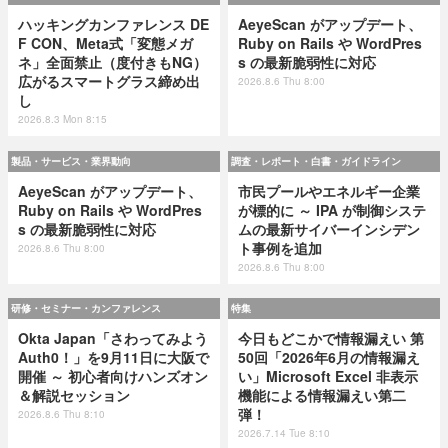
ハッキングカンファレンス DE
AeyeScan がアップデート、
F CON、Meta式「変態メガ
Ruby on Rails や WordPres
ネ」全面禁止（度付きもNG）
s の最新脆弱性に対応
広がるスマートグラス締め出
2026.8.6 Thu 8:00
し
2026.8.3 Mon 8:15
製品・サービス・業界動向
調査・レポート・白書・ガイドライン
AeyeScan がアップデート、
市民プールやエネルギー企業
Ruby on Rails や WordPres
が標的に ～ IPA が制御システ
s の最新脆弱性に対応
ムの最新サイバーインシデン
ト事例を追加
2026.8.6 Thu 8:00
2026.8.6 Thu 8:00
研修・セミナー・カンファレンス
特集
Okta Japan「さわってみよう
今日もどこかで情報漏えい 第
Auth0！」を9月11日に大阪で
50回「2026年6月の情報漏え
開催 ～ 初心者向けハンズオン
い」Microsoft Excel 非表示
＆解説セッション
機能による情報漏えい第二
弾！
2026.8.6 Thu 8:10
2026.7.14 Tue 8:10