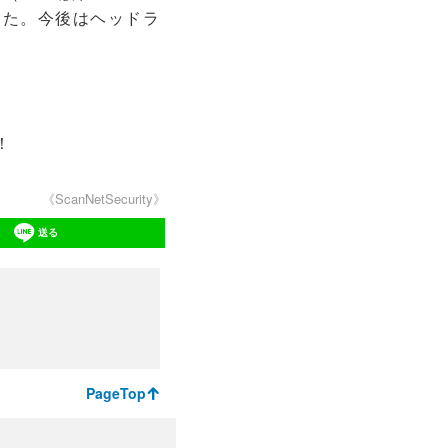
した。今後はヘッドラ
。
！
《ScanNetSecurity》
送る
PageTop