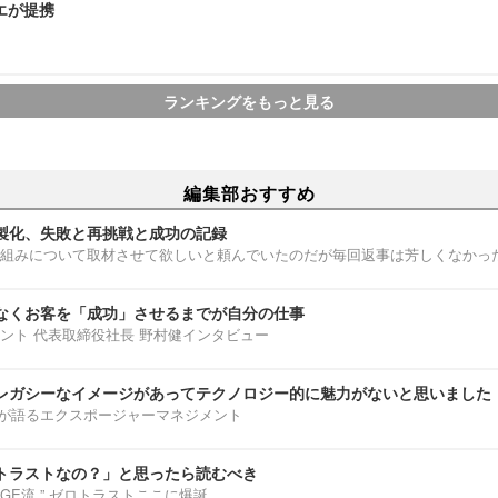
ラエが提携
ランキングをもっと見る
編集部おすすめ
製化、失敗と再挑戦と成功の記録
組みについて取材させて欲しいと頼んでいたのだが毎回返事は芳しくなかっ
なくお客を「成功」させるまでが自分の仕事
ント 代表取締役社長 野村健インタビュー
レガシーなイメージがあってテクノロジー的に魅力がないと思いました
部淳平が語るエクスポージャーマネジメント
トラストなの？」と思ったら読むべき
ENNGE流 ” ゼロトラストここに爆誕