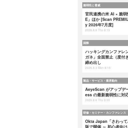
脆弱性と脅威
官民連携の米 AI × 脆
E」ほか [Scan PREMIUM
y 2026年7月度]
2026.8.6 Thu 8:15
国際
ハッキングカンファレンス
ガネ」全面禁止（度付
締め出し
2026.8.3 Mon 8:15
製品・サービス・業界動向
AeyeScan がアップデート
ess の最新脆弱性に対
2026.8.6 Thu 8:00
研修・セミナー・カンファレンス
Okta Japan「さわっ
阪で開催 ～ 初心者向