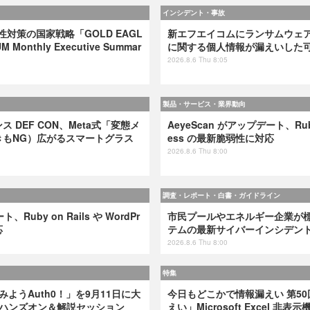
インシデント・事故
弱性対策の国家戦略「GOLD EAGL
新エフエイコムにランサムウェ
 Monthly Executive Summar
に関する個人情報が漏えいした
2026.8.6 Thu 8:05
製品・サービス・業界動向
 DEF CON、Meta式「変態メ
AeyeScan がアップデート、Ruby 
きもNG）広がるスマートグラス
ess の最新脆弱性に対応
2026.8.6 Thu 8:00
調査・レポート・白書・ガイドライン
、Ruby on Rails や WordPr
市民プールやエネルギー企業が標的
応
テムの最新サイバーインシデン
2026.8.6 Thu 8:00
特集
てみようAuth0！」を9月11日に大
今日もどこかで情報漏えい 第50
けハンズオン＆解説セッション
えい」Microsoft Excel 