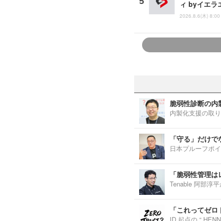
ィ byイエ
2026.8.6(木) 8:00
脆弱性診断の内
内製化支援の取り
「守る」だけで
日本プルーフポイ
「脆弱性管理は
Tenable 阿
「これってゼロ
ID 起点の “ H