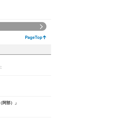
PageTop
た
（阿部）」