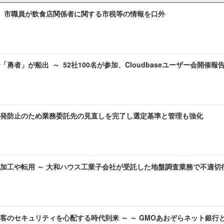
～ 市職員が飲食店関係者に関する市税等の情報を口外
勇者」が船出 ～ 52社100名が参加、Cloudbaseユーザー会開催報
発防止のため業務委託先の見直しを完了し選定基準と管理も強化
加工や転用 ～ 大和ハウス工業子会社が受託した地盤調査業務で不適切
客のセキュリティを心配する時代到来 ～ ～ GMOあおぞらネット銀行