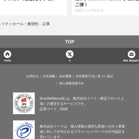
二弾！
2026.7.14 Tue 8:10
記事
ュリティホール・脆弱性
›
TOP
Home
X
Mail Magazin
お問合せ
広告掲載
会社概要
特定商取引法に基づく表記
個人情報保護方針
ScanNetSecurity は、株式会社イード（東証グロース上
場）の運営するサービスです。
証券コード：6038
株式会社イードは、個人情報の適切な取扱いを行う事業
者に対して付与されるプライバシーマークの付与認定を
受けています。