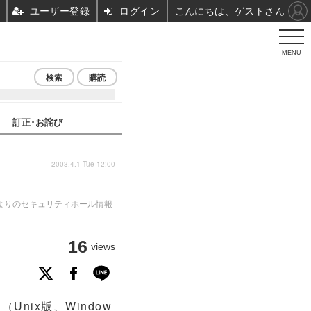
ユーザー登録
ログイン
こんにちは、ゲストさん
MENU
検索
購読
訂正･お詫び
2003.4.1 Tue 12:00
ous版）よりのセキュリティホール情報
16
views
」（Unix版、Window