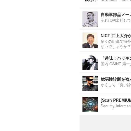
自動車部品メーカ
それは朝出社して
NICT 井上大
多くの組織で海外
ないでしょうか？
「趣味：ハッキ
国内 OSINT 
脆弱性診断を盗
かくして「良い診
[Scan PREM
Security Inf