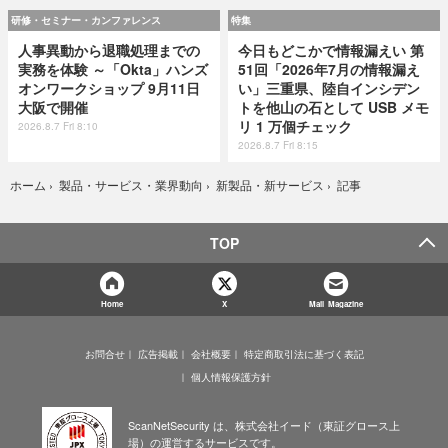
研修・セミナー・カンファレンス
特集
人事異動から退職処理までの
今日もどこかで情報漏えい 第
実務を体験 ～「Okta」ハンズ
51回「2026年7月の情報漏え
オンワークショップ 9月11日
い」三重県、陸自インシデン
大阪で開催
トを他山の石として USB メモ
リ 1 万個チェック
2026.8.7 Fri 8:10
2026.8.7 Fri 8:15
記事
ホーム
›
製品・サービス・業界動向
›
新製品・新サービス
›
TOP
Home
X
Mail Magazine
お問合せ
広告掲載
会社概要
特定商取引法に基づく表記
個人情報保護方針
ScanNetSecurity は、株式会社イード（東証グロース上
場）の運営するサービスです。