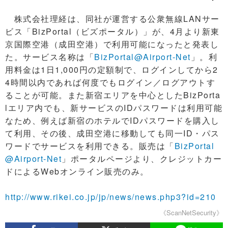
株式会社理経は、同社が運営する公衆無線LANサー
ビス「BizPortal（ビズポータル）」が、4月より新東
京国際空港（成田空港）で利用可能になったと発表し
た。サービス名称は「
BizPortal@Airport-Net
」。利
用料金は1日1,000円の定額制で、ログインしてから2
4時間以内であれば何度でもログイン／ログアウトす
ることが可能。また新宿エリアを中心としたBizPorta
lエリア内でも、新サービスのIDパスワードは利用可能
なため、例えば新宿のホテルでIDパスワードを購入し
て利用、その後、成田空港に移動しても同一ID・パス
ワードでサービスを利用できる。販売は「
BizPortal
@Airport-Net
」ポータルページより、クレジットカー
ドによるWebオンライン販売のみ。
http://www.rikei.co.jp/jp/news/news.php3?id=210
《ScanNetSecurity》