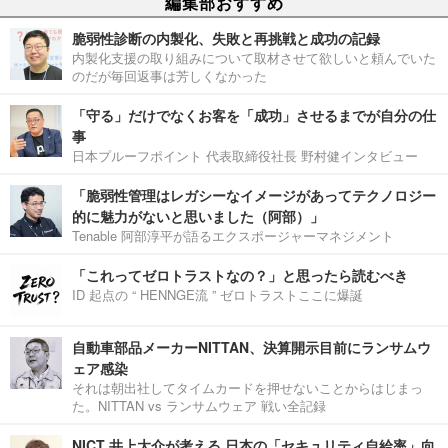
編集部おすすめ
脆弱性診断の内製化、失敗と再挑戦と成功の記録
内製化支援の取り組みについて取材させて欲しいと頼んでいた
のだが毎回返事は芳しくなかった
「守る」だけでなくお客を「成功」させるまでが自分の仕
事
日本プルーフポイント 代表取締役社長 野村健インタビュー
「脆弱性管理はレガシーなイメージがあってテクノロジー
的に魅力がないと思いました（阿部）」
Tenable 阿部淳平が語るエクスポージャーマネジメント
「これってゼロトラストなの？」と思ったら読むべき
ID 起点の “ HENNGE流 ” ゼロトラストここに爆誕
自動車部品メーカーNITTAN、決算開示目前にランサムウ
ェア感染
それは朝出社してタイムカードを押せないことからはじまっ
た。NITTAN vs ランサムウェア 戦い全記録
NICT 井上大介が考える 日本の「セキュリティ自給率」向