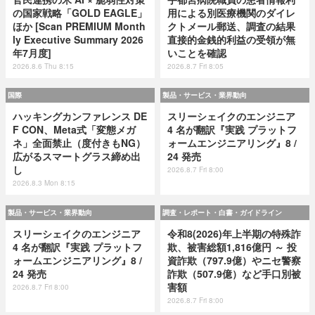
の国家戦略「GOLD EAGLE」
用による別医療機関のダイレ
ほか [Scan PREMIUM Month
クトメール郵送、調査の結果
ly Executive Summary 2026
直接的金銭的利益の受領が無
年7月度]
いことを確認
2026.8.6 Thu 8:15
2026.8.7 Fri 8:05
国際
製品・サービス・業界動向
ハッキングカンファレンス DE
スリーシェイクのエンジニア
F CON、Meta式「変態メガ
4 名が翻訳『実践 プラットフ
ネ」全面禁止（度付きもNG）
ォームエンジニアリング』8 /
広がるスマートグラス締め出
24 発売
し
2026.8.7 Fri 8:00
2026.8.3 Mon 8:15
製品・サービス・業界動向
調査・レポート・白書・ガイドライン
スリーシェイクのエンジニア
令和8(2026)年上半期の特殊詐
4 名が翻訳『実践 プラットフ
欺、被害総額1,816億円 ～ 投
ォームエンジニアリング』8 /
資詐欺（797.9億）やニセ警察
24 発売
詐欺（507.9億）など手口別被
害額
2026.8.7 Fri 8:00
2026.8.7 Fri 8:00