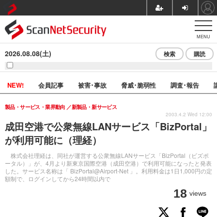
MENU
2026.08.08(土)
検索
購読
NEW!
会員記事
被害･事故
脅威･脆弱性
調査･報告
製品・サービス・業界動向
新製品・新サービス
2003.4.2 Wed 12:00
成田空港で公衆無線LANサービス「BizPortal」
が利用可能に（理経）
株式会社理経は、同社が運営する公衆無線LANサービス「BizPortal（ビズポ
ータル）」が、4月より新東京国際空港（成田空港）で利用可能になったと発表
した。サービス名称は「 BizPortal@Airport-Net 」。利用料金は1日1,000円の定
額制で、ログインしてから24時間以内で
18
views