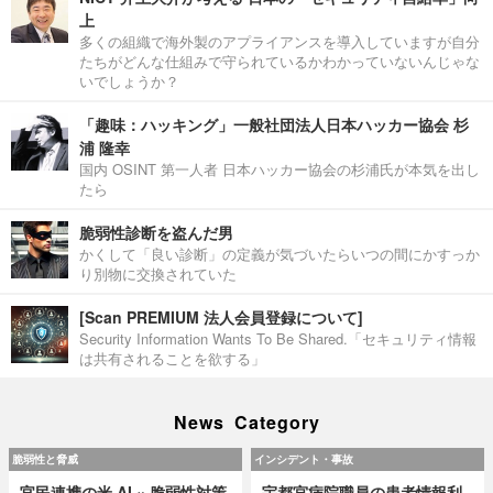
上
多くの組織で海外製のアプライアンスを導入していますが自分
たちがどんな仕組みで守られているかわかっていないんじゃな
いでしょうか？
「趣味：ハッキング」一般社団法人日本ハッカー協会 杉
浦 隆幸
国内 OSINT 第一人者 日本ハッカー協会の杉浦氏が本気を出し
たら
脆弱性診断を盗んだ男
かくして「良い診断」の定義が気づいたらいつの間にかすっか
り別物に交換されていた
[Scan PREMIUM 法人会員登録について]
Security Information Wants To Be Shared.「セキュリティ情報
は共有されることを欲する」
News Category
脆弱性と脅威
インシデント・事故
官民連携の米 AI × 脆弱性対策
宇都宮病院職員の患者情報利