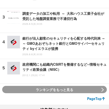
調査データの加工や転用 ～ 大和ハウス工業子会社が
受託した地盤調査業務で不適切行為
2026.8.5(水) 8:05
銀行が法人顧客のセキュリティを心配する時代到来 ～
～ GMOあおぞらネット銀行とGMOサイバーセキュリ
ティ byイエラエが提携
2026.8.6(木) 8:00
政府機関にも組織内CSIRTを整備するなど--情報セキュ
リティ政策会議（NISC）
2012.1.25(水) 17:41
ランキングをもっと見る
PageTop