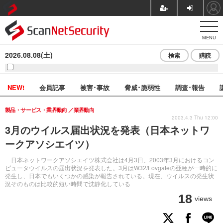
MENU
2026.08.08(土)
検索
購読
NEW!
会員記事
被害･事故
脅威･脆弱性
調査･報告
製品・サービス・業界動向
業界動向
2003.4.3 Thu 12:00
3月のウイルス届出状況を発表（日本ネットワ
ークアソシエイツ）
日本ネットワークアソシエイツ株式会社は4月3日、2003年3月におけるコン
ピュータウイルスの届出状況を発表した。3月はW32/Lovgateの亜種が一時的に
発生し、日本でもいくつかの感染が報告されている。現在、ウイルスの発生状
況そのものは比較的短い時間で沈静化している
18
views