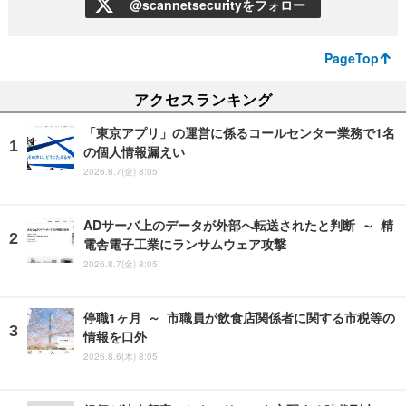
@scannetsecurityをフォロー
PageTop
アクセスランキング
「東京アプリ」の運営に係るコールセンター業務で1名
の個人情報漏えい
2026.8.7(金) 8:05
ADサーバ上のデータが外部へ転送されたと判断 ～ 精
電舎電子工業にランサムウェア攻撃
2026.8.7(金) 8:05
停職1ヶ月 ～ 市職員が飲食店関係者に関する市税等の
情報を口外
2026.8.6(木) 8:05