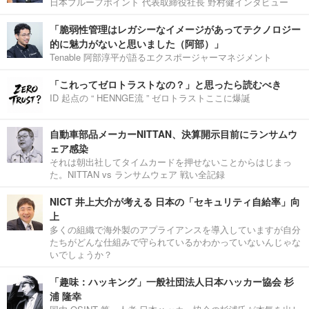
日本プルーフポイント 代表取締役社長 野村健インタビュー
「脆弱性管理はレガシーなイメージがあってテクノロジー
的に魅力がないと思いました（阿部）」
Tenable 阿部淳平が語るエクスポージャーマネジメント
「これってゼロトラストなの？」と思ったら読むべき
ID 起点の “ HENNGE流 ” ゼロトラストここに爆誕
自動車部品メーカーNITTAN、決算開示目前にランサムウ
ェア感染
それは朝出社してタイムカードを押せないことからはじまっ
た。NITTAN vs ランサムウェア 戦い全記録
NICT 井上大介が考える 日本の「セキュリティ自給率」向
上
多くの組織で海外製のアプライアンスを導入していますが自分
たちがどんな仕組みで守られているかわかっていないんじゃな
いでしょうか？
「趣味：ハッキング」一般社団法人日本ハッカー協会 杉
浦 隆幸