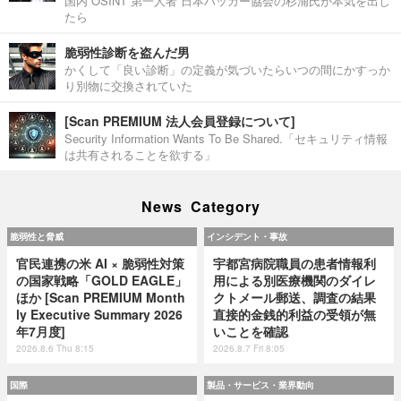
国内 OSINT 第一人者 日本ハッカー協会の杉浦氏が本気を出し
たら
脆弱性診断を盗んだ男
かくして「良い診断」の定義が気づいたらいつの間にかすっか
り別物に交換されていた
[Scan PREMIUM 法人会員登録について]
Security Information Wants To Be Shared.「セキュリティ情報
は共有されることを欲する」
News Category
脆弱性と脅威
インシデント・事故
官民連携の米 AI × 脆弱性対策
宇都宮病院職員の患者情報利
の国家戦略「GOLD EAGLE」
用による別医療機関のダイレ
ほか [Scan PREMIUM Month
クトメール郵送、調査の結果
ly Executive Summary 2026
直接的金銭的利益の受領が無
年7月度]
いことを確認
2026.8.6 Thu 8:15
2026.8.7 Fri 8:05
国際
製品・サービス・業界動向