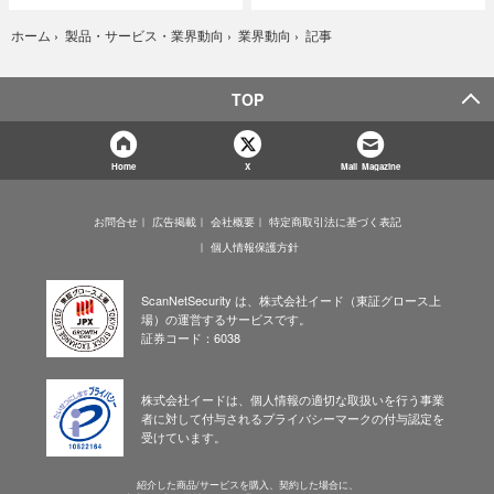
記事
ホーム
›
製品・サービス・業界動向
›
業界動向
›
TOP
Home
X
Mail Magazine
お問合せ
広告掲載
会社概要
特定商取引法に基づく表記
個人情報保護方針
ScanNetSecurity は、株式会社イード（東証グロース上
場）の運営するサービスです。
証券コード：6038
株式会社イードは、個人情報の適切な取扱いを行う事業
者に対して付与されるプライバシーマークの付与認定を
受けています。
紹介した商品/サービスを購入、契約した場合に、