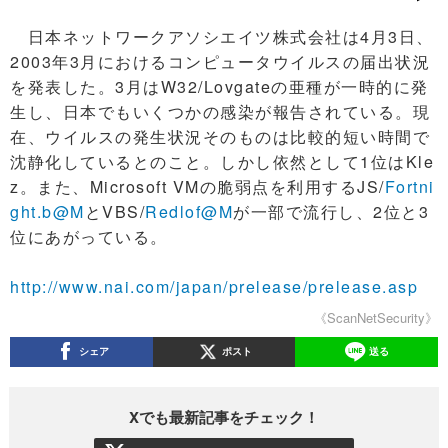
日本ネットワークアソシエイツ株式会社は4月3日、
2003年3月におけるコンピュータウイルスの届出状況
を発表した。3月はW32/Lovgateの亜種が一時的に発
生し、日本でもいくつかの感染が報告されている。現
在、ウイルスの発生状況そのものは比較的短い時間で
沈静化しているとのこと。しかし依然として1位はKle
z。また、Microsoft VMの脆弱点を利用するJS/
Fortni
ght.b@M
とVBS/
Redlof@M
が一部で流行し、2位と3
位にあがっている。
http://www.nai.com/japan/prelease/prelease.asp
《ScanNetSecurity》
シェア
ポスト
送る
Xでも最新記事をチェック！