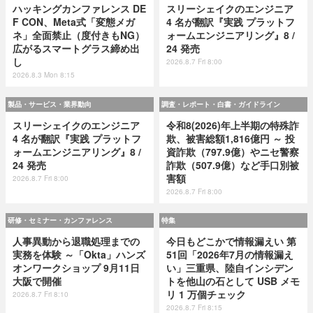
ハッキングカンファレンス DE
スリーシェイクのエンジニア
F CON、Meta式「変態メガ
4 名が翻訳『実践 プラットフ
ネ」全面禁止（度付きもNG）
ォームエンジニアリング』8 /
広がるスマートグラス締め出
24 発売
し
2026.8.7 Fri 8:00
2026.8.3 Mon 8:15
製品・サービス・業界動向
調査・レポート・白書・ガイドライン
スリーシェイクのエンジニア
令和8(2026)年上半期の特殊詐
4 名が翻訳『実践 プラットフ
欺、被害総額1,816億円 ～ 投
ォームエンジニアリング』8 /
資詐欺（797.9億）やニセ警察
24 発売
詐欺（507.9億）など手口別被
害額
2026.8.7 Fri 8:00
2026.8.7 Fri 8:00
研修・セミナー・カンファレンス
特集
人事異動から退職処理までの
今日もどこかで情報漏えい 第
実務を体験 ～「Okta」ハンズ
51回「2026年7月の情報漏え
オンワークショップ 9月11日
い」三重県、陸自インシデン
大阪で開催
トを他山の石として USB メモ
リ 1 万個チェック
2026.8.7 Fri 8:10
2026.8.7 Fri 8:15