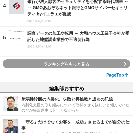
銀行が法人顧客のセキュリティを心配する時代到来 ～
～ GMOあおぞらネット銀行とGMOサイバーセキュリ
ティ byイエラエが提携
2026.8.6(木) 8:00
調査データの加工や転用 ～ 大和ハウス工業子会社が受
託した地盤調査業務で不適切行為
2026.8.5(水) 8:05
ランキングをもっと見る
PageTop
編集部おすすめ
脆弱性診断の内製化、失敗と再挑戦と成功の記録
内製化支援の取り組みについて取材させて欲しいと頼んでいた
のだが毎回返事は芳しくなかった
「守る」だけでなくお客を「成功」させるまでが自分の仕
事