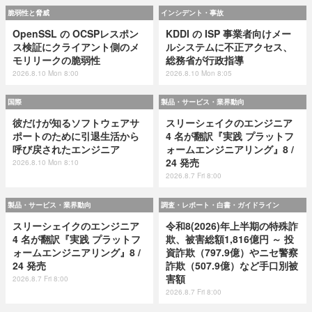
脆弱性と脅威
インシデント・事故
OpenSSL の OCSPレスポン
KDDI の ISP 事業者向けメー
ス検証にクライアント側のメ
ルシステムに不正アクセス、
モリリークの脆弱性
総務省が行政指導
2026.8.10 Mon 8:00
2026.8.10 Mon 8:05
国際
製品・サービス・業界動向
彼だけが知るソフトウェアサ
スリーシェイクのエンジニア
ポートのために引退生活から
4 名が翻訳『実践 プラットフ
呼び戻されたエンジニア
ォームエンジニアリング』8 /
24 発売
2026.8.10 Mon 8:10
2026.8.7 Fri 8:00
製品・サービス・業界動向
調査・レポート・白書・ガイドライン
スリーシェイクのエンジニア
令和8(2026)年上半期の特殊詐
4 名が翻訳『実践 プラットフ
欺、被害総額1,816億円 ～ 投
ォームエンジニアリング』8 /
資詐欺（797.9億）やニセ警察
24 発売
詐欺（507.9億）など手口別被
害額
2026.8.7 Fri 8:00
2026.8.7 Fri 8:00