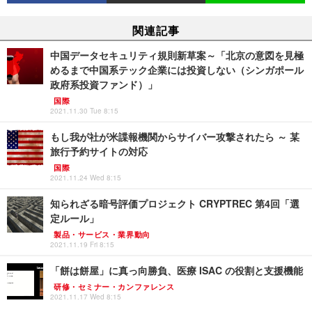
関連記事
中国データセキュリティ規則新草案～「北京の意図を見極
めるまで中国系テック企業には投資しない（シンガポール
政府系投資ファンド）」
国際
2021.11.30 Tue 8:15
もし我が社が米諜報機関からサイバー攻撃されたら ～ 某
旅行予約サイトの対応
国際
2021.11.24 Wed 8:15
知られざる暗号評価プロジェクト CRYPTREC 第4回「選
定ルール」
製品・サービス・業界動向
2021.11.19 Fri 8:15
「餅は餅屋」に真っ向勝負、医療 ISAC の役割と支援機能
研修・セミナー・カンファレンス
2021.11.17 Wed 8:15