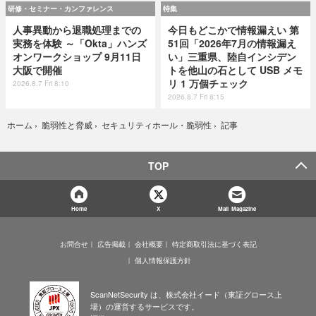
研修・セミナー・カンファレンス
特集
人事異動から退職処理までの
今日もどこかで情報漏えい 第
実務を体験 ～「Okta」ハンズ
51回「2026年7月の情報漏え
オンワークショップ 9月11日
い」三重県、陸自インシデン
大阪で開催
トを他山の石として USB メモ
リ 1 万個チェック
2026.8.7 Fri 8:10
2026.8.7 Fri 8:15
記事
ホーム
›
脆弱性と脅威
›
セキュリティホール・脆弱性
›
TOP
Home
X
Mail Magazine
お問合せ
広告掲載
会社概要
特定商取引法に基づく表記
個人情報保護方針
ScanNetSecurity は、株式会社イード（東証グロース上
場）の運営するサービスです。