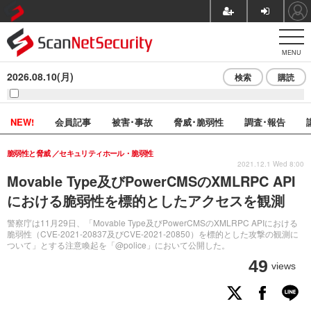
MENU
2026.08.10(月)
検索
購読
NEW!
会員記事
被害･事故
脅威･脆弱性
調査･報告
脆弱性と脅威
セキュリティホール・脆弱性
2021.12.1 Wed 8:00
Movable Type及びPowerCMSのXMLRPC API
における脆弱性を標的としたアクセスを観測
警察庁は11月29日、「Movable Type及びPowerCMSのXMLRPC APIにおける
脆弱性（CVE-2021-20837及びCVE-2021-20850）を標的とした攻撃の観測に
ついて」とする注意喚起を「@police」において公開した。
49
views