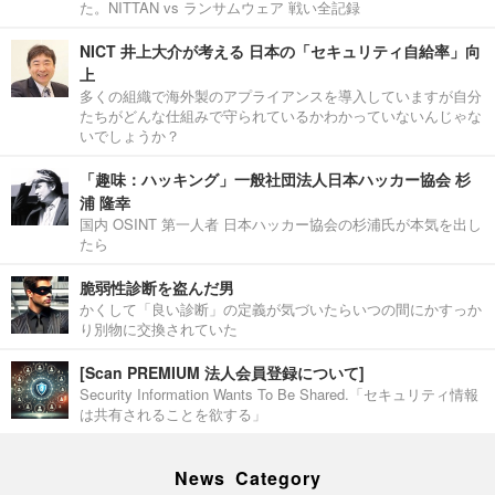
た。NITTAN vs ランサムウェア 戦い全記録
NICT 井上大介が考える 日本の「セキュリティ自給率」向
上
多くの組織で海外製のアプライアンスを導入していますが自分
たちがどんな仕組みで守られているかわかっていないんじゃな
いでしょうか？
「趣味：ハッキング」一般社団法人日本ハッカー協会 杉
浦 隆幸
国内 OSINT 第一人者 日本ハッカー協会の杉浦氏が本気を出し
たら
脆弱性診断を盗んだ男
かくして「良い診断」の定義が気づいたらいつの間にかすっか
り別物に交換されていた
[Scan PREMIUM 法人会員登録について]
Security Information Wants To Be Shared.「セキュリティ情報
は共有されることを欲する」
News Category