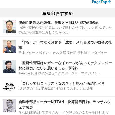
PageTop
編集部おすすめ
脆弱性診断の内製化、失敗と再挑戦と成功の記録
内製化支援の取り組みについて取材させて欲しいと頼んでいた
のだが毎回返事は芳しくなかった
「守る」だけでなくお客を「成功」させるまでが自分の仕
事
日本プルーフポイント 代表取締役社長 野村健インタビュー
「脆弱性管理はレガシーなイメージがあってテクノロジー
的に魅力がないと思いました（阿部）」
Tenable 阿部淳平が語るエクスポージャーマネジメント
「これってゼロトラストなの？」と思ったら読むべき
ID 起点の “ HENNGE流 ” ゼロトラストここに爆誕
自動車部品メーカーNITTAN、決算開示目前にランサムウ
ェア感染
それは朝出社してタイムカードを押せないことからはじまっ