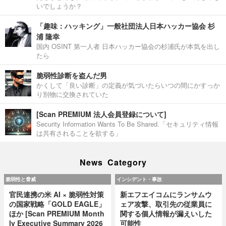
いでしょうか？
「趣味：ハッキング」一般社団法人日本ハッカー協会 杉
浦 隆幸
国内 OSINT 第一人者 日本ハッカー協会の杉浦氏が本気を出し
たら
脆弱性診断を盗んだ男
かくして「良い診断」の定義が気づいたらいつの間にかすっか
り別物に交換されていた
[Scan PREMIUM 法人会員登録について]
Security Information Wants To Be Shared.「セキュリティ情報
は共有されることを欲する」
News Category
脆弱性と脅威
インシデント・事故
官民連携の米 AI × 脆弱性対策
新エフエイコムにランサムウ
の国家戦略「GOLD EAGLE」
ェア攻撃、取引先の従業員に
ほか [Scan PREMIUM Month
関する個人情報が漏えいした
ly Executive Summary 2026
可能性