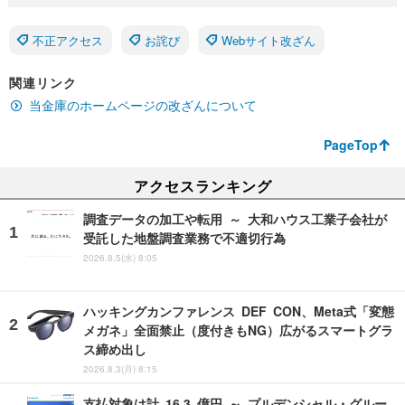
不正アクセス
お詫び
Webサイト改ざん
関連リンク
当金庫のホームページの改ざんについて
PageTop
アクセスランキング
調査データの加工や転用 ～ 大和ハウス工業子会社が
受託した地盤調査業務で不適切行為
2026.8.5(水) 8:05
ハッキングカンファレンス DEF CON、Meta式「変態
メガネ」全面禁止（度付きもNG）広がるスマートグラ
ス締め出し
2026.8.3(月) 8:15
支払対象は計 16.3 億円 ～ プルデンシャル・グルー