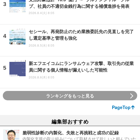
プ、社員の不適切金銭行為に関する補償進捗を発表
2026.8.4(火) 8:05
セシール、再発防止のため業務委託先の見直しを完了
し選定基準と管理も強化
2026.8.5(水) 8:05
新エフエイコムにランサムウェア攻撃、取引先の従業
員に関する個人情報が漏えいした可能性
2026.8.6(木) 8:05
ランキングをもっと見る
PageTop
編集部おすすめ
脆弱性診断の内製化、失敗と再挑戦と成功の記録
内製化支援の取り組みについて取材させて欲しいと頼んでいた