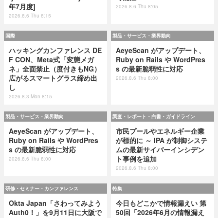
年7月度]
2026.8.6 Thu 8:05
2026.8.6 Thu 8:15
国際
製品・サービス・業界動向
ハッキングカンファレンス DE
AeyeScan がアップデート、
F CON、Meta式「変態メガ
Ruby on Rails や WordPres
ネ」全面禁止（度付きもNG）
s の最新脆弱性に対応
広がるスマートグラス締め出
2026.8.6 Thu 8:00
し
2026.8.3 Mon 8:15
製品・サービス・業界動向
調査・レポート・白書・ガイドライン
AeyeScan がアップデート、
市民プールやエネルギー企業
Ruby on Rails や WordPres
が標的に ～ IPA が制御システ
s の最新脆弱性に対応
ムの最新サイバーインシデン
ト事例を追加
2026.8.6 Thu 8:00
2026.8.6 Thu 8:00
研修・セミナー・カンファレンス
特集
Okta Japan「さわってみよう
今日もどこかで情報漏えい 第
Auth0！」を9月11日に大阪で
50回「2026年6月の情報漏え