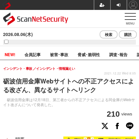
MENU
2026.08.06(木)
検索
購読
NEW!
会員記事
被害･事故
脅威･脆弱性
調査･報告
インシデント・事故
インシデント・情報漏えい
2021.12.22 Wed 8:05
砺波信用金庫Webサイトへの不正アクセスによ
る改ざん、異なるサイトへリンク
砺波信用金庫は12月18日、第三者からの不正アクセスによる同金庫のWebサ
イト改ざんについて発表した。
210
views