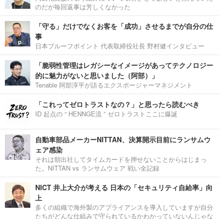
のだが毎回返事は芳しくなかった
「守る」だけでなくお客を「成功」させるまでが自分の仕
事
日本プルーフポイント 代表取締役社長 野村健インタビュー
「脆弱性管理はレガシーなイメージがあってテクノロジー
的に魅力がないと思いました（阿部）」
Tenable 阿部淳平が語るエクスポージャーマネジメント
「これってゼロトラストなの？」と思ったら読むべき
ID 起点の “ HENNGE流 ” ゼロトラストここに爆誕
自動車部品メーカーNITTAN、決算開示目前にランサムウ
ェア感染
それは朝出社してタイムカードを押せないことからはじまっ
た。NITTAN vs ランサムウェア 戦い全記録
NICT 井上大介が考える 日本の「セキュリティ自給率」向
上
多くの組織で海外製のアプライアンスを導入していますが自分
たちがどんな仕組みで守られているかわかっていないんじゃな