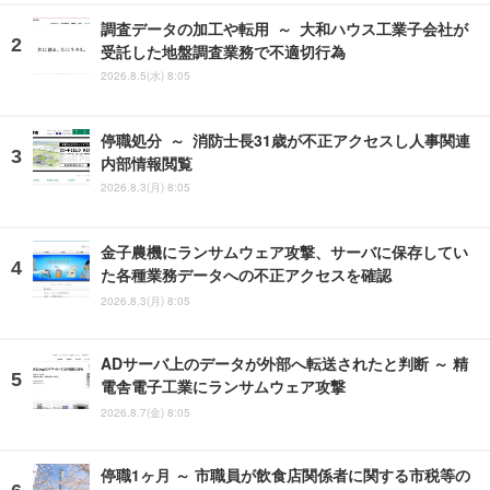
調査データの加工や転用 ～ 大和ハウス工業子会社が
受託した地盤調査業務で不適切行為
2026.8.5(水) 8:05
停職処分 ～ 消防士長31歳が不正アクセスし人事関連
内部情報閲覧
2026.8.3(月) 8:05
金子農機にランサムウェア攻撃、サーバに保存してい
た各種業務データへの不正アクセスを確認
2026.8.3(月) 8:05
ADサーバ上のデータが外部へ転送されたと判断 ～ 精
電舎電子工業にランサムウェア攻撃
2026.8.7(金) 8:05
停職1ヶ月 ～ 市職員が飲食店関係者に関する市税等の