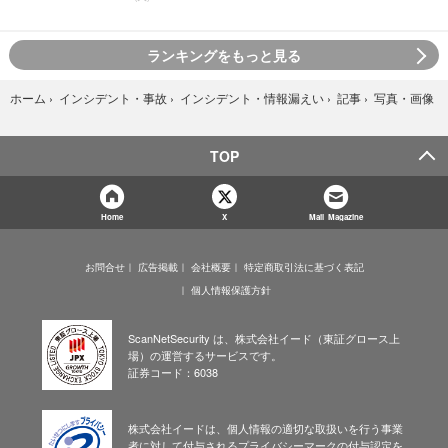
ランキングをもっと見る
写真・画像
ホーム
›
インシデント・事故
›
インシデント・情報漏えい
›
記事
›
TOP
Home
X
Mail Magazine
お問合せ
広告掲載
会社概要
特定商取引法に基づく表記
個人情報保護方針
ScanNetSecurity は、株式会社イード（東証グロース上
場）の運営するサービスです。
証券コード：6038
株式会社イードは、個人情報の適切な取扱いを行う事業
者に対して付与されるプライバシーマークの付与認定を