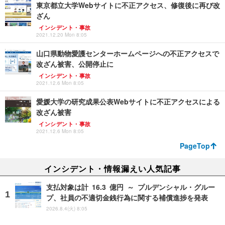
東京都立大学Webサイトに不正アクセス、修復後に再び改
ざん
インシデント・事故
2021.12.20 Mon 8:05
山口県動物愛護センターホームページへの不正アクセスで
改ざん被害、公開停止に
インシデント・事故
2021.12.6 Mon 8:05
愛媛大学の研究成果公表Webサイトに不正アクセスによる
改ざん被害
インシデント・事故
2021.12.6 Mon 8:05
PageTop
インシデント・情報漏えい人気記事
支払対象は計 16.3 億円 ～ プルデンシャル・グルー
プ、社員の不適切金銭行為に関する補償進捗を発表
2026.8.4(火) 8:05