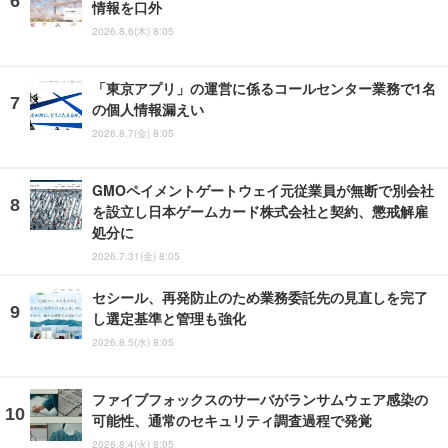
情報を口外
2026.8.6(木) 8:05
「東京アプリ」の運営に係るコールセンター業務で1名
の個人情報漏えい
2026.8.7(金) 8:05
GMOペイメントゲートウェイ元従業員が無断で別会社
を設立し日本ゲームカード株式会社と契約、懲戒解雇
処分に
2026.7.31(金) 8:05
セシール、再発防止のため業務委託先の見直しを完了
し選定基準と管理も強化
2026.8.5(水) 8:05
ファイブフォックスのサーバがランサムウェア感染の
可能性、通常のセキュリティ調査過程で発覚
2026.8.4(火) 8:05