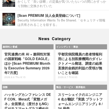
かくして「良い診断」の定義が気づいたらいつの間にかすっか
り別物に交換されていた
[Scan PREMIUM 法人会員登録について]
Security Information Wants To Be Shared.「セキュリティ情報
は共有されることを欲する」
News Category
脆弱性と脅威
インシデント・事故
官民連携の米 AI × 脆弱性対策
宇都宮病院職員の患者情報利
の国家戦略「GOLD EAGLE」
用による別医療機関のダイレ
ほか [Scan PREMIUM Month
クトメール郵送、調査の結果
ly Executive Summary 2026
直接的金銭的利益の受領が無
年7月度]
いことを確認
2026.8.6 Thu 8:15
2026.8.7 Fri 8:05
国際
製品・サービス・業界動向
ハッキングカンファレンス DE
スリーシェイクのエンジニア
F CON、Meta式「変態メガ
4 名が翻訳『実践 プラットフ
ネ」全面禁止（度付きもNG）
ォームエンジニアリング』8 /
広がるスマートグラス締め出
24 発売