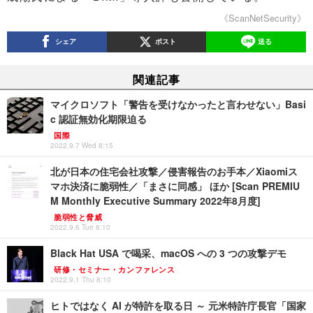
《ScanNetSecurity》
シェア
ポスト
送る
関連記事
マイクロソフト「警告を受けなかったと言わせない」Basi
c 認証無効化期限迫る
国際
2022.9.7 Wed 8:15
北が日本の住宅会社攻撃／侵害報告のお手本／Xiaomiス
マホ決済に脆弱性／「まさに同感」 ほか [Scan PREMIU
M Monthly Executive Summary 2022年8月度]
脆弱性と脅威
2022.9.6 Tue 8:10
Black Hat USA で喝采、macOS への 3 つの攻撃デモ
研修・セミナー・カンファレンス
2022.9.1 Thu 8:10
ヒトではなく AI が特許を取る日 ～ 元米特許庁長官「国家