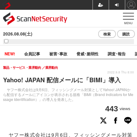
MENU
2026.08.08(土)
検索
購読
NEW!
会員記事
被害･事故
脅威･脆弱性
調査･報告
製品・サービス・業界動向
業界動向
2022.9.8 Thu 8:00
Yahoo! JAPAN 配信メールに「BIMI」導入
ヤフー株式会社は9月6日、フィッシングメール対策としてYahoo! JAPANか
ら配信するメールにアイコンが表示される規格「BIMI（Brand Indicators for Me
ssage Identification）」の導入を発表した。
443
views
ヤフー株式会社は9月6日、フィッシングメール対策