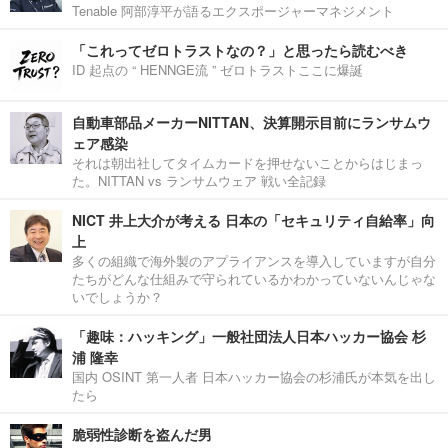
Tenable 阿部淳平が語るエクスポージャーマネジメント
「これってゼロトラストなの？」と思ったら読むべき
ID 起点の “ HENNGE流 ” ゼロトラストここに爆誕
自動車部品メーカーNITTAN、決算開示目前にランサムウ
ェア感染
それは朝出社してタイムカードを押せないことからはじまっ
た。NITTAN vs ランサムウェア 戦い全記録
NICT 井上大介が考える 日本の「セキュリティ自給率」向
上
多くの組織で海外製のアプライアンスを導入していますが自分
たちがどんな仕組みで守られているかわかっていないんじゃな
いでしょうか？
「趣味：ハッキング」一般社団法人日本ハッカー協会 杉
浦 隆幸
国内 OSINT 第一人者 日本ハッカー協会の杉浦氏が本気を出し
たら
脆弱性診断を盗んだ男