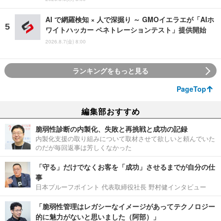
AI で網羅検知 × 人で深掘り ～ GMOイエラエが「AIホ
ワイトハッカー ペネトレーションテスト」提供開始
2026.8.7(金) 8:00
ランキングをもっと見る
PageTop
編集部おすすめ
脆弱性診断の内製化、失敗と再挑戦と成功の記録
内製化支援の取り組みについて取材させて欲しいと頼んでいた
のだが毎回返事は芳しくなかった
「守る」だけでなくお客を「成功」させるまでが自分の仕
事
日本プルーフポイント 代表取締役社長 野村健インタビュー
「脆弱性管理はレガシーなイメージがあってテクノロジー
的に魅力がないと思いました（阿部）」