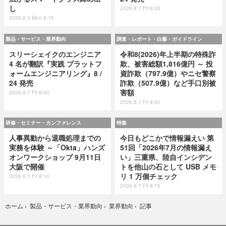
し
2026.8.7 Fri 8:00
2026.8.3 Mon 8:15
製品・サービス・業界動向
調査・レポート・白書・ガイドライン
スリーシェイクのエンジニア
令和8(2026)年上半期の特殊詐
4 名が翻訳『実践 プラットフ
欺、被害総額1,816億円 ～ 投
ォームエンジニアリング』8 /
資詐欺（797.9億）やニセ警察
24 発売
詐欺（507.9億）など手口別被
害額
2026.8.7 Fri 8:00
2026.8.7 Fri 8:00
研修・セミナー・カンファレンス
特集
人事異動から退職処理までの
今日もどこかで情報漏えい 第
実務を体験 ～「Okta」ハンズ
51回「2026年7月の情報漏え
オンワークショップ 9月11日
い」三重県、陸自インシデン
大阪で開催
トを他山の石として USB メモ
リ 1 万個チェック
2026.8.7 Fri 8:10
2026.8.7 Fri 8:15
記事
ホーム
›
製品・サービス・業界動向
›
業界動向
›