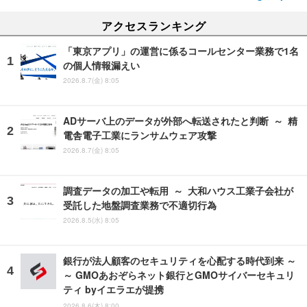
アクセスランキング
「東京アプリ」の運営に係るコールセンター業務で1名
の個人情報漏えい
2026.8.7(金) 8:05
ADサーバ上のデータが外部へ転送されたと判断 ～ 精
電舎電子工業にランサムウェア攻撃
2026.8.7(金) 8:05
調査データの加工や転用 ～ 大和ハウス工業子会社が
受託した地盤調査業務で不適切行為
2026.8.5(水) 8:05
銀行が法人顧客のセキュリティを心配する時代到来 ～
～ GMOあおぞらネット銀行とGMOサイバーセキュリ
ティ byイエラエが提携
2026.8.6(木) 8:00