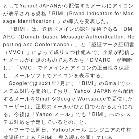
としてYahoo! JAPANから配信するメールにアイコン
が表示される規格「BIMI（Brand Indicators for Mes
sage Identification）」の導入を発表した。
「BIMI」は、送信ドメインの認証技術である「DM
ARC（Domain-based Message Authentication, Re
porting and Conformance）」と「認証マーク証明書
（VMC）」によって成り立つ仕組みで、企業が配信し
たメールが正規のものであるかを「DMARC」が判断
し、「VMC」でドメインとアイコンの正当性を保証
し、メールソフトでアイコンを表示する。
Googleでは2021年7月に、「BIMI」のGmailでシ
ステム対応を開始しており、Yahoo! JAPANから配信
するメールをGmailやGoogle Workspaceで受信した
ユーザーは、正規のメールがひと目でわかるようにな
る。今後は「Yahoo!メール」でも「BIMI」へのシス
テム対応を予定しているとのこと。
ヤフーでは同日、Yahoo!メール エンジニアの中村
成陽氏による「BIMI」導入譚も公開している。