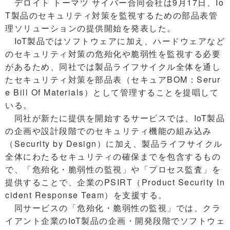
デロイト トーマツ サイバー合同会社は9月17日、Io
T製品のセキュリティ対策を監視するための部品表管
理ソリューションの提供開始を発表した。
IoT製品ではソフトウェアに加え、ハードウェアなど
のセキュリティ対策の危殆化や脆弱性を監視する必要
があるため、同社では製品ライフサイクル全体を通し
たセキュリティ対策を部品表（セキュアBOM：Serur
e Bill Of Materials）として管理することを提唱して
いる。
同社が新たに提供を開始するサービスでは、IoT製品
の企画や設計段階でのセキュリティ機能の組み込み
（Security by Design）に加え、製品ライフサイクル
全体にわたるセキュリティの確保までを包含するもの
で、「危殆化・脆弱性の監視」や「プロセス監査」を
提供することで、企業のPSIRT（Product Security In
cident Response Team）を支援する。
同サービスの「危殆化・脆弱性の監視」では、クラ
イアント企業のIoT製品の企画・開発段階でソフトウェ