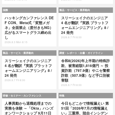
国際
製品・サービス・業界動向
ハッキングカンファレンス DE
スリーシェイクのエンジニア
F CON、Meta式「変態メガ
4 名が翻訳『実践 プラットフ
ネ」全面禁止（度付きもNG）
ォームエンジニアリング』8 /
広がるスマートグラス締め出
24 発売
し
2026.8.7 Fri 8:00
2026.8.3 Mon 8:15
製品・サービス・業界動向
調査・レポート・白書・ガイドライン
スリーシェイクのエンジニア
令和8(2026)年上半期の特殊詐
4 名が翻訳『実践 プラットフ
欺、被害総額1,816億円 ～ 投
ォームエンジニアリング』8 /
資詐欺（797.9億）やニセ警察
24 発売
詐欺（507.9億）など手口別被
害額
2026.8.7 Fri 8:00
2026.8.7 Fri 8:00
研修・セミナー・カンファレンス
特集
人事異動から退職処理までの
今日もどこかで情報漏えい 第
実務を体験 ～「Okta」ハンズ
51回「2026年7月の情報漏え
オンワークショップ 9月11日
い」三重県、陸自インシデン