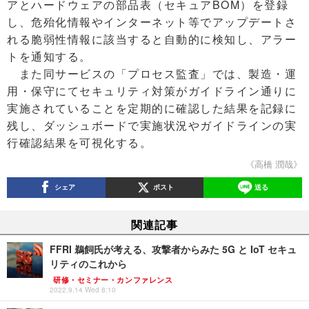
アとハードウェアの部品表（セキュアBOM）を登録
し、危殆化情報やインターネット等でアップデートさ
れる脆弱性情報に該当すると自動的に検知し、アラー
トを通知する。
また同サービスの「プロセス監査」では、製造・運
用・保守にてセキュリティ対策がガイドライン通りに
実施されていることを定期的に確認した結果を記録に
残し、ダッシュボードで実施状況やガイドラインの実
行確認結果を可視化する。
《高橋 潤哉》
シェア
ポスト
送る
関連記事
FFRI 鵜飼氏が考える、攻撃者からみた 5G と IoT セキュ
リティのこれから
研修・セミナー・カンファレンス
2022.9.14 Wed 8:10