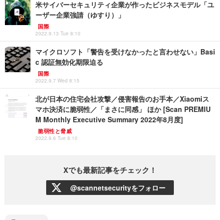
米サイバーセキュリティ企業が作ったビジネスモデル「ユ
ーザー企業強請（ゆすり）」
国際
2022.9.13 Tue 8:10
マイクロソフト「警告を受けなかったと言わせない」Basi
c 認証無効化期限迫る
国際
2022.9.7 Wed 8:15
北が日本の住宅会社攻撃／侵害報告のお手本／Xiaomiス
マホ決済に脆弱性／「まさに同感」 ほか [Scan PREMIU
M Monthly Executive Summary 2022年8月度]
脆弱性と脅威
2022.9.6 Tue 8:10
Xでも最新記事をチェック！
@scannetsecurityをフォロー