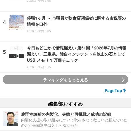
2026.8.7(金) 8:05
停職1ヶ月 ～ 市職員が飲食店関係者に関する市税等の
情報を口外
2026.8.6(木) 8:05
今日もどこかで情報漏えい 第51回「2026年7月の情報
漏えい」三重県、陸自インシデントを他山の石として
USB メモリ 1 万個チェック
2026.8.7(金) 8:15
ランキングをもっと見る
PageTop
編集部おすすめ
脆弱性診断の内製化、失敗と再挑戦と成功の記録
内製化支援の取り組みについて取材させて欲しいと頼んでいた
のだが毎回返事は芳しくなかった