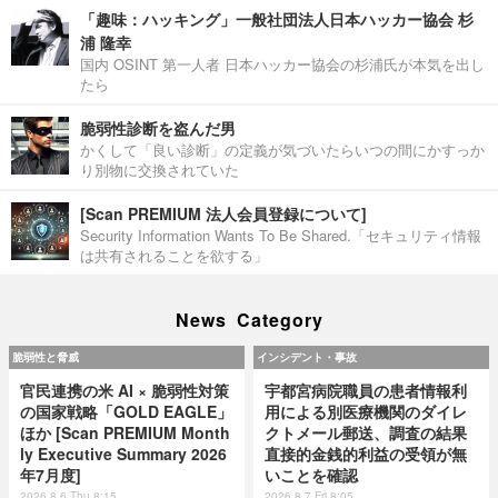
「趣味：ハッキング」一般社団法人日本ハッカー協会 杉
浦 隆幸
国内 OSINT 第一人者 日本ハッカー協会の杉浦氏が本気を出し
たら
脆弱性診断を盗んだ男
かくして「良い診断」の定義が気づいたらいつの間にかすっか
り別物に交換されていた
[Scan PREMIUM 法人会員登録について]
Security Information Wants To Be Shared.「セキュリティ情報
は共有されることを欲する」
News Category
脆弱性と脅威
インシデント・事故
官民連携の米 AI × 脆弱性対策
宇都宮病院職員の患者情報利
の国家戦略「GOLD EAGLE」
用による別医療機関のダイレ
ほか [Scan PREMIUM Month
クトメール郵送、調査の結果
ly Executive Summary 2026
直接的金銭的利益の受領が無
年7月度]
いことを確認
2026.8.6 Thu 8:15
2026.8.7 Fri 8:05