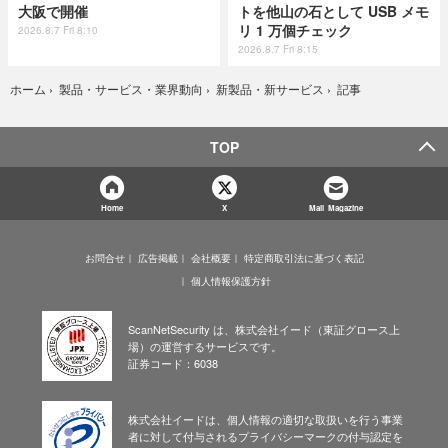
大阪で開催
トを他山の石として USB メモ
リ 1 万個チェック
2026.8.7 Fri 8:10
2026.8.7 Fri 8:15
記事
ホーム
›
製品・サービス・業界動向
›
新製品・新サービス
›
TOP
Home
X
Mail Magazine
お問合せ
広告掲載
会社概要
特定商取引法に基づく表記
個人情報保護方針
ScanNetSecurity は、株式会社イード（東証グロース上
場）の運営するサービスです。
証券コード：6038
株式会社イードは、個人情報の適切な取扱いを行う事業
者に対して付与されるプライバシーマークの付与認定を