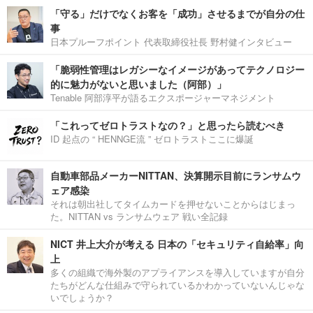
「守る」だけでなくお客を「成功」させるまでが自分の仕
事
日本プルーフポイント 代表取締役社長 野村健インタビュー
「脆弱性管理はレガシーなイメージがあってテクノロジー
的に魅力がないと思いました（阿部）」
Tenable 阿部淳平が語るエクスポージャーマネジメント
「これってゼロトラストなの？」と思ったら読むべき
ID 起点の “ HENNGE流 ” ゼロトラストここに爆誕
自動車部品メーカーNITTAN、決算開示目前にランサムウ
ェア感染
それは朝出社してタイムカードを押せないことからはじまっ
た。NITTAN vs ランサムウェア 戦い全記録
NICT 井上大介が考える 日本の「セキュリティ自給率」向
上
多くの組織で海外製のアプライアンスを導入していますが自分
たちがどんな仕組みで守られているかわかっていないんじゃな
いでしょうか？