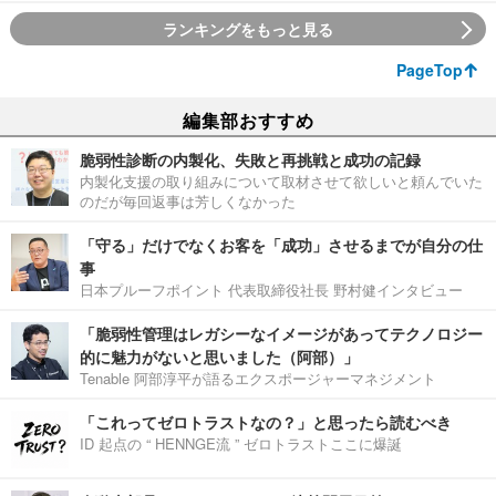
ランキングをもっと見る
PageTop
編集部おすすめ
脆弱性診断の内製化、失敗と再挑戦と成功の記録
内製化支援の取り組みについて取材させて欲しいと頼んでいた
のだが毎回返事は芳しくなかった
「守る」だけでなくお客を「成功」させるまでが自分の仕
事
日本プルーフポイント 代表取締役社長 野村健インタビュー
「脆弱性管理はレガシーなイメージがあってテクノロジー
的に魅力がないと思いました（阿部）」
Tenable 阿部淳平が語るエクスポージャーマネジメント
「これってゼロトラストなの？」と思ったら読むべき
ID 起点の “ HENNGE流 ” ゼロトラストここに爆誕