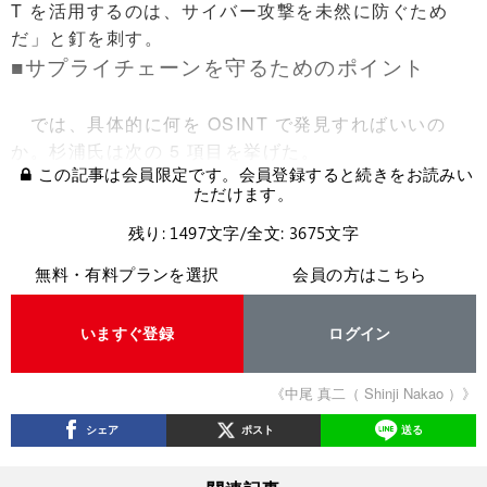
T を活用するのは、サイバー攻撃を未然に防ぐため
だ」と釘を刺す。
■サプライチェーンを守るためのポイント
では、具体的に何を OSINT で発見すればいいの
か。杉浦氏は次の 5 項目を挙げた。
この記事は会員限定です。会員登録すると続きをお読みい
ただけます。
残り: 1497文字/全文: 3675文字
無料・有料プランを選択
会員の方はこちら
いますぐ登録
ログイン
《中尾 真二（ Shinji Nakao ）》
シェア
ポスト
送る