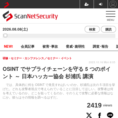
MENU
2026.08.08(土)
検索
購読
NEW!
会員記事
被害･事故
脅威･脆弱性
調査･報告
研修・セミナー・カンファレンス
セミナー・イベント
2023.10.16 Mon 8:05
OSINT でサプライチェーンを守る 5 つのポイ
ント ～ 日本ハッカー協会 杉浦氏 講演
では、具体的に何を OSINT で発見すればいいのか。杉浦氏は次の 5 項目を挙
げた。どれも攻撃者視点で考えられていることに注目してほしい。攻撃者は何
を考えているのか。どこを狙ってくるのか。そのうえで攻撃に必要な情報はな
にか。彼らはその情報を調べるはずだ。
2419
views