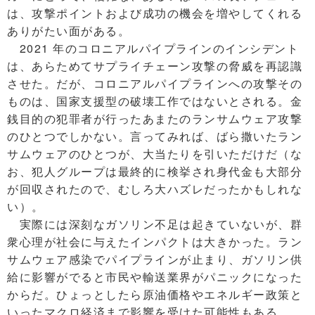
は、攻撃ポイントおよび成功の機会を増やしてくれる
ありがたい面がある。
2021 年のコロニアルパイプラインのインシデント
は、あらためてサプライチェーン攻撃の脅威を再認識
させた。だが、コロニアルパイプラインへの攻撃その
ものは、国家支援型の破壊工作ではないとされる。金
銭目的の犯罪者が行ったあまたのランサムウェア攻撃
のひとつでしかない。言ってみれば、ばら撒いたラン
サムウェアのひとつが、大当たりを引いただけだ（な
お、犯人グループは最終的に検挙され身代金も大部分
が回収されたので、むしろ大ハズレだったかもしれな
い）。
実際には深刻なガソリン不足は起きていないが、群
衆心理が社会に与えたインパクトは大きかった。ラン
サムウェア感染でパイプラインが止まり、ガソリン供
給に影響がでると市民や輸送業界がパニックになった
からだ。ひょっとしたら原油価格やエネルギー政策と
いったマクロ経済まで影響を受けた可能性もある。