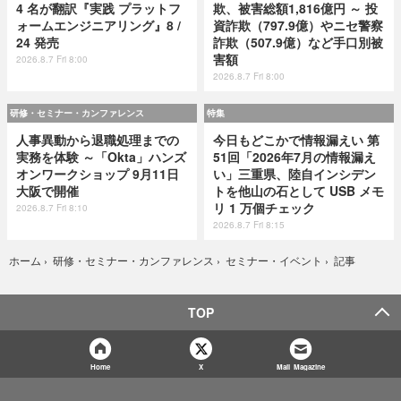
4 名が翻訳『実践 プラットフ
欺、被害総額1,816億円 ～ 投
ォームエンジニアリング』8 /
資詐欺（797.9億）やニセ警察
24 発売
詐欺（507.9億）など手口別被
害額
2026.8.7 Fri 8:00
2026.8.7 Fri 8:00
研修・セミナー・カンファレンス
特集
人事異動から退職処理までの
今日もどこかで情報漏えい 第
実務を体験 ～「Okta」ハンズ
51回「2026年7月の情報漏え
オンワークショップ 9月11日
い」三重県、陸自インシデン
大阪で開催
トを他山の石として USB メモ
リ 1 万個チェック
2026.8.7 Fri 8:10
2026.8.7 Fri 8:15
記事
ホーム
›
研修・セミナー・カンファレンス
›
セミナー・イベント
›
TOP
Home
X
Mail Magazine