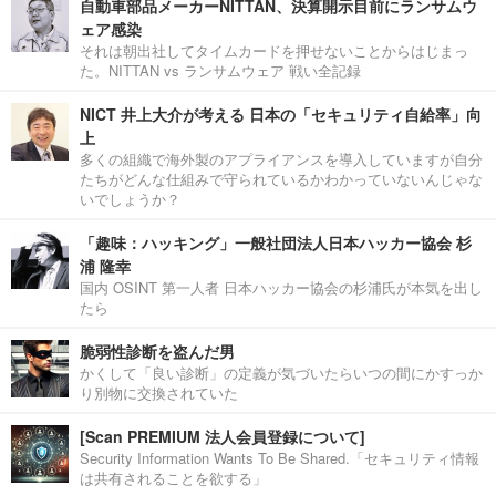
自動車部品メーカーNITTAN、決算開示目前にランサムウ
ェア感染
それは朝出社してタイムカードを押せないことからはじまっ
た。NITTAN vs ランサムウェア 戦い全記録
NICT 井上大介が考える 日本の「セキュリティ自給率」向
上
多くの組織で海外製のアプライアンスを導入していますが自分
たちがどんな仕組みで守られているかわかっていないんじゃな
いでしょうか？
「趣味：ハッキング」一般社団法人日本ハッカー協会 杉
浦 隆幸
国内 OSINT 第一人者 日本ハッカー協会の杉浦氏が本気を出し
たら
脆弱性診断を盗んだ男
かくして「良い診断」の定義が気づいたらいつの間にかすっか
り別物に交換されていた
[Scan PREMIUM 法人会員登録について]
Security Information Wants To Be Shared.「セキュリティ情報
は共有されることを欲する」