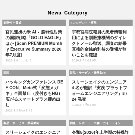
News Category
脆弱性と脅威
インシデント・事故
官民連携の米 AI × 脆弱性対策
宇都宮病院職員の患者情報利
の国家戦略「GOLD EAGLE」
用による別医療機関のダイレ
ほか [Scan PREMIUM Month
クトメール郵送、調査の結果
ly Executive Summary 2026
直接的金銭的利益の受領が無
年7月度]
いことを確認
2026.8.6 Thu 8:15
2026.8.7 Fri 8:05
国際
製品・サービス・業界動向
ハッキングカンファレンス DE
スリーシェイクのエンジニア
F CON、Meta式「変態メガ
4 名が翻訳『実践 プラットフ
ネ」全面禁止（度付きもNG）
ォームエンジニアリング』8 /
広がるスマートグラス締め出
24 発売
し
2026.8.7 Fri 8:00
2026.8.3 Mon 8:15
製品・サービス・業界動向
調査・レポート・白書・ガイドライン
スリーシェイクのエンジニア
令和8(2026)年上半期の特殊詐