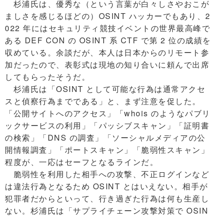
杉浦氏は、優秀な（という言葉が白々しさやおこが
ましさを感じるほどの）OSINT ハッカーでもあり、2
022 年にはセキュリティ競技イベントの世界最高峰で
ある DEF CON の OSINT 系 CTF で第 2 位の成績を
収めている。余談だが、本人は日本からのリモート参
加だったので、表彰式は現地の知り合いに頼んで出席
してもらったそうだ。
杉浦氏は「OSINT として可能な行為は通常アクセ
スと偵察行為までである」と、まず注意を促した。
「公開サイトへのアクセス」「whois のようなパブリ
ックサービスの利用」「パッシブスキャン」「証明書
の検索」「DNS の調査」「ソーシャルメディアの公
開情報調査」「ポートスキャン」「脆弱性スキャン」
程度が、一応はセーフとなるラインだ。
脆弱性を利用した相手への攻撃、不正ログインなど
は違法行為となるため OSINT とはいえない。相手が
犯罪者だからといって、行き過ぎた行為は何も生産し
ない。杉浦氏は「サプライチェーン攻撃対策で OSIN