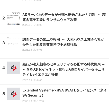
ADサーバ上のデータが外部へ転送されたと判断 ～ 精
電舎電子工業にランサムウェア攻撃
2026.8.7(金) 8:05
調査データの加工や転用 ～ 大和ハウス工業子会社が
受託した地盤調査業務で不適切行為
2026.8.5(水) 8:05
銀行が法人顧客のセキュリティを心配する時代到来 ～
～ GMOあおぞらネット銀行とGMOサイバーセキュリ
ティ byイエラエが提携
2026.8.6(木) 8:00
Extended SystemsへRSA BSAFEをライセンス（米R
SA Security）
2003.4.3(木) 12:00