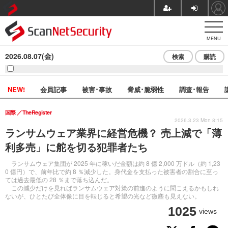
MENU
2026.08.07(金)
検索
購読
NEW!
会員記事
被害･事故
脅威･脆弱性
調査･報告
国際
TheRegister
2026.3.23 Mon 8:15
ランサムウェア業界に経営危機？ 売上減で「薄
利多売」に舵を切る犯罪者たち
ランサムウェア集団が 2025 年に稼いだ金額は約 8 億 2,000 万ドル（約 1,23
0 億円）で、前年比で約 8 ％減少した。身代金を支払った被害者の割合に至っ
ては過去最低の 28 ％まで落ち込んだ。
この減少だけを見ればランサムウェア対策の前進のように聞こえるかもしれ
ないが、ひとたび全体像に目を転じると希望の光など微塵も見えない。
1025
views