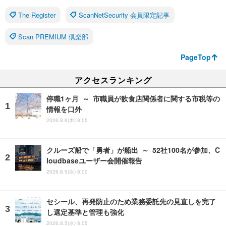
The Register
ScanNetSecurity 会員限定記事
Scan PREMIUM 倶楽部
PageTop
アクセスランキング
停職1ヶ月 ～ 市職員が飲食店関係者に関する市税等の
情報を口外
2026.8.6(木) 8:05
クルーズ船で「勇者」が船出 ～ 52社100名が参加、C
loudbaseユーザー会開催報告
2026.8.5(水) 8:00
セシール、再発防止のため業務委託先の見直しを完了
し選定基準と管理も強化
2026.8.5(水) 8:05