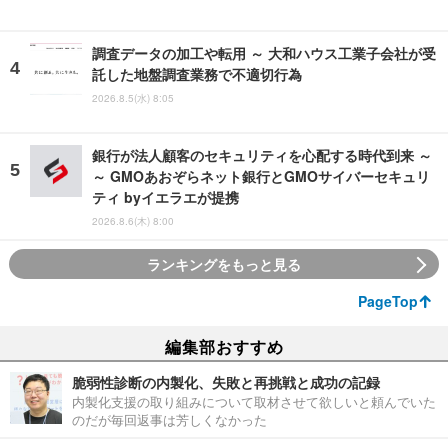
調査データの加工や転用 ～ 大和ハウス工業子会社が受
託した地盤調査業務で不適切行為
2026.8.5(水) 8:05
銀行が法人顧客のセキュリティを心配する時代到来 ～
～ GMOあおぞらネット銀行とGMOサイバーセキュリ
ティ byイエラエが提携
2026.8.6(木) 8:00
ランキングをもっと見る
PageTop
編集部おすすめ
脆弱性診断の内製化、失敗と再挑戦と成功の記録
内製化支援の取り組みについて取材させて欲しいと頼んでいた
のだが毎回返事は芳しくなかった