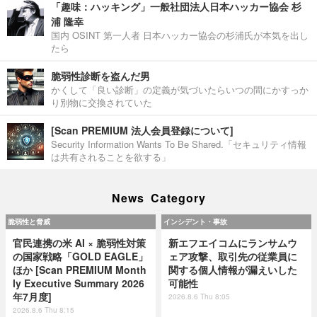
「趣味：ハッキング」一般社団法人日本ハッカー協会 杉
浦 隆幸
国内 OSINT 第一人者 日本ハッカー協会の杉浦氏が本気を出し
たら
脆弱性診断を盗んだ男
かくして「良い診断」の定義が気づいたらいつの間にかすっか
り別物に交換されていた
[Scan PREMIUM 法人会員登録について]
Security Information Wants To Be Shared.「セキュリティ情報
は共有されることを欲する」
News Category
脆弱性と脅威
インシデント・事故
官民連携の米 AI × 脆弱性対策
新エフエイコムにランサムウ
の国家戦略「GOLD EAGLE」
ェア攻撃、取引先の従業員に
ほか [Scan PREMIUM Month
関する個人情報が漏えいした
ly Executive Summary 2026
可能性
年7月度]
2026.8.6 Thu 8:05
2026.8.6 Thu 8:15