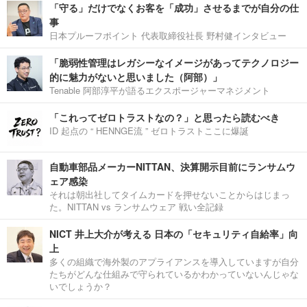
「守る」だけでなくお客を「成功」させるまでが自分の仕
事
日本プルーフポイント 代表取締役社長 野村健インタビュー
「脆弱性管理はレガシーなイメージがあってテクノロジー
的に魅力がないと思いました（阿部）」
Tenable 阿部淳平が語るエクスポージャーマネジメント
「これってゼロトラストなの？」と思ったら読むべき
ID 起点の “ HENNGE流 ” ゼロトラストここに爆誕
自動車部品メーカーNITTAN、決算開示目前にランサムウ
ェア感染
それは朝出社してタイムカードを押せないことからはじまっ
た。NITTAN vs ランサムウェア 戦い全記録
NICT 井上大介が考える 日本の「セキュリティ自給率」向
上
多くの組織で海外製のアプライアンスを導入していますが自分
たちがどんな仕組みで守られているかわかっていないんじゃな
いでしょうか？