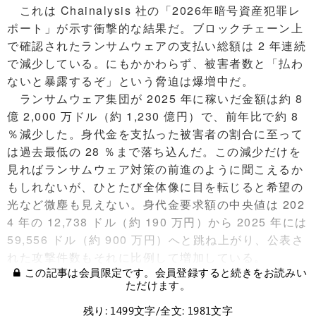
これは Chainalysis 社の「2026年暗号資産犯罪レ
ポート」が示す衝撃的な結果だ。ブロックチェーン上
で確認されたランサムウェアの支払い総額は 2 年連続
で減少している。にもかかわらず、被害者数と「払わ
ないと暴露するぞ」という脅迫は爆増中だ。
ランサムウェア集団が 2025 年に稼いだ金額は約 8
億 2,000 万ドル（約 1,230 億円）で、前年比で約 8
％減少した。身代金を支払った被害者の割合に至って
は過去最低の 28 ％まで落ち込んだ。この減少だけを
見ればランサムウェア対策の前進のように聞こえるか
もしれないが、ひとたび全体像に目を転じると希望の
光など微塵も見えない。身代金要求額の中央値は 202
4 年の 12,738 ドル（約 190 万円）から 2025 年には
59,556 ドル（約 900 万円）へと跳ね上がり、公表さ
れた攻撃件数もそれに比例して増加している。
この記事は会員限定です。会員登録すると続きをお読みい
ただけます。
残り: 1499文字/全文: 1981文字