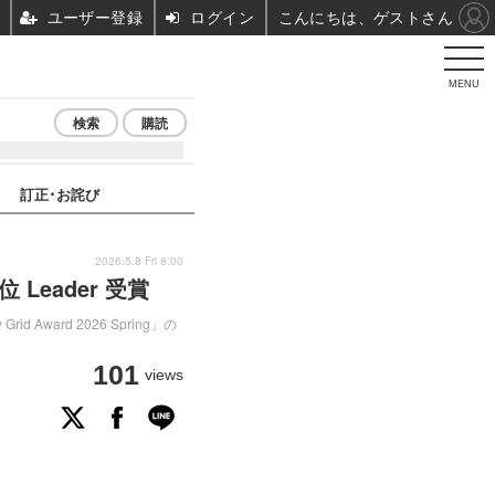
ユーザー登録
ログイン
こんにちは、ゲストさん
MENU
検索
購読
訂正･お詫び
2026.5.8 Fri 8:00
高位 Leader 受賞
ward 2026 Spring」の
101
views