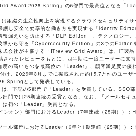
 Grid Award 2026 Spring」の5部門で最高位となる「
ne」は組織の生産性向上を実現するクラウドセキュリティ
護し安全で効率的な働き方を実現する「Identity Edit
報漏えいを防止する「DLP Edition」、テクノロジー
ら守る「Cybersecurity Edition」の3つのEditi
社が主催する「ITreview Grid Award」は、IT製
」に投稿されたレビューをもとに、四半期に一度ユーザーに支
度の高いものを最高位の「Leader」、顧客満足度の優れた
位置付け、2026年3月までに掲載された約15.7万件のユ
6 Springとして発表している。
e」は、下記の5部門で「Leader」を受賞している。SSO
ル部門では25期連続の受賞となる。なお、「メールセキ
は初の「Leader」受賞となる。
オン）部門におけるLeader（7年連続（28期））：HENNG
ル部門におけるLeader（6年と1期連続（25期））：HEN