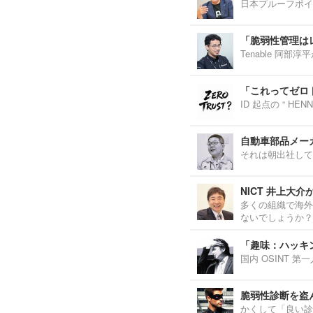
日本プルーフポイ
「脆弱性管理は
Tenable 阿
「これってゼロ
ID 起点の “ H
自動車部品メーカ
それは朝出社して
NICT 井上大
多くの組織で海外
ないでしょうか？
「趣味：ハッキ
国内 OSINT 
脆弱性診断を盗
かくして「良い診