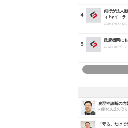
銀行が法人顧
ィ byイエ
2026.8.6(木) 8:00
政府機関にも
2012.1.25(水) 17:
脆弱性診断の内
内製化支援の取り
「守る」だけで