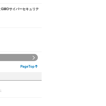
とGMOサイバーセキュリテ
PageTop
た