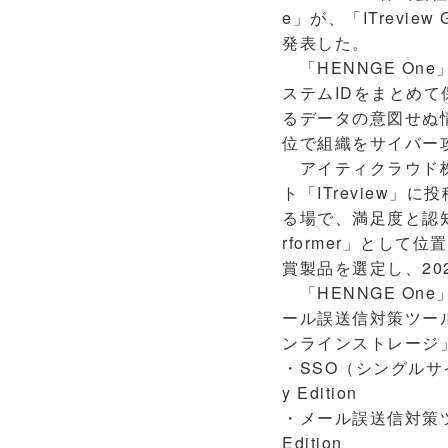
e」が、「ITreview
発表した。
「HENNGE O
ステムIDをまとめて保
るデータの意図せぬ情
位で組織をサイバー攻撃か
アイティクラウド株式会
ト「ITreview
る場で、満足度と認知
rformer」として
賞製品を選定し、202
「HENNGE On
ール誤送信対策ツー
ンラインストレージ」
・SSO（シングルサイン
y Edition
・メール誤送信対策ツー
Edition