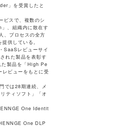
Leader」を受賞したと
サービスで、複数のシ
ion」、組織内に散在す
、人、プロセスの全方
onを提供している。
品・SaaSレビューサイ
持された製品を表彰す
製品を「High Pe
ーザーレビューをもとに受
部門では28期連続、メ
ュリティソフト」「オ
E One Identit
NGE One DLP