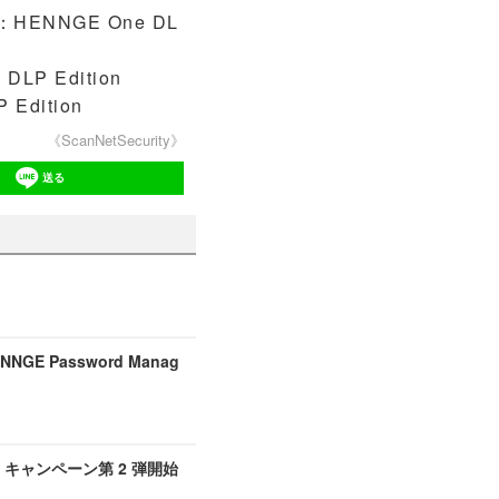
NNGE One DL
P Edition
dition
《ScanNetSecurity》
送る
 Password Manag
の守り」キャンペーン第 2 弾開始