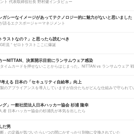
ント 代表取締役社長 野村健インタビュー
レガシーなイメージがあってテクノロジー的に魅力がないと思いました
部淳平が語るエクスポージャーマネジメント
トラストなの？」と思ったら読むべき
ENNGE流 ” ゼロトラストここに爆誕
ーNITTAN、決算開示目前にランサムウェア感染
タイムカードを押せないことからはじまった。NITTAN vs ランサムウェア 
介が考える 日本の「セキュリティ自給率」向上
製のアプライアンスを導入していますが自分たちがどんな仕組みで守られて
ング」一般社団法人日本ハッカー協会 杉浦 隆幸
第一人者 日本ハッカー協会の杉浦氏が本気を出したら
んだ男
断」の定義が気づいたらいつの間にかすっかり別物に交換されていた