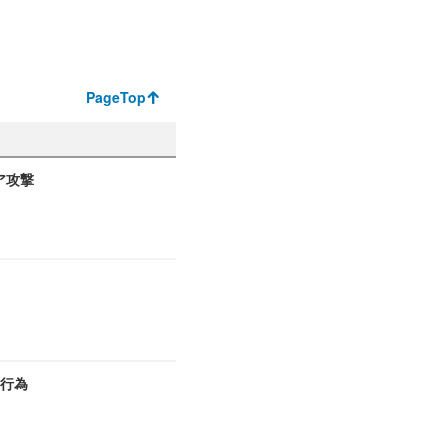
PageTop
ア攻撃
切行為