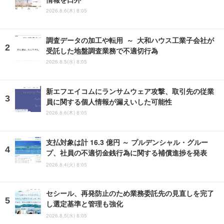
2026.8.6(木) 8:05
調査データの加工や転用 ～ 大和ハウス工業子会社が
受託した地盤調査業務で不適切行為
2026.8.5(水) 8:05
新エフエイコムにランサムウェア攻撃、取引先の従業
員に関する個人情報が漏えいした可能性
2026.8.6(木) 8:05
支払対象は計 16.3 億円 ～ プルデンシャル・グルー
プ、社員の不適切金銭行為に関する補償進捗を発表
2026.8.4(火) 8:05
セシール、再発防止のため業務委託先の見直しを完了
し選定基準と管理も強化
2026.8.5(水) 8:05