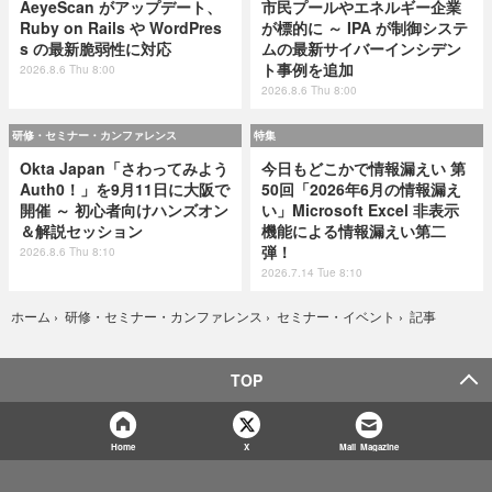
AeyeScan がアップデート、
市民プールやエネルギー企業
Ruby on Rails や WordPres
が標的に ～ IPA が制御システ
s の最新脆弱性に対応
ムの最新サイバーインシデン
ト事例を追加
2026.8.6 Thu 8:00
2026.8.6 Thu 8:00
研修・セミナー・カンファレンス
特集
Okta Japan「さわってみよう
今日もどこかで情報漏えい 第
Auth0！」を9月11日に大阪で
50回「2026年6月の情報漏え
開催 ～ 初心者向けハンズオン
い」Microsoft Excel 非表示
＆解説セッション
機能による情報漏えい第二
弾！
2026.8.6 Thu 8:10
2026.7.14 Tue 8:10
記事
ホーム
›
研修・セミナー・カンファレンス
›
セミナー・イベント
›
TOP
Home
X
Mail Magazine