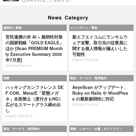
News Category
脆弱性と脅威
インシデント・事故
官民連携の米 AI × 脆弱性対策
新エフエイコムにランサムウ
の国家戦略「GOLD EAGLE」
ェア攻撃、取引先の従業員に
ほか [Scan PREMIUM Month
関する個人情報が漏えいした
ly Executive Summary 2026
可能性
年7月度]
2026.8.6 Thu 8:05
2026.8.6 Thu 8:15
国際
製品・サービス・業界動向
ハッキングカンファレンス DE
AeyeScan がアップデート、
F CON、Meta式「変態メガ
Ruby on Rails や WordPres
ネ」全面禁止（度付きもNG）
s の最新脆弱性に対応
広がるスマートグラス締め出
2026.8.6 Thu 8:00
し
2026.8.3 Mon 8:15
製品・サービス・業界動向
調査・レポート・白書・ガイドライン