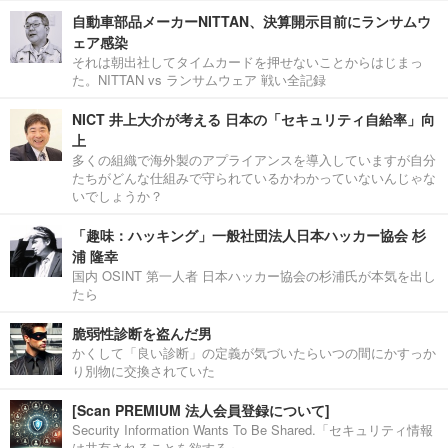
自動車部品メーカーNITTAN、決算開示目前にランサムウ
ェア感染
それは朝出社してタイムカードを押せないことからはじまっ
た。NITTAN vs ランサムウェア 戦い全記録
NICT 井上大介が考える 日本の「セキュリティ自給率」向
上
多くの組織で海外製のアプライアンスを導入していますが自分
たちがどんな仕組みで守られているかわかっていないんじゃな
いでしょうか？
「趣味：ハッキング」一般社団法人日本ハッカー協会 杉
浦 隆幸
国内 OSINT 第一人者 日本ハッカー協会の杉浦氏が本気を出し
たら
脆弱性診断を盗んだ男
かくして「良い診断」の定義が気づいたらいつの間にかすっか
り別物に交換されていた
[Scan PREMIUM 法人会員登録について]
Security Information Wants To Be Shared.「セキュリティ情報
は共有されることを欲する」