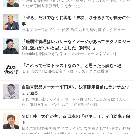
内製化支援の取り組みについて取材させて欲しいと頼んでいた
のだが毎回返事は芳しくなかった
「守る」だけでなくお客を「成功」させるまでが自分の仕
事
日本プルーフポイント 代表取締役社長 野村健インタビュー
「脆弱性管理はレガシーなイメージがあってテクノロジー
的に魅力がないと思いました（阿部）」
Tenable 阿部淳平が語るエクスポージャーマネジメント
「これってゼロトラストなの？」と思ったら読むべき
ID 起点の “ HENNGE流 ” ゼロトラストここに爆誕
自動車部品メーカーNITTAN、決算開示目前にランサムウ
ェア感染
それは朝出社してタイムカードを押せないことからはじまっ
た。NITTAN vs ランサムウェア 戦い全記録
NICT 井上大介が考える 日本の「セキュリティ自給率」向
上
多くの組織で海外製のアプライアンスを導入していますが自分
たちがどんな仕組みで守られているかわかっていないんじゃな