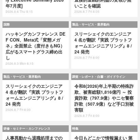
年7月度]
いことを確認
2026.8.6 Thu 8:15
2026.8.7 Fri 8:05
国際
製品・サービス・業界動向
ハッキングカンファレンス DE
スリーシェイクのエンジニア
F CON、Meta式「変態メガ
4 名が翻訳『実践 プラットフ
ネ」全面禁止（度付きもNG）
ォームエンジニアリング』8 /
広がるスマートグラス締め出
24 発売
し
2026.8.7 Fri 8:00
2026.8.3 Mon 8:15
製品・サービス・業界動向
調査・レポート・白書・ガイドライン
スリーシェイクのエンジニア
令和8(2026)年上半期の特殊詐
4 名が翻訳『実践 プラットフ
欺、被害総額1,816億円 ～ 投
ォームエンジニアリング』8 /
資詐欺（797.9億）やニセ警察
24 発売
詐欺（507.9億）など手口別被
害額
2026.8.7 Fri 8:00
2026.8.7 Fri 8:00
研修・セミナー・カンファレンス
特集
人事異動から退職処理までの
今日もどこかで情報漏えい 第