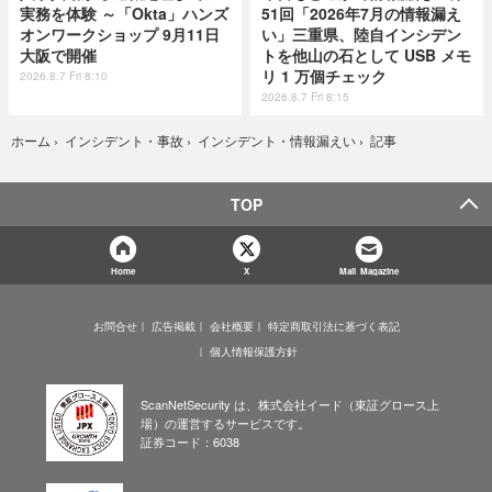
実務を体験 ～「Okta」ハンズ
51回「2026年7月の情報漏え
オンワークショップ 9月11日
い」三重県、陸自インシデン
大阪で開催
トを他山の石として USB メモ
リ 1 万個チェック
2026.8.7 Fri 8:10
2026.8.7 Fri 8:15
記事
ホーム
›
インシデント・事故
›
インシデント・情報漏えい
›
TOP
Home
X
Mail Magazine
お問合せ
広告掲載
会社概要
特定商取引法に基づく表記
個人情報保護方針
ScanNetSecurity は、株式会社イード（東証グロース上
場）の運営するサービスです。
証券コード：6038