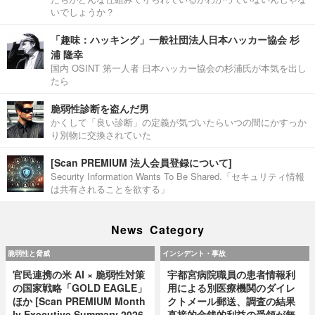
いでしょうか？
「趣味：ハッキング」一般社団法人日本ハッカー協会 杉
浦 隆幸
国内 OSINT 第一人者 日本ハッカー協会の杉浦氏が本気を出し
たら
脆弱性診断を盗んだ男
かくして「良い診断」の定義が気づいたらいつの間にかすっか
り別物に交換されていた
[Scan PREMIUM 法人会員登録について]
Security Information Wants To Be Shared.「セキュリティ情報
は共有されることを欲する」
News Category
脆弱性と脅威
インシデント・事故
官民連携の米 AI × 脆弱性対策
宇都宮病院職員の患者情報利
の国家戦略「GOLD EAGLE」
用による別医療機関のダイレ
ほか [Scan PREMIUM Month
クトメール郵送、調査の結果
ly Executive Summary 2026
直接的金銭的利益の受領が無