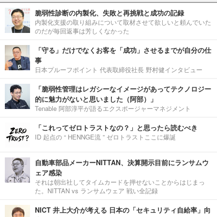
脆弱性診断の内製化、失敗と再挑戦と成功の記録
内製化支援の取り組みについて取材させて欲しいと頼んでいた
のだが毎回返事は芳しくなかった
「守る」だけでなくお客を「成功」させるまでが自分の仕
事
日本プルーフポイント 代表取締役社長 野村健インタビュー
「脆弱性管理はレガシーなイメージがあってテクノロジー
的に魅力がないと思いました（阿部）」
Tenable 阿部淳平が語るエクスポージャーマネジメント
「これってゼロトラストなの？」と思ったら読むべき
ID 起点の “ HENNGE流 ” ゼロトラストここに爆誕
自動車部品メーカーNITTAN、決算開示目前にランサムウ
ェア感染
それは朝出社してタイムカードを押せないことからはじまっ
た。NITTAN vs ランサムウェア 戦い全記録
NICT 井上大介が考える 日本の「セキュリティ自給率」向