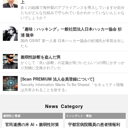
上
多くの組織で海外製のアプライアンスを導入していますが自分
たちがどんな仕組みで守られているかわかっていないんじゃな
いでしょうか？
「趣味：ハッキング」一般社団法人日本ハッカー協会 杉
浦 隆幸
国内 OSINT 第一人者 日本ハッカー協会の杉浦氏が本気を出し
たら
脆弱性診断を盗んだ男
かくして「良い診断」の定義が気づいたらいつの間にかすっか
り別物に交換されていた
[Scan PREMIUM 法人会員登録について]
Security Information Wants To Be Shared.「セキュリティ情報
は共有されることを欲する」
News Category
脆弱性と脅威
インシデント・事故
官民連携の米 AI × 脆弱性対策
宇都宮病院職員の患者情報利