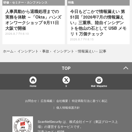
研修・セミナー・カンファレンス
特集
人事異動から退職処理までの
今日もどこかで情報漏えい 第
実務を体験 ～「Okta」ハンズ
51回「2026年7月の情報漏え
オンワークショップ 9月11日
い」三重県、陸自インシデン
大阪で開催
トを他山の石として USB メモ
リ 1 万個チェック
2026.8.7 Fri 8:10
2026.8.7 Fri 8:15
記事
ホーム
›
インシデント・事故
›
インシデント・情報漏えい
›
TOP
Home
X
Mail Magazine
お問合せ
広告掲載
会社概要
特定商取引法に基づく表記
個人情報保護方針
ScanNetSecurity は、株式会社イード（東証グロース上
場）の運営するサービスです。
証券コード：6038