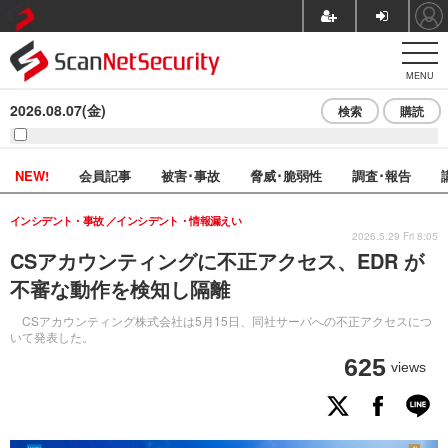
MENU
2026.08.07(金)
検索
購読
NEW!
会員記事
被害･事故
脅威･脆弱性
調査･報告
インシデント・事故
インシデント・情報漏えい
2026.5.29 Fri 8:05
CSアカウンティングに不正アクセス、EDR が
不審な動作を検知し隔離
CSアカウンティング株式会社は5月15日、同社サーバへの不正アクセスにつ
いて発表した。
625
views