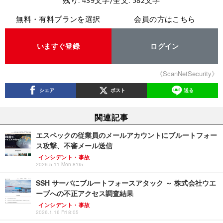
残り: 439文字/全文: 582文字
無料・有料プランを選択
会員の方はこちら
いますぐ登録
ログイン
《ScanNetSecurity》
シェア
ポスト
送る
関連記事
エスペックの従業員のメールアカウントにブルートフォー
ス攻撃、不審メール送信
インシデント・事故
2026.5.11 Mon 8:05
SSH サーバにブルートフォースアタック ～ 株式会社ウエ
ーブへの不正アクセス調査結果
インシデント・事故
2026.1.16 Fri 8:05