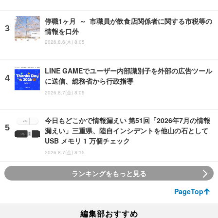
停職1ヶ月 ～ 市職員が飲食店関係者に関する市税等の
情報を口外
2026.8.6(木) 8:05
LINE GAMEでユーザー内部識別子を外部の広告ツール
に送信、総務省から行政指導
2026.8.7(金) 8:05
今日もどこかで情報漏えい 第51回「2026年7月の情報
漏えい」三重県、陸自インシデントを他山の石として
USB メモリ 1 万個チェック
2026.8.7(金) 8:15
ランキングをもっと見る
PageTop
編集部おすすめ