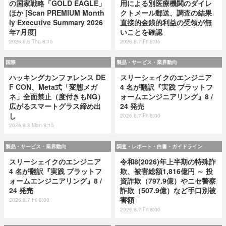
の国家戦略「GOLD EAGLE」
用による別医療機関のダイレ
ほか [Scan PREMIUM Month
クトメール郵送、調査の結果
ly Executive Summary 2026
直接的金銭的利益の受領が無
年7月度]
いことを確認
2026.8.6 Thu 8:15
2026.8.7 Fri 8:05
国際
製品・サービス・業界動向
ハッキングカンファレンス DE
スリーシェイクのエンジニア
F CON、Meta式「変態メガ
4 名が翻訳『実践 プラットフ
ネ」全面禁止（度付きもNG）
ォームエンジニアリング』8 /
広がるスマートグラス締め出
24 発売
し
2026.8.7 Fri 8:00
2026.8.3 Mon 8:15
製品・サービス・業界動向
調査・レポート・白書・ガイドライン
スリーシェイクのエンジニア
令和8(2026)年上半期の特殊詐
4 名が翻訳『実践 プラットフ
欺、被害総額1,816億円 ～ 投
ォームエンジニアリング』8 /
資詐欺（797.9億）やニセ警察
24 発売
詐欺（507.9億）など手口別被
害額
2026.8.7 Fri 8:00
2026.8.7 Fri 8:00