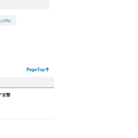
es（JVN）
PageTop
ア攻撃