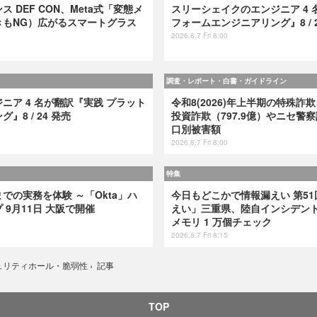
 DEF CON、Meta式「変態メ
スリーシェイクのエンジニア 4 
きもNG）広がるスマートグラス
フォームエンジニアリング』8 / 2
2026.8.7 Fri 8:00
調査・レポート・白書・ガイドライン
ニア 4 名が翻訳『実践 プラット
令和8(2026)年上半期の特殊詐欺
8 / 24 発売
投資詐欺（797.9億）やニセ警察
口別被害額
2026.8.7 Fri 8:00
特集
での実務を体験 ～「Okta」ハ
今日もどこかで情報漏えい 第51
9月11日 大阪で開催
えい」三重県、陸自インシデント
メモリ 1 万個チェック
2026.8.7 Fri 8:15
記事
ュリティホール・脆弱性
›
TOP