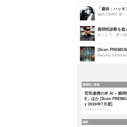
「趣味：ハッキ
国内 OSINT 
脆弱性診断を盗
かくして「良い診
[Scan PREM
Security Inf
脆弱性と脅威
官民連携の米 AI × 脆
E」ほか [Scan PREMIUM
y 2026年7月度]
2026.8.6 Thu 8:15
国際