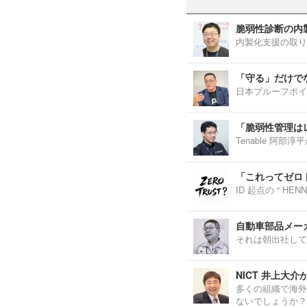
脆弱性診断の内
内製化支援の取り
「守る」だけで
日本プルーフポイ
「脆弱性管理は
Tenable 阿
「これってゼロ
ID 起点の “ H
自動車部品メーカ
それは朝出社して
NICT 井上大
多くの組織で海外
ないでしょうか？