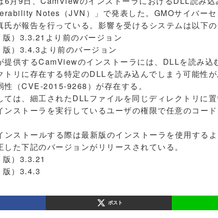
）は6月9日、CamViewのインストーラにおけるDLL読
lnerability Notes（JVN）」で発表した。GMOサイバ
真氏が報告を行っている。影響を受けるシステムは以下の
ット版）3.3.21より前のバージョン
ット版）3.4.3より前のバージョン
供するCamViewのインストーラには、DLLを読み
クトリに存在する特定のDLLを読み込んでしまう可能性
（CVE-2015-9268）が存在する。
ては、細工されたDLLファイルを同じディレクトリに置
インストーラを実行しているユーザの権限で任意のコード
インストールする際は最新版のインストーラを使用するよ
正した下記のバージョンがリリースされている。
版）3.3.21
版）3.4.3
ポスト