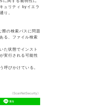
み込みに関する脆弱性に
ーセキュリティ byイエラ
通り。
込む際の検索パスに問題
がある、ファイル検索
いた状態でインスト
が実行される可能性
う呼びかけている。
《ScanNetSecurity》
送る