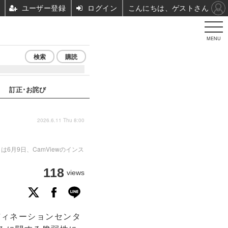
ユーザー登録
ログイン
こんにちは、ゲストさん
MENU
検索
購読
訂正･お詫び
2026.6.11 Thu 8:00
は6月9日、CamViewのインス
118
views
ディネーションセンタ