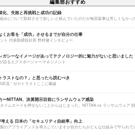
編集部おすすめ
製化、失敗と再挑戦と成功の記録
組みについて取材させて欲しいと頼んでいたのだが毎回返事は芳しくなかっ
なくお客を「成功」させるまでが自分の仕事
ント 代表取締役社長 野村健インタビュー
レガシーなイメージがあってテクノロジー的に魅力がないと思いました
部淳平が語るエクスポージャーマネジメント
トラストなの？」と思ったら読むべき
ENNGE流 ” ゼロトラストここに爆誕
ーNITTAN、決算開示目前にランサムウェア感染
タイムカードを押せないことからはじまった。NITTAN vs ランサムウェア 
介が考える 日本の「セキュリティ自給率」向上
製のアプライアンスを導入していますが自分たちがどんな仕組みで守られて