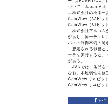
ー（JPCERT/CC
ついて「Japan Vu
エ株式会社の松本一
CamView（32ビ
CamView（64ビ
株式会社アルコムが提
があり、同一ディレ
パスの制御不備の脆弱性
想定される影響とし
ーラを実行すると、
がある。
JVNでは、製品を
なお、本脆弱性を修
CamView（32ビット
CamView（64ビット
シェア