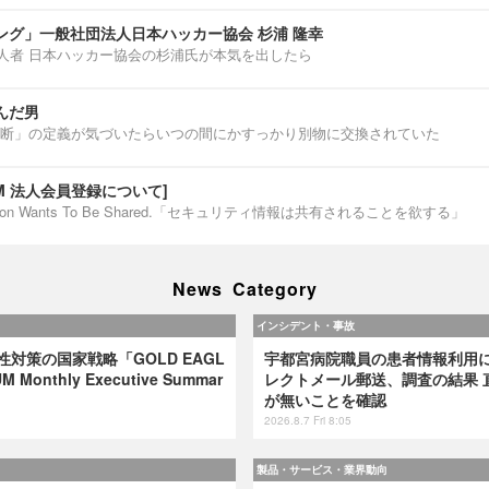
ング」一般社団法人日本ハッカー協会 杉浦 隆幸
第一人者 日本ハッカー協会の杉浦氏が本気を出したら
んだ男
断」の定義が気づいたらいつの間にかすっかり別物に交換されていた
IUM 法人会員登録について]
ormation Wants To Be Shared.「セキュリティ情報は共有されることを欲する」
News Category
インシデント・事故
弱性対策の国家戦略「GOLD EAGL
宇都宮病院職員の患者情報利用
 Monthly Executive Summar
レクトメール郵送、調査の結果 
が無いことを確認
2026.8.7 Fri 8:05
製品・サービス・業界動向