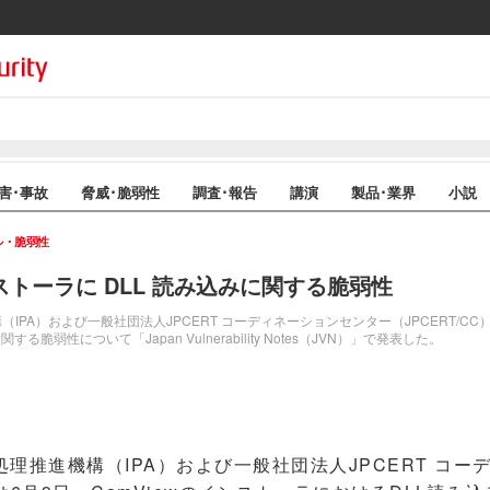
害･事故
脅威･脆弱性
調査･報告
講演
製品･業界
小説
ル・脆弱性
ンストーラに DLL 読み込みに関する脆弱性
PA）および一般社団法人JPCERT コーディネーションセンター（JPCERT/CC）
脆弱性について「Japan Vulnerability Notes（JVN）」で発表した。
推進機構（IPA）および一般社団法人JPCERT コー