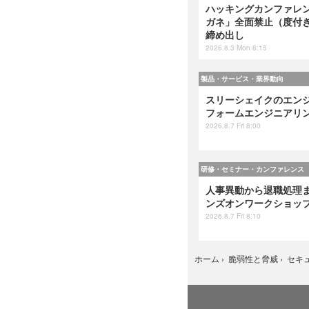
ハッキングカンファレンス
ガネ」全面禁止（度付
締め出し
2026.8.3 Mon 8:15
製品・サービス・業界動向
スリーシェイクのエンジ
フォームエンジニアリング』
2026.8.7 Fri 8:00
研修・セミナー・カンファレンス
人事異動から退職処理ま
ンズオンワークショップ 
2026.8.7 Fri 8:10
ホーム
›
脆弱性と脅威
›
セキ