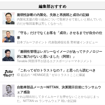
編集部おすすめ
脆弱性診断の内製化、失敗と再挑戦と成功の記録
内製化支援の取り組みについて取材させて欲しいと頼んでいた
のだが毎回返事は芳しくなかった
「守る」だけでなくお客を「成功」させるまでが自分の仕
事
日本プルーフポイント 代表取締役社長 野村健インタビュー
「脆弱性管理はレガシーなイメージがあってテクノロジー
的に魅力がないと思いました（阿部）」
Tenable 阿部淳平が語るエクスポージャーマネジメント
「これってゼロトラストなの？」と思ったら読むべき
ID 起点の “ HENNGE流 ” ゼロトラストここに爆誕
自動車部品メーカーNITTAN、決算開示目前にランサムウ
ェア感染
それは朝出社してタイムカードを押せないことからはじまっ
た。NITTAN vs ランサムウェア 戦い全記録