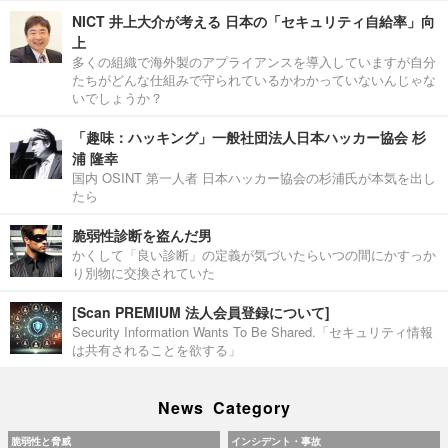
NICT 井上大介が考える 日本の「セキュリティ自給率」向
上
多くの組織で海外製のアプライアンスを導入していますが自分
たちがどんな仕組みで守られているかわかっていないんじゃな
いでしょうか？
「趣味：ハッキング」一般社団法人日本ハッカー協会 杉
浦 隆幸
国内 OSINT 第一人者 日本ハッカー協会の杉浦氏が本気を出し
たら
脆弱性診断を盗んだ男
かくして「良い診断」の定義が気づいたらいつの間にかすっか
り別物に交換されていた
[Scan PREMIUM 法人会員登録について]
Security Information Wants To Be Shared.「セキュリティ情報
は共有されることを欲する」
News Category
脆弱性と脅威
インシデント・事故