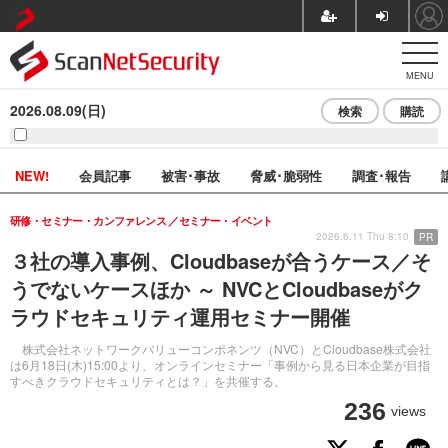
MENU
2026.08.09(日)
検索
購読
NEW!
会員記事
被害･事故
脅威･脆弱性
調査･報告
研修・セミナー・カンファレンス
セミナー・イベント
2026.6.11 Thu 8:10
PR
３社の導入事例、Cloudbaseが合うケース／そ
うでないケースほか ～ NVCとCloudbaseがク
ラウドセキュリティ運用セミナー開催
株式会社ネットワークバリューコンポネンツ（NVC）とCloudbase株式会社
は6月18日(木)15:00より、オンラインセミナー「事例から見る日本企業が目指
すべきクラウドセキュリティとは？」を共催する。
236
views