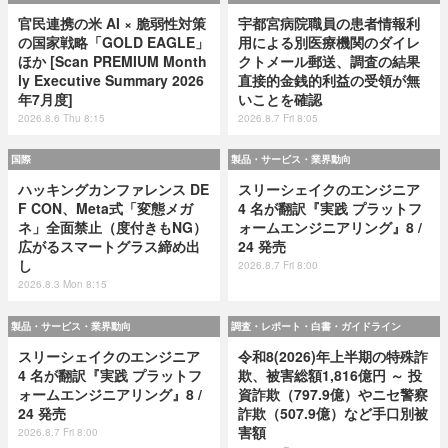
官民連携の米 AI × 脆弱性対策
宇都宮病院職員の患者情報利
の国家戦略「GOLD EAGLE」
用による別医療機関のダイレ
ほか [Scan PREMIUM Month
クトメール郵送、調査の結果
ly Executive Summary 2026
直接的金銭的利益の受領が無
年7月度]
いことを確認
2026.8.6 Thu 8:15
2026.8.7 Fri 8:05
国際
製品・サービス・業界動向
ハッキングカンファレンス DE
スリーシェイクのエンジニア
F CON、Meta式「変態メガ
4 名が翻訳『実践 プラットフ
ネ」全面禁止（度付きもNG）
ォームエンジニアリング』8 /
広がるスマートグラス締め出
24 発売
し
2026.8.7 Fri 8:00
2026.8.3 Mon 8:15
製品・サービス・業界動向
調査・レポート・白書・ガイドライン
スリーシェイクのエンジニア
令和8(2026)年上半期の特殊詐
4 名が翻訳『実践 プラットフ
欺、被害総額1,816億円 ～ 投
ォームエンジニアリング』8 /
資詐欺（797.9億）やニセ警察
24 発売
詐欺（507.9億）など手口別被
害額
2026.8.7 Fri 8:00