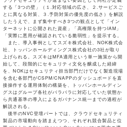
する「3つの壁」（１.対応領域の広さ、２.サービスご
とに異なる対策、３.予防対策の優先度の低さ）を解説
したうえで、まず集中すべき3つの観点として「イン
ターネットに公開された資産」「高権限を持つIAM」
「実際に悪用が確認されている脆弱性」を提示する。
また、導入事例としてスズキ株式会社、NOK株式会
社、トッパンホールディングス株式会社の3社が取り
上げられる。スズキはMFA適用という単一施策から開
始して、段階的にセキュリティ文化を醸成した経緯
を、NOKはセキュリティ担当部門だけでなく製造現場
を含む各部門がCSPM/CNAPPのダッシュボードを直
接操作する運用体制の構築を、トッパンホールディン
グスはグループ各社がバラバラに対応していた状態か
ら共通基準の導入によるガバナンス統一までの過程が
解説される。
後半のNVC登壇パートでは、クラウドセキュリティ
製品の市場動向を踏まえつつ、それぞれ競合製品と位