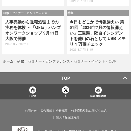
2026.8.7 Fri 8:00
研修・セミナー・カンファレンス
特集
人事異動から退職処理までの
今日もどこかで情報漏えい 第
実務を体験 ～「Okta」ハンズ
51回「2026年7月の情報漏え
オンワークショップ 9月11日
い」三重県、陸自インシデン
大阪で開催
トを他山の石として USB メモ
リ 1 万個チェック
2026.8.7 Fri 8:10
2026.8.7 Fri 8:15
記事
ホーム
›
研修・セミナー・カンファレンス
›
セミナー・イベント
›
TOP
Home
X
Mail Magazine
お問合せ
広告掲載
会社概要
特定商取引法に基づく表記
個人情報保護方針