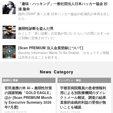
「趣味：ハッキング」一般社団法人日本ハッカー協会 杉
浦 隆幸
国内 OSINT 第一人者 日本ハッカー協会の杉浦氏が本気を出し
たら
脆弱性診断を盗んだ男
かくして「良い診断」の定義が気づいたらいつの間にかすっか
り別物に交換されていた
[Scan PREMIUM 法人会員登録について]
Security Information Wants To Be Shared.「セキュリティ情報
は共有されることを欲する」
News Category
脆弱性と脅威
インシデント・事故
官民連携の米 AI × 脆弱性対策
宇都宮病院職員の患者情報利
の国家戦略「GOLD EAGLE」
用による別医療機関のダイレ
ほか [Scan PREMIUM Month
クトメール郵送、調査の結果
ly Executive Summary 2026
直接的金銭的利益の受領が無
年7月度]
いことを確認
2026.8.6 Thu 8:15
2026.8.7 Fri 8:05