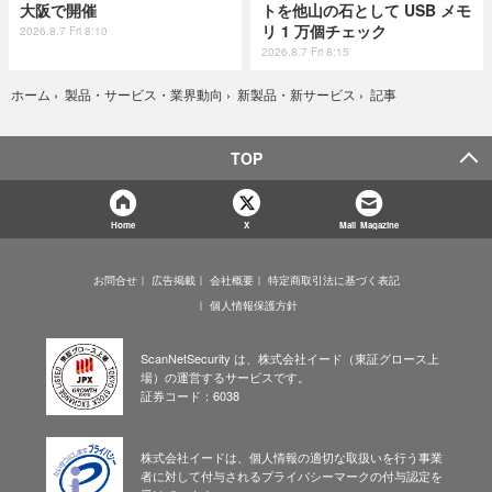
大阪で開催
トを他山の石として USB メモ
リ 1 万個チェック
2026.8.7 Fri 8:10
2026.8.7 Fri 8:15
記事
ホーム
›
製品・サービス・業界動向
›
新製品・新サービス
›
TOP
Home
X
Mail Magazine
お問合せ
広告掲載
会社概要
特定商取引法に基づく表記
個人情報保護方針
ScanNetSecurity は、株式会社イード（東証グロース上
場）の運営するサービスです。
証券コード：6038
株式会社イードは、個人情報の適切な取扱いを行う事業
者に対して付与されるプライバシーマークの付与認定を