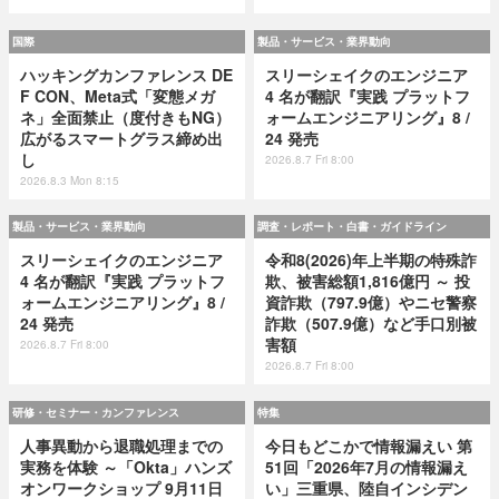
国際
製品・サービス・業界動向
ハッキングカンファレンス DE
スリーシェイクのエンジニア
F CON、Meta式「変態メガ
4 名が翻訳『実践 プラットフ
ネ」全面禁止（度付きもNG）
ォームエンジニアリング』8 /
広がるスマートグラス締め出
24 発売
し
2026.8.7 Fri 8:00
2026.8.3 Mon 8:15
製品・サービス・業界動向
調査・レポート・白書・ガイドライン
スリーシェイクのエンジニア
令和8(2026)年上半期の特殊詐
4 名が翻訳『実践 プラットフ
欺、被害総額1,816億円 ～ 投
ォームエンジニアリング』8 /
資詐欺（797.9億）やニセ警察
24 発売
詐欺（507.9億）など手口別被
害額
2026.8.7 Fri 8:00
2026.8.7 Fri 8:00
研修・セミナー・カンファレンス
特集
人事異動から退職処理までの
今日もどこかで情報漏えい 第
実務を体験 ～「Okta」ハンズ
51回「2026年7月の情報漏え
オンワークショップ 9月11日
い」三重県、陸自インシデン