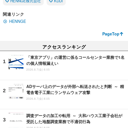
HENNGE株式会社
KDDI
関連リンク
HENNGE
PageTop
アクセスランキング
「東京アプリ」の運営に係るコールセンター業務で1名
の個人情報漏えい
2026.8.7(金) 8:05
ADサーバ上のデータが外部へ転送されたと判断 ～ 精
電舎電子工業にランサムウェア攻撃
2026.8.7(金) 8:05
調査データの加工や転用 ～ 大和ハウス工業子会社が
受託した地盤調査業務で不適切行為
2026.8.5(水) 8:05