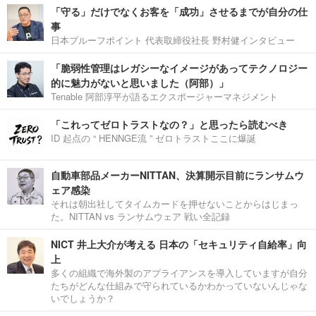
「守る」だけでなくお客を「成功」させるまでが自分の仕
事
日本プルーフポイント 代表取締役社長 野村健インタビュー
「脆弱性管理はレガシーなイメージがあってテクノロジー
的に魅力がないと思いました（阿部）」
Tenable 阿部淳平が語るエクスポージャーマネジメント
「これってゼロトラストなの？」と思ったら読むべき
ID 起点の “ HENNGE流 ” ゼロトラストここに爆誕
自動車部品メーカーNITTAN、決算開示目前にランサムウ
ェア感染
それは朝出社してタイムカードを押せないことからはじまっ
た。NITTAN vs ランサムウェア 戦い全記録
NICT 井上大介が考える 日本の「セキュリティ自給率」向
上
多くの組織で海外製のアプライアンスを導入していますが自分
たちがどんな仕組みで守られているかわかっていないんじゃな
いでしょうか？