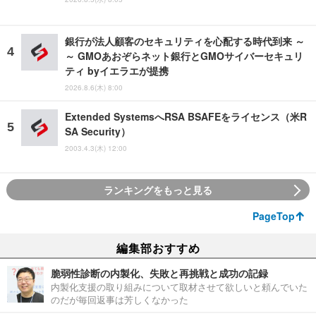
銀行が法人顧客のセキュリティを心配する時代到来 ～
～ GMOあおぞらネット銀行とGMOサイバーセキュリ
ティ byイエラエが提携
2026.8.6(木) 8:00
Extended SystemsへRSA BSAFEをライセンス（米R
SA Security）
2003.4.3(木) 12:00
ランキングをもっと見る
PageTop
編集部おすすめ
脆弱性診断の内製化、失敗と再挑戦と成功の記録
内製化支援の取り組みについて取材させて欲しいと頼んでいた
のだが毎回返事は芳しくなかった