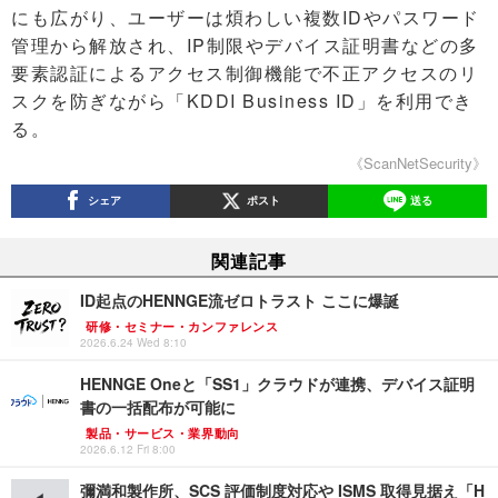
にも広がり、ユーザーは煩わしい複数IDやパスワード
管理から解放され、IP制限やデバイス証明書などの多
要素認証によるアクセス制御機能で不正アクセスのリ
スクを防ぎながら「KDDI Business ID」​​を利用でき
る。
《ScanNetSecurity》
シェア
ポスト
送る
関連記事
ID起点のHENNGE流ゼロトラスト ここに爆誕
研修・セミナー・カンファレンス
2026.6.24 Wed 8:10
HENNGE Oneと「SS1」クラウドが連携、デバイス証明
書の一括配布が可能に
製品・サービス・業界動向
2026.6.12 Fri 8:00
彌満和製作所、SCS 評価制度対応や ISMS 取得見据え「H