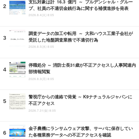
支払対象は計 16.3 億円 ～ プルデンシャル・グルー
プ、社員の不適切金銭行為に関する補償進捗を発表
2026.8.4(火) 8:05
調査データの加工や転用 ～ 大和ハウス工業子会社が
受託した地盤調査業務で不適切行為
2026.8.5(水) 8:05
停職処分 ～ 消防士長31歳が不正アクセスし人事関連内
部情報閲覧
2026.8.3(月) 8:05
警視庁からの連絡で発覚 ～ K9ナチュラルジャパンに
不正アクセス
2026.7.31(金) 8:05
金子農機にランサムウェア攻撃、サーバに保存してい
た各種業務データへの不正アクセスを確認