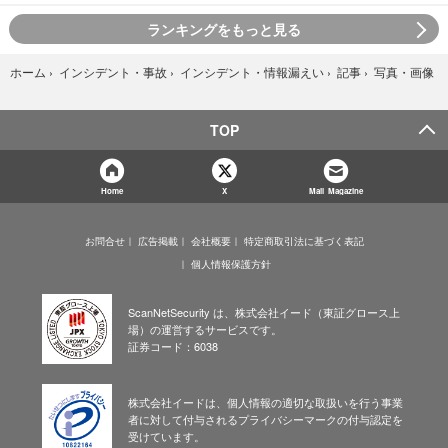
ランキングをもっと見る
写真・画像
ホーム
›
インシデント・事故
›
インシデント・情報漏えい
›
記事
›
TOP
Home
X
Mail Magazine
お問合せ
広告掲載
会社概要
特定商取引法に基づく表記
個人情報保護方針
ScanNetSecurity は、株式会社イード（東証グロース上
場）の運営するサービスです。
証券コード：6038
株式会社イードは、個人情報の適切な取扱いを行う事業
者に対して付与されるプライバシーマークの付与認定を
受けています。