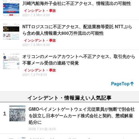
川崎汽船海外子会社に不正アクセス、情報流出の可能性
インシデント・事故
2021.7.5 Mon 8:00
NTTロジスコに不正アクセス、配送業務等委託 NTTぷら
ら含め個人情報最大800万件流出の可能性
インシデント・事故
2021.7.5 Mon 8:00
オリコンのメールアカウントへ不正アクセス、取引先から
不審メール受信の連絡で発覚
インシデント・事故
2021.7.2 Fri 8:00
PageTop
インシデント・情報漏えい人気記事
GMOペイメントゲートウェイ元従業員が無断で別会社
を設立し日本ゲームカード株式会社と契約、懲戒解雇
処分に
2026.7.31(金) 8:05