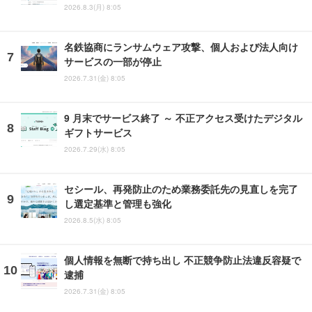
2026.8.3(月) 8:05
名鉄協商にランサムウェア攻撃、個人および法人向け
サービスの一部が停止
2026.7.31(金) 8:05
9 月末でサービス終了 ～ 不正アクセス受けたデジタル
ギフトサービス
2026.7.29(水) 8:05
セシール、再発防止のため業務委託先の見直しを完了
し選定基準と管理も強化
2026.8.5(水) 8:05
個人情報を無断で持ち出し 不正競争防止法違反容疑で
逮捕
2026.7.31(金) 8:05