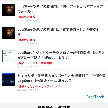
LogStareのSOCの窓 第2回「現代アートと化すファイア
ウォール」
脆弱性と脅威
2021.6.16 Wed 8:15
LogStareのSOCの窓 第1回「錠前を購入したが施錠せ
ず」
脆弱性と脅威
2021.5.12 Wed 9:00
LogStareとジュピターテクノロジーが技術提携、NetFlo
wプローブ製品「nProbe」に対応
製品・サービス・業界動向
2021.7.16 Fri 8:05
セキュリティ業界初の eスポーツ大会 無事終了、主催企業
LogStare 社の選抜チーム 堂々20位
研修・セミナー・カンファレンス
2021.6.25 Fri 8:05
PageTop
業界動向人気記事