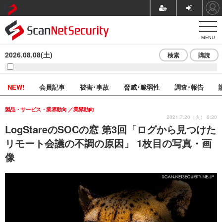
MENU
2026.08.08(土)
検索
購読
NEW!
会員記事
被害･事故
脅威･脆弱性
調査･報告
製品・サービス・業界動向
業界動向
2021.7.20（火） 8:20
LogStareのSOCの窓 第3回「ログから見つけた
リモート会議の不調の原因」 1枚目の写真・画
像