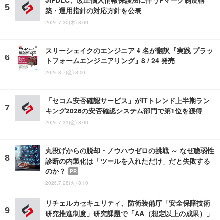
築・運用指針の対応方針を公表
2026.7.30(木) 8:00
スリーシェイクのエンジニア 4 名が翻訳『実践 プラッ
トフォームエンジニアリング』8 / 24 発売
2026.8.7(金) 8:00
「セコム安否確認サービス」がITトレンド上半期ラン
キング2026の安否確認システム部門で第1位を獲得
2026.7.31(金) 8:00
丸投げからの脱却・ノウハウゼロの挑戦 ～ なぜ脆弱性
診断の内製化は「ツールを入れただけ」だと失敗する
のか？
PR
2026.7.28(火) 8:10
リチェルカセキュリティ、防衛装備庁「安全保障技術
研究推進制度」研究課題で「AA（想定以上の成果）」