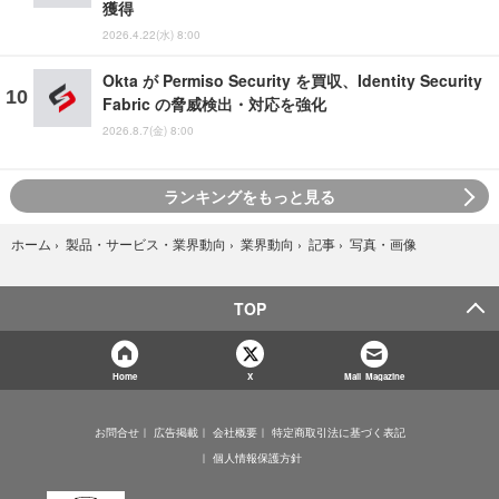
獲得
2026.4.22(水) 8:00
Okta が Permiso Security を買収、Identity Security
Fabric の脅威検出・対応を強化
2026.8.7(金) 8:00
ランキングをもっと見る
写真・画像
ホーム
›
製品・サービス・業界動向
›
業界動向
›
記事
›
TOP
Home
X
Mail Magazine
お問合せ
広告掲載
会社概要
特定商取引法に基づく表記
個人情報保護方針