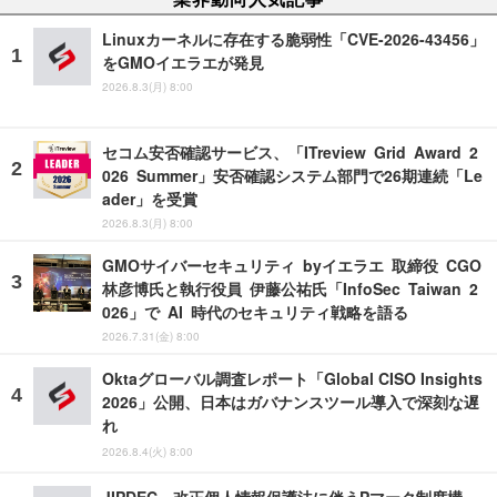
Linuxカーネルに存在する脆弱性「CVE-2026-43456」
をGMOイエラエが発見
2026.8.3(月) 8:00
セコム安否確認サービス、「ITreview Grid Award 2
026 Summer」安否確認システム部門で26期連続「Le
ader」を受賞
2026.8.3(月) 8:00
GMOサイバーセキュリティ byイエラエ 取締役 CGO
林彦博氏と執行役員 伊藤公祐氏「InfoSec Taiwan 2
026」で AI 時代のセキュリティ戦略を語る
2026.7.31(金) 8:00
Oktaグローバル調査レポート「Global CISO Insights
2026」公開、日本はガバナンスツール導入で深刻な遅
れ
2026.8.4(火) 8:00
JIPDEC、改正個人情報保護法に伴うPマーク制度構