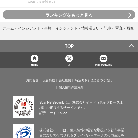
2026.7.31(金) 8:05
ランキングをもっと見る
写真・画像
ホーム
›
インシデント・事故
›
インシデント・情報漏えい
›
記事
›
TOP
Home
X
Mail Magazine
お問合せ
広告掲載
会社概要
特定商取引法に基づく表記
個人情報保護方針
ScanNetSecurity は、株式会社イード（東証グロース上
場）の運営するサービスです。
証券コード：6038
株式会社イードは、個人情報の適切な取扱いを行う事業
者に対して付与されるプライバシーマークの付与認定を