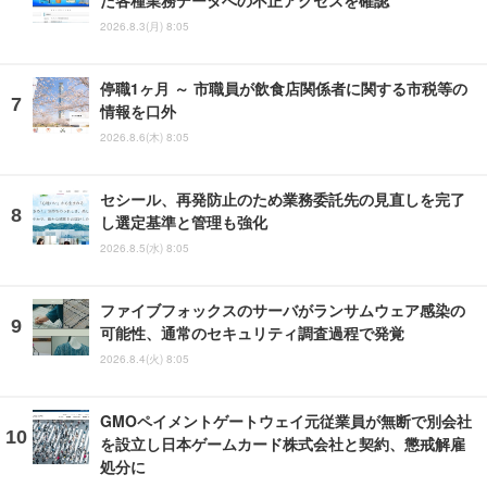
た各種業務データへの不正アクセスを確認
2026.8.3(月) 8:05
停職1ヶ月 ～ 市職員が飲食店関係者に関する市税等の
情報を口外
2026.8.6(木) 8:05
セシール、再発防止のため業務委託先の見直しを完了
し選定基準と管理も強化
2026.8.5(水) 8:05
ファイブフォックスのサーバがランサムウェア感染の
可能性、通常のセキュリティ調査過程で発覚
2026.8.4(火) 8:05
GMOペイメントゲートウェイ元従業員が無断で別会社
を設立し日本ゲームカード株式会社と契約、懲戒解雇
処分に