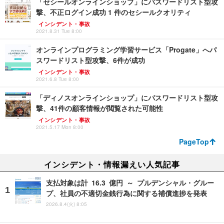
「セシールオンラインショップ」にパスワードリスト型攻
撃、不正ログイン成功 1 件のセシールクオリティ
インシデント・事故
2021.8.31 Tue 8:00
オンラインプログラミング学習サービス「Progate」へパ
スワードリスト型攻撃、6件が成功
インシデント・事故
2021.6.8 Tue 8:00
「ディノスオンラインショップ」にパスワードリスト型攻
撃、41件の顧客情報が閲覧された可能性
インシデント・事故
2021.5.17 Mon 8:00
PageTop
インシデント・情報漏えい人気記事
支払対象は計 16.3 億円 ～ プルデンシャル・グルー
プ、社員の不適切金銭行為に関する補償進捗を発表
2026.8.4(火) 8:05