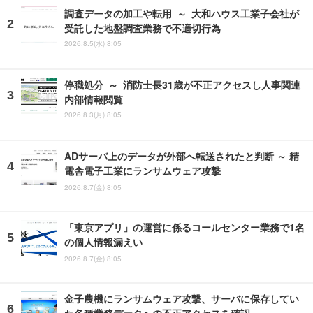
調査データの加工や転用 ～ 大和ハウス工業子会社が
受託した地盤調査業務で不適切行為
2026.8.5(水) 8:05
停職処分 ～ 消防士長31歳が不正アクセスし人事関連
内部情報閲覧
2026.8.3(月) 8:05
ADサーバ上のデータが外部へ転送されたと判断 ～ 精
電舎電子工業にランサムウェア攻撃
2026.8.7(金) 8:05
「東京アプリ」の運営に係るコールセンター業務で1名
の個人情報漏えい
2026.8.7(金) 8:05
金子農機にランサムウェア攻撃、サーバに保存してい