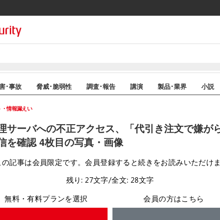
害･事故
脅威･脆弱性
調査･報告
講演
製品･業界
小説
ト・情報漏えい
理サーバへの不正アクセス、「代引き注文で嫌が
信を確認 4枚目の写真・画像
この記事は会員限定です。会員登録すると続きをお読みいただけ
残り: 27文字/全文: 28文字
無料・有料プランを選択
会員の方はこちら