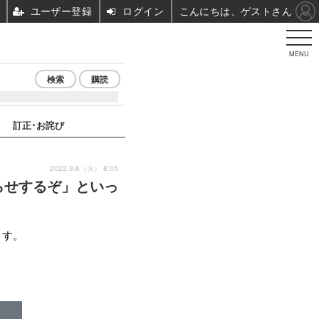
ユーザー登録
ログイン
こんにちは、ゲストさん
MENU
検索
購読
訂正･お詫び
2022.9.6（火） 8:05
らせするぞ」といっ
ます。