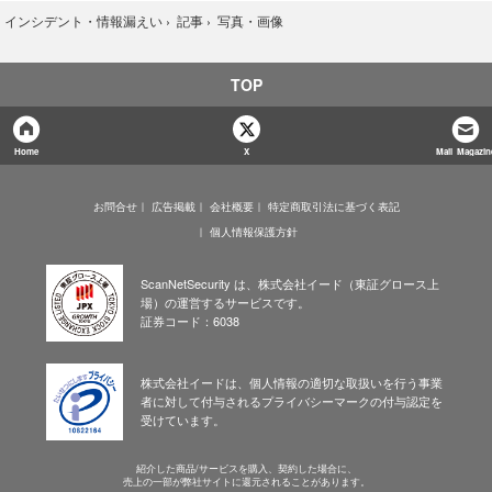
写真・画像
›
インシデント・情報漏えい
›
記事
›
TOP
Home
X
Mail Magazin
お問合せ
広告掲載
会社概要
特定商取引法に基づく表記
個人情報保護方針
ScanNetSecurity は、株式会社イード（東証グロース上
場）の運営するサービスです。
証券コード：6038
株式会社イードは、個人情報の適切な取扱いを行う事業
者に対して付与されるプライバシーマークの付与認定を
受けています。
紹介した商品/サービスを購入、契約した場合に、
売上の一部が弊社サイトに還元されることがあります。