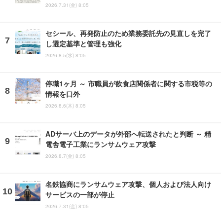
2026.7.31(金) 8:05
セシール、再発防止のため業務委託先の見直しを完了
し選定基準と管理も強化
2026.8.5(水) 8:05
停職1ヶ月 ～ 市職員が飲食店関係者に関する市税等の
情報を口外
2026.8.6(木) 8:05
ADサーバ上のデータが外部へ転送されたと判断 ～ 精
電舎電子工業にランサムウェア攻撃
2026.8.7(金) 8:05
名鉄協商にランサムウェア攻撃、個人および法人向け
サービスの一部が停止
2026.7.31(金) 8:05