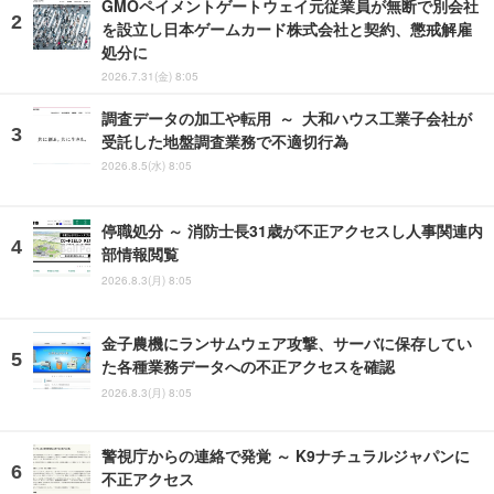
GMOペイメントゲートウェイ元従業員が無断で別会社
を設立し日本ゲームカード株式会社と契約、懲戒解雇
処分に
2026.7.31(金) 8:05
調査データの加工や転用 ～ 大和ハウス工業子会社が
受託した地盤調査業務で不適切行為
2026.8.5(水) 8:05
停職処分 ～ 消防士長31歳が不正アクセスし人事関連内
部情報閲覧
2026.8.3(月) 8:05
金子農機にランサムウェア攻撃、サーバに保存してい
た各種業務データへの不正アクセスを確認
2026.8.3(月) 8:05
警視庁からの連絡で発覚 ～ K9ナチュラルジャパンに
不正アクセス