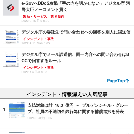
e-GovへDDoS攻撃「手の内を明かせない」デジタル庁 河
野大臣ノーコメント貫く
製品・サービス・業界動向
2022.9.15 Thu 8:00
デジタル庁の委託先で問い合わせへの回答を別人に誤送信
インシデント・事故
2022.4.11 Mon 8:05
デジタル庁でメール誤送信、同一内容への問い合わせはB
CCで回答するルール
インシデント・事故
2022.4.5 Tue 8:05
PageTop
インシデント・情報漏えい人気記事
支払対象は計 16.3 億円 ～ プルデンシャル・グルー
プ、社員の不適切金銭行為に関する補償進捗を発表
2026.8.4(火) 8:05