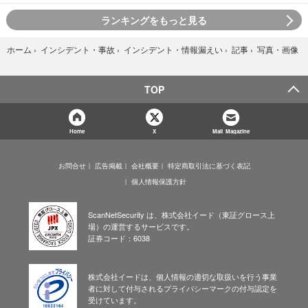
ランキングをもっと見る
写真・画像
ホーム
›
インシデント・事故
›
インシデント・情報漏えい
›
記事
›
TOP
Home
X
Mail Magazine
お問合せ
広告掲載
会社概要
特定商取引法に基づく表記
個人情報保護方針
ScanNetSecurity は、株式会社イード（東証グロース上
場）の運営するサービスです。
証券コード：6038
株式会社イードは、個人情報の適切な取扱いを行う事業
者に対して付与されるプライバシーマークの付与認定を
受けています。