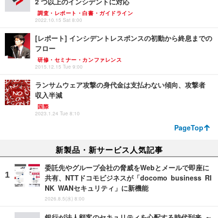
2 つ以上のインシデントに対応
調査・レポート・白書・ガイドライン
2022.10.15 Sat 8:00
[レポート] インシデントレスポンスの初動から終息までの
フロー
研修・セミナー・カンファレンス
2015.12.15 Tue 9:00
ランサムウェア攻撃の身代金は支払わない傾向、攻撃者
収入半減
国際
2023.1.24 Tue 8:10
PageTop
新製品・新サービス人気記事
委託先やグループ会社の脅威をWebとメールで即座に
共有、NTTドコモビジネスが「docomo business RI
NK WANセキュリティ」に新機能
2026.8.5(水) 8:00
銀行が法人顧客のセキュリティを心配する時代到来 ～