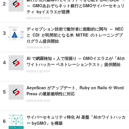
～ GMOあおぞらネット銀行とGMOサイバーセキュリ
ティ byイエラエが提携
2026.8.6(木) 8:00
ディセプション技術で敵対者に能動的に関与 ～ NEC
と CDI が民間初となる米 MITRE のトレーニングプ
ログラム提供開始
2026.8.6(木) 8:00
AI で網羅検知 × 人で深掘り ～ GMOイエラエが「AIホ
ワイトハッカー ペネトレーションテスト」提供開始
2026.8.7(金) 8:00
AeyeScan がアップデート、Ruby on Rails や Word
Press の最新脆弱性に対応
2026.8.6(木) 8:00
サイバーセキュリティ特化 AI 基盤「AIホワイトハッカ
ー byGMO」を構築