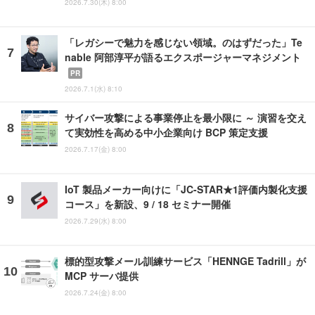
2026.7.30(木) 8:00
「レガシーで魅力を感じない領域。のはずだった」Te
nable 阿部淳平が語るエクスポージャーマネジメント
PR
2026.7.1(水) 8:10
サイバー攻撃による事業停止を最小限に ～ 演習を交え
て実効性を高める中小企業向け BCP 策定支援
2026.7.17(金) 8:00
IoT 製品メーカー向けに「JC-STAR★1評価内製化支援
コース」を新設、9 / 18 セミナー開催
2026.7.29(水) 8:00
標的型攻撃メール訓練サービス「HENNGE Tadrill」が
MCP サーバ提供
2026.7.24(金) 8:00