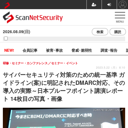
MENU
2026.08.09(日)
検索
購読
NEW!
会員記事
被害･事故
脅威･脆弱性
調査･報告
研修・セミナー・カンファレンス
セミナー・イベント
2023.5.22（月） 8:10
サイバーセキュリティ対策のための統一基準 ガ
イドライン(案)に明記されたDMARC対応、その
導入の実際～日本プルーフポイント講演レポー
ト 14枚目の写真・画像