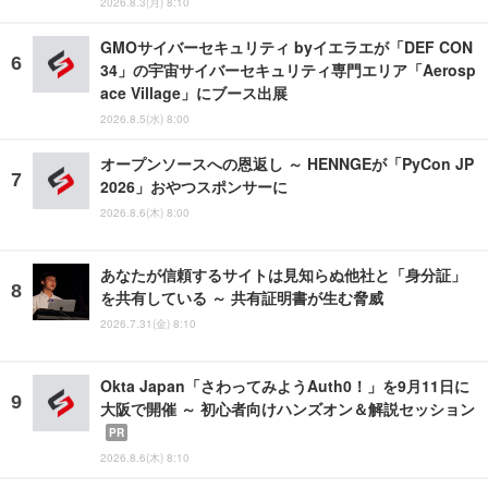
2026.8.3(月) 8:10
GMOサイバーセキュリティ byイエラエが「DEF CON
34」の宇宙サイバーセキュリティ専門エリア「Aerosp
ace Village」にブース出展
2026.8.5(水) 8:00
オープンソースへの恩返し ～ HENNGEが「PyCon JP
2026」おやつスポンサーに
2026.8.6(木) 8:00
あなたが信頼するサイトは見知らぬ他社と「身分証」
を共有している ～ 共有証明書が生む脅威
2026.7.31(金) 8:10
Okta Japan「さわってみようAuth0！」を9月11日に
大阪で開催 ～ 初心者向けハンズオン＆解説セッション
PR
2026.8.6(木) 8:10