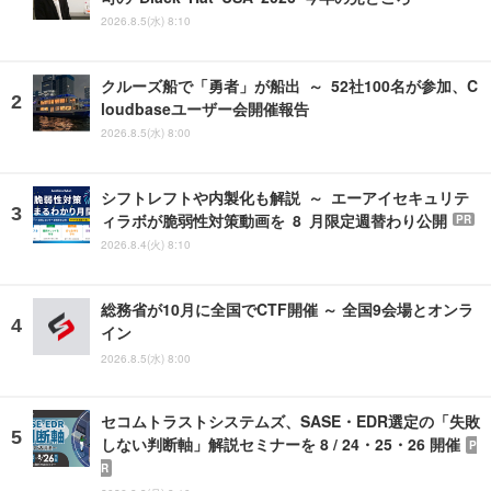
2026.8.5(水) 8:10
クルーズ船で「勇者」が船出 ～ 52社100名が参加、C
loudbaseユーザー会開催報告
2026.8.5(水) 8:00
シフトレフトや内製化も解説 ～ エーアイセキュリテ
ィラボが脆弱性対策動画を 8 月限定週替わり公開
PR
2026.8.4(火) 8:10
総務省が10月に全国でCTF開催 ～ 全国9会場とオンラ
イン
2026.8.5(水) 8:00
セコムトラストシステムズ、SASE・EDR選定の「失敗
しない判断軸」解説セミナーを 8 / 24・25・26 開催
P
R