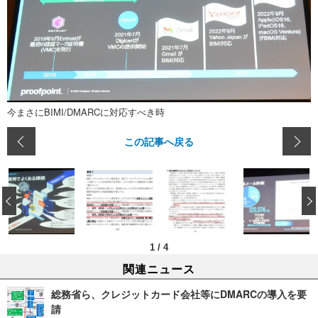
今まさにBIMI/DMARCに対応すべき時
この記事へ戻る
‹
1
/
4
関連ニュース
総務省ら、クレジットカード会社等にDMARCの導入を要
請