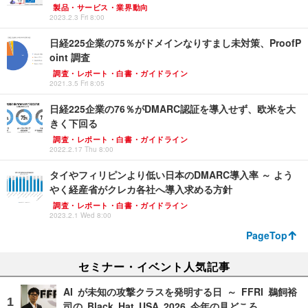
製品・サービス・業界動向
2023.2.3 Fri 8:00
日経225企業の75％がドメインなりすまし未対策、ProofP
oint 調査
調査・レポート・白書・ガイドライン
2021.3.5 Fri 8:05
日経225企業の76％がDMARC認証を導入せず、欧米を大
きく下回る
調査・レポート・白書・ガイドライン
2022.2.17 Thu 8:00
タイやフィリピンより低い日本のDMARC導入率 ～ よう
やく経産省がクレカ各社へ導入求める方針
調査・レポート・白書・ガイドライン
2023.2.1 Wed 8:00
PageTop
セミナー・イベント人気記事
AI が未知の攻撃クラスを発明する日 ～ FFRI 鵜飼裕
司の Black Hat USA 2026 今年の見どころ