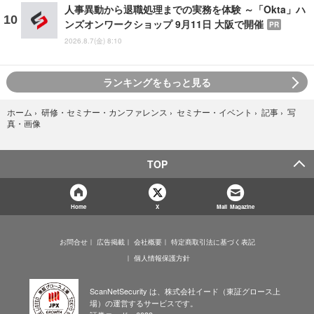
人事異動から退職処理までの実務を体験 ～「Okta」ハ
ンズオンワークショップ 9月11日 大阪で開催
PR
2026.8.7(金) 8:10
ランキングをもっと見る
写
ホーム
›
研修・セミナー・カンファレンス
›
セミナー・イベント
›
記事
›
真・画像
TOP
Home
X
Mail Magazine
お問合せ
広告掲載
会社概要
特定商取引法に基づく表記
個人情報保護方針
ScanNetSecurity は、株式会社イード（東証グロース上
場）の運営するサービスです。