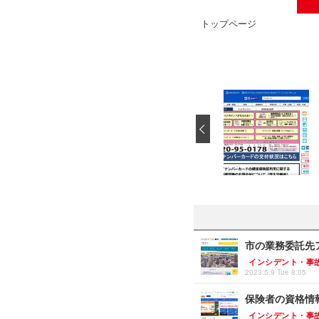
トップページ
‹
市の業務委託先
インシデント・事
2023.5.9 Tue 8:05
保険者の資格情報
インシデント・事