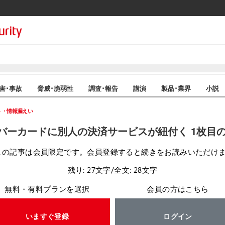
害･事故
脅威･脆弱性
調査･報告
講演
製品･業界
小説
ト・情報漏えい
バーカードに別人の決済サービスが紐付く 1枚目
この記事は会員限定です。会員登録すると続きをお読みいただけ
残り: 27文字/全文: 28文字
無料・有料プランを選択
会員の方はこちら
いますぐ登録
ログイン