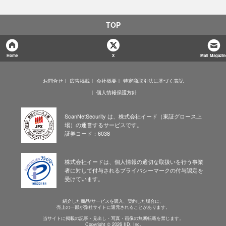
TOP
Home
X
Mail Magazin
お問合せ
広告掲載
会社概要
特定商取引法に基づく表記
個人情報保護方針
ScanNetSecurity は、株式会社イード（東証グロース上
場）の運営するサービスです。
証券コード：6038
株式会社イードは、個人情報の適切な取扱いを行う事業
者に対して付与されるプライバシーマークの付与認定を
受けています。
紹介した商品/サービスを購入、契約した場合に、
売上の一部が弊社サイトに還元されることがあります。
当サイトに掲載の記事・見出し・写真・画像の無断転載を禁じます。
Copyright © 2026 IID, Inc.