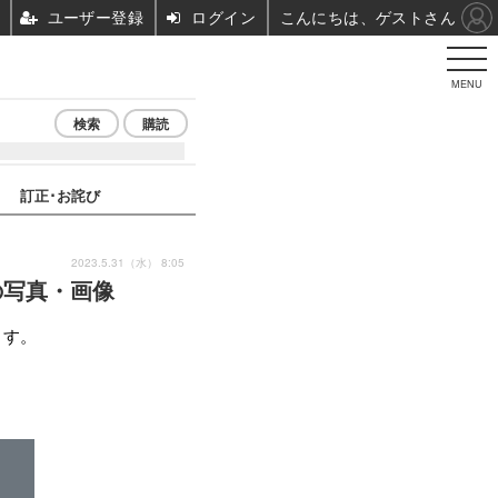
ユーザー登録
ログイン
こんにちは、ゲストさん
MENU
検索
購読
訂正･お詫び
2023.5.31（水） 8:05
の写真・画像
ます。