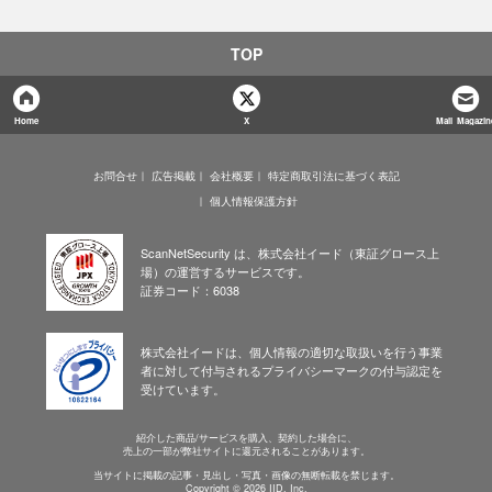
TOP
Home
X
Mail Magazin
お問合せ
広告掲載
会社概要
特定商取引法に基づく表記
個人情報保護方針
ScanNetSecurity は、株式会社イード（東証グロース上
場）の運営するサービスです。
証券コード：6038
株式会社イードは、個人情報の適切な取扱いを行う事業
者に対して付与されるプライバシーマークの付与認定を
受けています。
紹介した商品/サービスを購入、契約した場合に、
売上の一部が弊社サイトに還元されることがあります。
当サイトに掲載の記事・見出し・写真・画像の無断転載を禁じます。
Copyright © 2026 IID, Inc.