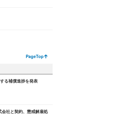
PageTop
関する補償進捗を発表
式会社と契約、懲戒解雇処