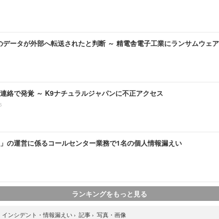
のデータが外部へ転送されたと判断 ～ 精電舎電子工業にランサムウェ
連絡で発覚 ～ K9ナチュラルジャパンに不正アクセス
5
」の運営に係るコールセンター業務で1名の個人情報漏えい
ランキングをもっと見る
写真・画像
›
インシデント・情報漏えい
›
記事
›