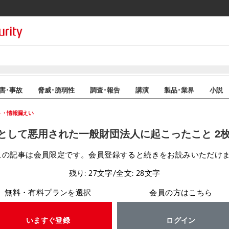
害･事故
脅威･脆弱性
調査･報告
講演
製品･業界
小説
ト・情報漏えい
として悪用された一般財団法人に起こったこと 2
この記事は会員限定です。会員登録すると続きをお読みいただけ
残り: 27文字/全文: 28文字
無料・有料プランを選択
会員の方はこちら
いますぐ登録
ログイン