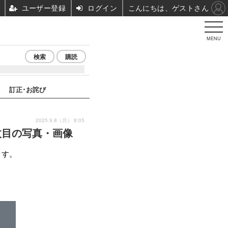
ユーザー登録
ログイン
こんにちは、ゲストさん
MENU
検索
購読
訂正･お詫び
2025.9.8（月） 8:05
枚目の写真・画像
ます。