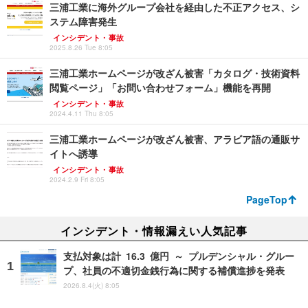
三浦工業に海外グループ会社を経由した不正アクセス、シ
ステム障害発生
インシデント・事故
2025.8.26 Tue 8:05
三浦工業ホームページが改ざん被害「カタログ・技術資料
閲覧ページ」「お問い合わせフォーム」機能を再開
インシデント・事故
2024.4.11 Thu 8:05
三浦工業ホームページが改ざん被害、アラビア語の通販サ
イトへ誘導
インシデント・事故
2024.2.9 Fri 8:05
PageTop
インシデント・情報漏えい人気記事
支払対象は計 16.3 億円 ～ プルデンシャル・グルー
プ、社員の不適切金銭行為に関する補償進捗を発表
2026.8.4(火) 8:05