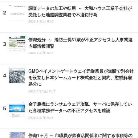
調査データの加工や転用 ～ 大和ハウス工業子会社が
受託した地盤調査業務で不適切行為
2026.8.5(水) 8:05
停職処分 ～ 消防士長31歳が不正アクセスし人事関連
内部情報閲覧
2026.8.3(月) 8:05
GMOペイメントゲートウェイ元従業員が無断で別会社
を設立し日本ゲームカード株式会社と契約、懲戒解雇
処分に
2026.7.31(金) 8:05
金子農機にランサムウェア攻撃、サーバに保存してい
た各種業務データへの不正アクセスを確認
2026.8.3(月) 8:05
停職1ヶ月 ～ 市職員が飲食店関係者に関する市税等の