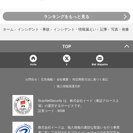
ランキングをもっと見る
写真・画像
ホーム
›
インシデント・事故
›
インシデント・情報漏えい
›
記事
›
TOP
Home
X
Mail Magazine
お問合せ
広告掲載
会社概要
特定商取引法に基づく表記
個人情報保護方針
ScanNetSecurity は、株式会社イード（東証グロース上
場）の運営するサービスです。
証券コード：6038
株式会社イードは、個人情報の適切な取扱いを行う事業
者に対して付与されるプライバシーマークの付与認定を