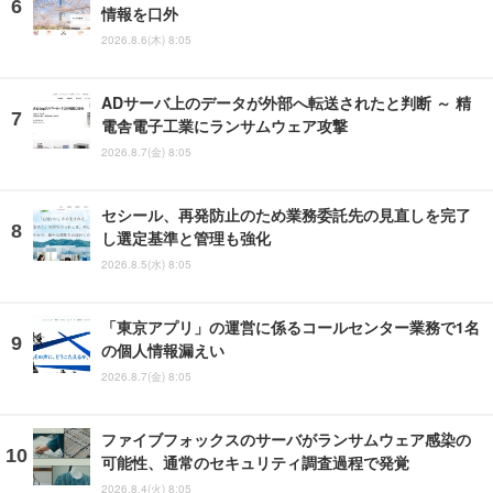
情報を口外
2026.8.6(木) 8:05
ADサーバ上のデータが外部へ転送されたと判断 ～ 精
電舎電子工業にランサムウェア攻撃
2026.8.7(金) 8:05
セシール、再発防止のため業務委託先の見直しを完了
し選定基準と管理も強化
2026.8.5(水) 8:05
「東京アプリ」の運営に係るコールセンター業務で1名
の個人情報漏えい
2026.8.7(金) 8:05
ファイブフォックスのサーバがランサムウェア感染の
可能性、通常のセキュリティ調査過程で発覚
2026.8.4(火) 8:05