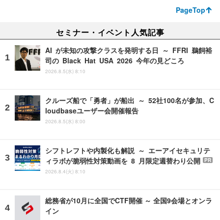
PageTop
セミナー・イベント人気記事
AI が未知の攻撃クラスを発明する日 ～ FFRI 鵜飼裕
司の Black Hat USA 2026 今年の見どころ
2026.8.5(水) 8:10
クルーズ船で「勇者」が船出 ～ 52社100名が参加、C
loudbaseユーザー会開催報告
2026.8.5(水) 8:00
シフトレフトや内製化も解説 ～ エーアイセキュリテ
ィラボが脆弱性対策動画を 8 月限定週替わり公開
PR
2026.8.4(火) 8:10
総務省が10月に全国でCTF開催 ～ 全国9会場とオンラ
イン