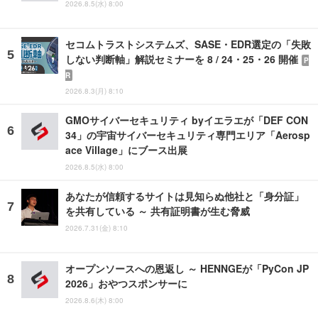
2026.8.5(水) 8:00
セコムトラストシステムズ、SASE・EDR選定の「失敗
しない判断軸」解説セミナーを 8 / 24・25・26 開催
P
R
2026.8.3(月) 8:10
GMOサイバーセキュリティ byイエラエが「DEF CON
34」の宇宙サイバーセキュリティ専門エリア「Aerosp
ace Village」にブース出展
2026.8.5(水) 8:00
あなたが信頼するサイトは見知らぬ他社と「身分証」
を共有している ～ 共有証明書が生む脅威
2026.7.31(金) 8:10
オープンソースへの恩返し ～ HENNGEが「PyCon JP
2026」おやつスポンサーに
2026.8.6(木) 8:00