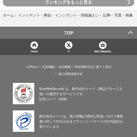
ランキングをもっと見る
写真・画像
ホーム
›
インシデント・事故
›
インシデント・情報漏えい
›
記事
›
TOP
Home
X
Mail Magazine
お問合せ
広告掲載
会社概要
特定商取引法に基づく表記
個人情報保護方針
ScanNetSecurity は、株式会社イード（東証グロース上
場）の運営するサービスです。
証券コード：6038
株式会社イードは、個人情報の適切な取扱いを行う事業
者に対して付与されるプライバシーマークの付与認定を
受けています。