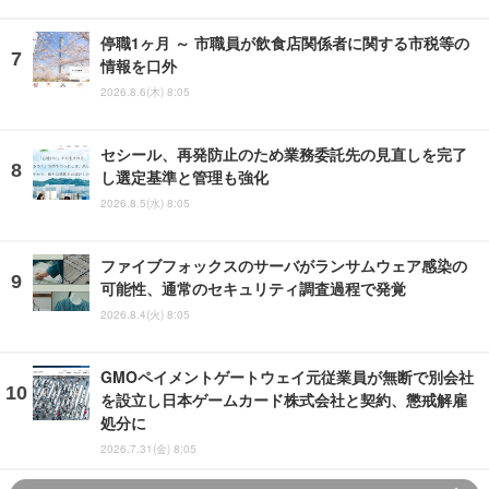
停職1ヶ月 ～ 市職員が飲食店関係者に関する市税等の
情報を口外
2026.8.6(木) 8:05
セシール、再発防止のため業務委託先の見直しを完了
し選定基準と管理も強化
2026.8.5(水) 8:05
ファイブフォックスのサーバがランサムウェア感染の
可能性、通常のセキュリティ調査過程で発覚
2026.8.4(火) 8:05
GMOペイメントゲートウェイ元従業員が無断で別会社
を設立し日本ゲームカード株式会社と契約、懲戒解雇
処分に
2026.7.31(金) 8:05