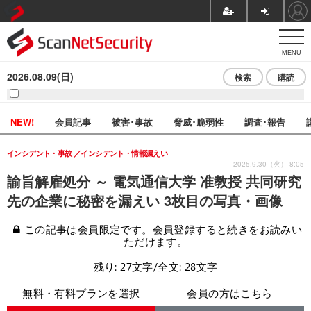
MENU
2026.08.09(日)
検索
購読
NEW!
会員記事
被害･事故
脅威･脆弱性
調査･報告
インシデント・事故
インシデント・情報漏えい
2025.9.30（火） 8:05
諭旨解雇処分 ～ 電気通信大学 准教授 共同研究
先の企業に秘密を漏えい 3枚目の写真・画像
この記事は会員限定です。会員登録すると続きをお読みい
ただけます。
残り: 27文字/全文: 28文字
無料・有料プランを選択
会員の方はこちら