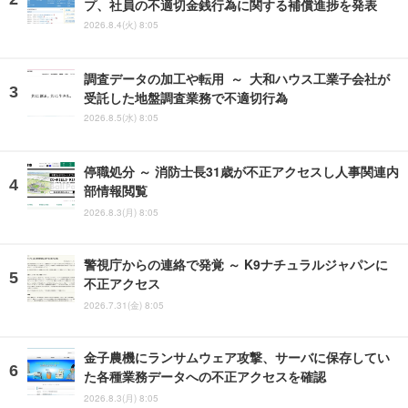
プ、社員の不適切金銭行為に関する補償進捗を発表
2026.8.4(火) 8:05
調査データの加工や転用 ～ 大和ハウス工業子会社が
受託した地盤調査業務で不適切行為
2026.8.5(水) 8:05
停職処分 ～ 消防士長31歳が不正アクセスし人事関連内
部情報閲覧
2026.8.3(月) 8:05
警視庁からの連絡で発覚 ～ K9ナチュラルジャパンに
不正アクセス
2026.7.31(金) 8:05
金子農機にランサムウェア攻撃、サーバに保存してい
た各種業務データへの不正アクセスを確認
2026.8.3(月) 8:05