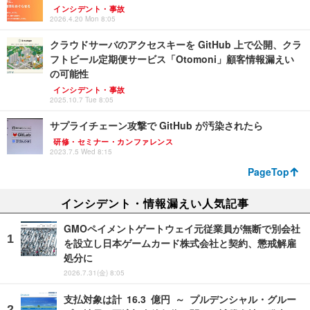
インシデント・事故
2026.4.20 Mon 8:05
クラウドサーバのアクセスキーを GitHub 上で公開、クラ
フトビール定期便サービス「Otomoni」顧客情報漏えい
の可能性
インシデント・事故
2025.10.7 Tue 8:05
サプライチェーン攻撃で GitHub が汚染されたら
研修・セミナー・カンファレンス
2023.7.5 Wed 8:15
PageTop
インシデント・情報漏えい人気記事
GMOペイメントゲートウェイ元従業員が無断で別会社
を設立し日本ゲームカード株式会社と契約、懲戒解雇
処分に
2026.7.31(金) 8:05
支払対象は計 16.3 億円 ～ プルデンシャル・グルー