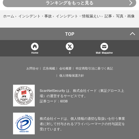
ランキングをもっと見る
写真・画像
ホーム
›
インシデント・事故
›
インシデント・情報漏えい
›
記事
›
TOP
Home
X
Mail Magazine
お問合せ
広告掲載
会社概要
特定商取引法に基づく表記
個人情報保護方針
ScanNetSecurity は、株式会社イード（東証グロース上
場）の運営するサービスです。
証券コード：6038
株式会社イードは、個人情報の適切な取扱いを行う事業
者に対して付与されるプライバシーマークの付与認定を
受けています。