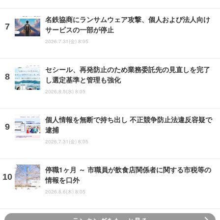
名鉄協商にランサムウェア攻撃、個人および法人向け
サービスの一部が停止
2026.7.31(金) 8:05
セシール、再発防止のため業務委託先の見直しを完了
し選定基準と管理も強化
2026.8.5(水) 8:05
個人情報を無断で持ち出し 不正競争防止法違反容疑で
逮捕
2026.7.31(金) 8:05
停職1ヶ月 ～ 市職員が飲食店関係者に関する市税等の
情報を口外
2026.8.6(木) 8:05