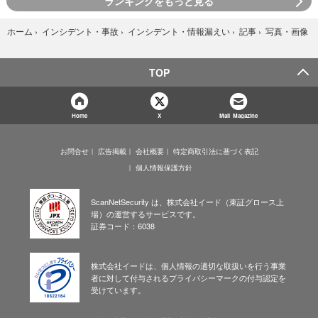
ランキングをもっと見る
写真・画像
ホーム
›
インシデント・事故
›
インシデント・情報漏えい
›
記事
›
TOP
Home
X
Mail Magazine
お問合せ
広告掲載
会社概要
特定商取引法に基づく表記
個人情報保護方針
ScanNetSecurity は、株式会社イード（東証グロース上
場）の運営するサービスです。
証券コード：6038
株式会社イードは、個人情報の適切な取扱いを行う事業
者に対して付与されるプライバシーマークの付与認定を
受けています。