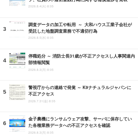
2026.8.4(火) 8:05
調査データの加工や転用 ～ 大和ハウス工業子会社が
受託した地盤調査業務で不適切行為
2026.8.5(水) 8:05
停職処分 ～ 消防士長31歳が不正アクセスし人事関連内
部情報閲覧
2026.8.3(月) 8:05
警視庁からの連絡で発覚 ～ K9ナチュラルジャパンに
不正アクセス
2026.7.31(金) 8:05
金子農機にランサムウェア攻撃、サーバに保存してい
た各種業務データへの不正アクセスを確認
2026.8.3(月) 8:05