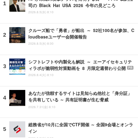
司の Black Hat USA 2026 今年の見どころ
2026.8.5(水) 8:10
クルーズ船で「勇者」が船出 ～ 52社100名が参加、C
loudbaseユーザー会開催報告
2026.8.5(水) 8:00
シフトレフトや内製化も解説 ～ エーアイセキュリテ
ィラボが脆弱性対策動画を 8 月限定週替わり公開
PR
2026.8.4(火) 8:10
あなたが信頼するサイトは見知らぬ他社と「身分証」
を共有している ～ 共有証明書が生む脅威
2026.7.31(金) 8:10
総務省が10月に全国でCTF開催 ～ 全国9会場とオンラ
イン