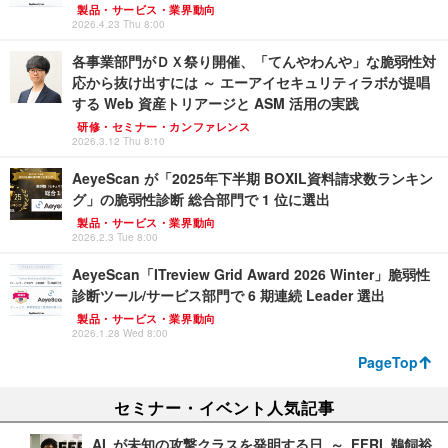
製品・サービス・業界動向
2026.4.23 Thu 8:00
各事業部門がＤＸ祭り開催、「てんやわんや」な脆弱性対
応から抜け出すには ～ エーアイセキュリティラボが提唱
する Web 資産トリアージと ASM 活用の実践
研修・セミナー・カンファレンス
2026.3.12 Thu 8:10
AeyeScan が「2025年下半期 BOXIL資料請求数ランキン
グ」の脆弱性診断 総合部門で 1 位に選出
製品・サービス・業界動向
2026.2.3 Tue 8:00
AeyeScan「ITreview Grid Award 2026 Winter」脆弱性
診断ツール/サービス部門で 6 期連続 Leader 選出
製品・サービス・業界動向
2026.1.28 Wed 8:00
PageTop
セミナー・イベント人気記事
AI が未知の攻撃クラスを発明する日 ～ FFRI 鵜飼裕