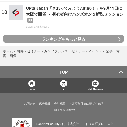
Okta Japan「さわってみようAuth0！」を9月11日に
大阪で開催 ～ 初心者向けハンズオン＆解説セッション
PR
2026.8.6(木) 8:10
ランキングをもっと見る
写
ホーム
›
研修・セミナー・カンファレンス
›
セミナー・イベント
›
記事
›
真・画像
TOP
Home
X
Mail Magazine
お問合せ
広告掲載
会社概要
特定商取引法に基づく表記
個人情報保護方針
ScanNetSecurity は、株式会社イード（東証グロース上